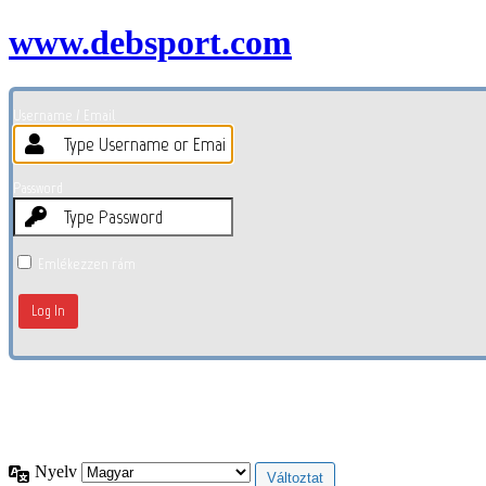
www.debsport.com
Username / Email
Password
Emlékezzen rám
Elfelejtett jelszó?
← Tovább (Debsport.com)
Nyelv