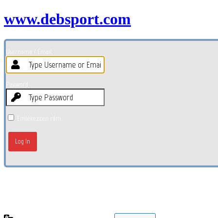
www.debsport.com
Username / Email
Password
Emlékezzen rám
Elfelejtett jelszó?
← Tovább (Debsport.com)