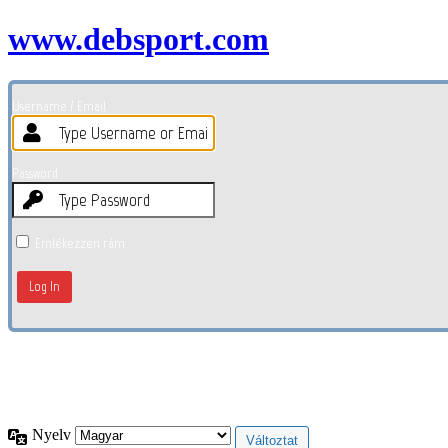
www.debsport.com
Username / Email
Password
Emlékezzen rám
Elfelejtett jelszó?
← Tovább (Debsport.com)
Nyelv