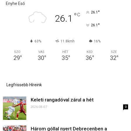
Enyhe Eső
°
26.1
°
C
26.1
°
26.1
63%
11.8kmh
16%
SZO
VAS
HÉT
KED
SZE
29
°
30
°
35
°
36
°
32
°
Legfrissebb Híreink
Keleti rangadóval zárul a hét
2026-08-07
0
Három góllal nyert Debrecenben a