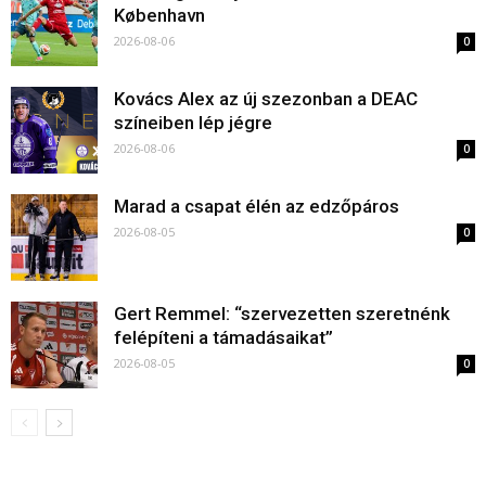
København
2026-08-06
0
Kovács Alex az új szezonban a DEAC
színeiben lép jégre
2026-08-06
0
Marad a csapat élén az edzőpáros
2026-08-05
0
Gert Remmel: “szervezetten szeretnénk
felépíteni a támadásaikat”
2026-08-05
0