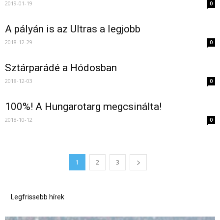
2019-01-19
0
A pályán is az Ultras a legjobb
2018-12-29
0
Sztárparádé a Hódosban
2018-12-03
0
100%! A Hungarotarg megcsinálta!
2018-10-12
0
1
2
3
Legfrissebb hírek