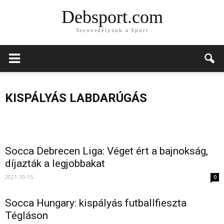
Debsport.com
Szenvedélyünk a Sport
Socca: A National Iron Team csapata
nyerte a nagydöntőt
Debrecen
KISPÁLYÁS LABDARÚGÁS
2023-06-26
Két napon át szokjuk a Socca-t
nyerte a 
Socca Debrecen Liga: Véget ért a bajnokság,
díjazták a legjobbakat
2021-10-15
0
Socca Hungary: kispályás futballfieszta
Tégláson