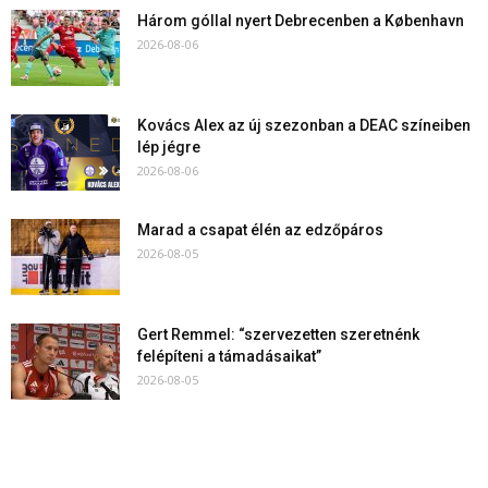
Három góllal nyert Debrecenben a København
2026-08-06
Kovács Alex az új szezonban a DEAC színeiben
lép jégre
2026-08-06
Marad a csapat élén az edzőpáros
2026-08-05
Gert Remmel: “szervezetten szeretnénk
felépíteni a támadásaikat”
2026-08-05