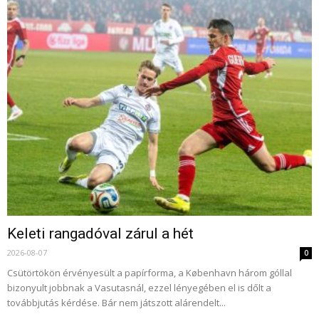
Keleti rangadóval zárul a hét
2026-08-07
0
Csütörtökön érvényesült a papírforma, a København három góllal
bizonyult jobbnak a Vasutasnál, ezzel lényegében el is dőlt a
továbbjutás kérdése. Bár nem játszott alárendelt...