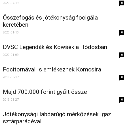
2020-07-19
0
Összefogás és jótékonyság focigála
keretében
2020-01-10
0
DVSC Legendák és Kowáék a Hódosban
2020-01-09
0
Focitornával is emlékeznek Komcsira
2019-06-17
0
Majd 700.000 forint gyűlt össze
2019-01-27
0
Jótékonysági labdarúgó mérkőzések igazi
sztárparádéval