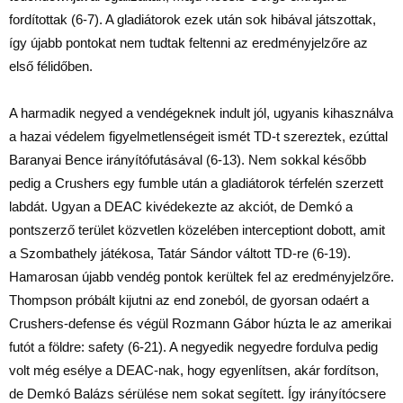
fordítottak (6-7). A gladiátorok ezek után sok hibával játszottak,
így újabb pontokat nem tudtak feltenni az eredményjelzőre az
első félidőben.
A harmadik negyed a vendégeknek indult jól, ugyanis kihasználva
a hazai védelem figyelmetlenségeit ismét TD-t szereztek, ezúttal
Baranyai Bence irányítófutásával (6-13). Nem sokkal később
pedig a Crushers egy fumble után a gladiátorok térfelén szerzett
labdát. Ugyan a DEAC kivédekezte az akciót, de Demkó a
pontszerző terület közvetlen közelében interceptiont dobott, amit
a Szombathely játékosa, Tatár Sándor váltott TD-re (6-19).
Hamarosan újabb vendég pontok kerültek fel az eredményjelzőre.
Thompson próbált kijutni az end zoneból, de gyorsan odaért a
Crushers-defense és végül Rozmann Gábor húzta le az amerikai
futót a földre: safety (6-21). A negyedik negyedre fordulva pedig
volt még esélye a DEAC-nak, hogy egyenlítsen, akár fordítson,
de Demkó Balázs sérülése nem sokat segített. Így irányítócsere