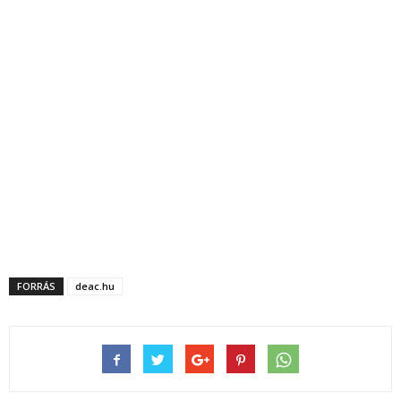
FORRÁS
deac.hu