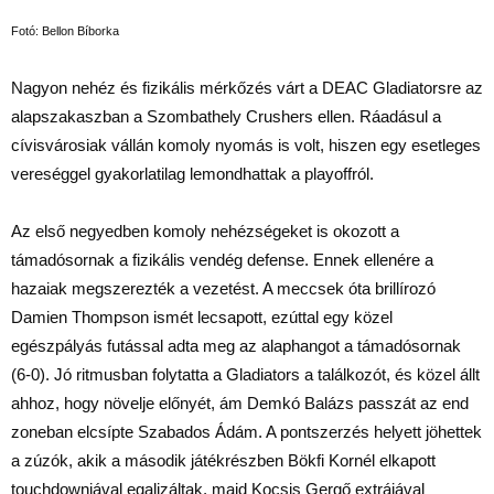
Fotó: Bellon Bíborka
Nagyon nehéz és fizikális mérkőzés várt a DEAC Gladiatorsre az
alapszakaszban a Szombathely Crushers ellen. Ráadásul a
cívisvárosiak vállán komoly nyomás is volt, hiszen egy esetleges
vereséggel gyakorlatilag lemondhattak a playoffról.
Az első negyedben komoly nehézségeket is okozott a
támadósornak a fizikális vendég defense. Ennek ellenére a
hazaiak megszerezték a vezetést. A meccsek óta brillírozó
Damien Thompson ismét lecsapott, ezúttal egy közel
egészpályás futással adta meg az alaphangot a támadósornak
(6-0). Jó ritmusban folytatta a Gladiators a találkozót, és közel állt
ahhoz, hogy növelje előnyét, ám Demkó Balázs passzát az end
zoneban elcsípte Szabados Ádám. A pontszerzés helyett jöhettek
a zúzók, akik a második játékrészben Bökfi Kornél elkapott
touchdownjával egalizáltak, majd Kocsis Gergő extrájával