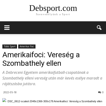
Debsport.com
Szenvedélyünk a Sport
Több Sport
Amerikai Foci
Amerikaifoci: Vereség a
Szombathely ellen
A Debreceni Egyetem amerikaifutball-csapatának a
Szombathely elleni vereség után már kevés esélye maradt a
rájátszásba jutásra.
2022-05-18
0