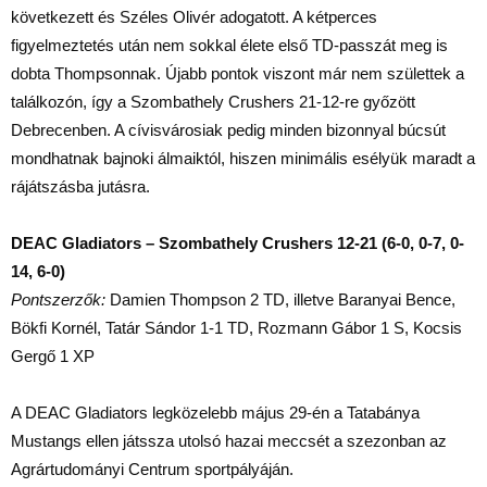
következett és Széles Olivér adogatott. A kétperces
figyelmeztetés után nem sokkal élete első TD-passzát meg is
dobta Thompsonnak. Újabb pontok viszont már nem születtek a
találkozón, így a Szombathely Crushers 21-12-re győzött
Debrecenben. A cívisvárosiak pedig minden bizonnyal búcsút
mondhatnak bajnoki álmaiktól, hiszen minimális esélyük maradt a
rájátszásba jutásra.
DEAC Gladiators – Szombathely Crushers 12-21 (6-0, 0-7, 0-
14, 6-0)
Pontszerzők:
Damien Thompson 2 TD, illetve Baranyai Bence,
Bökfi Kornél, Tatár Sándor 1-1 TD, Rozmann Gábor 1 S, Kocsis
Gergő 1 XP
A DEAC Gladiators legközelebb május 29-én a Tatabánya
Mustangs ellen játssza utolsó hazai meccsét a szezonban az
Agrártudományi Centrum sportpályáján.