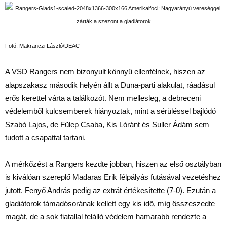
Fotó: Makranczi László/DEAC
A VSD Rangers nem bizonyult könnyű ellenfélnek, hiszen az
alapszakasz második helyén állt a Duna-parti alakulat, ráadásul
erős kerettel várta a találkozót. Nem mellesleg, a debreceni
védelemből kulcsemberek hiányoztak, mint a sérüléssel bajlódó
Szabó Lajos, de Fülep Csaba, Kis Lóránt és Suller Ádám sem
tudott a csapattal tartani.
A mérkőzést a Rangers kezdte jobban, hiszen az első osztályban
is kiválóan szereplő Madaras Erik félpályás futásával vezetéshez
jutott. Fenyő András pedig az extrát értékesítette (7-0). Ezután a
gladiátorok támadósorának kellett egy kis idő, míg összeszedte
magát, de a sok fiatallal felálló védelem hamarabb rendezte a