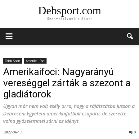
Debsport.com
Szenvedélyünk a Sport
Több Sport
Amerikai Foci
Amerikaifoci: Nagyarányú
vereséggel zárták a szezont a
gladiátorok
Ugyan már nem volt esély arra, hogy a rájátszásba jusson a
Debreceni Egyetem amerikaifutball-csapata, de szerette
volna győzelemmel zárni az idényt.
2022-06-13
0