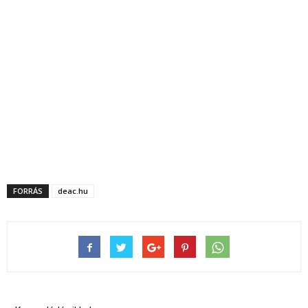
FORRÁS
deac.hu