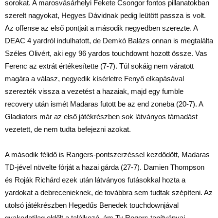
sorokat. A marosvásárhelyi Fekete Csongor fontos pillanatokban
szerelt nagyokat, Hegyes Dávidnak pedig leütött passza is volt.
Az offense az első pontjait a második negyedben szerezte. A
DEAC 4 yardról indulhatott, de Demkó Balázs onnan is megtalálta
Széles Olivért, aki egy 96 yardos touchdownt hozott össze. Vas
Ferenc az extrát értékesítette (7-7). Túl sokáig nem váratott
magára a válasz, negyedik kísérletre Fenyő elkapásával
szerezték vissza a vezetést a hazaiak, majd egy fumble
recovery után ismét Madaras futott be az end zoneba (20-7). A
Gladiators már az első játékrészben sok látványos támadást
vezetett, de nem tudta befejezni azokat.
A második félidő is Rangers-pontszerzéssel kezdődött, Madaras
TD-jével növelte fórját a hazai gárda (27-7). Damien Thompson
és Roják Richárd ezek után látványos futásokkal hozta a
yardokat a debrecenieknek, de továbbra sem tudtak szépíteni. Az
utolsó játékrészben Hegedűs Benedek touchdownjával
gyakorlatilag eldőlt a találkozó, ám Ty Rogers tanítványai