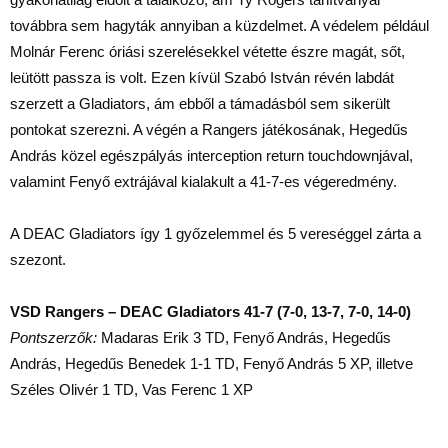
továbbra sem hagyták annyiban a küzdelmet. A védelem például
Molnár Ferenc óriási szerelésekkel vétette észre magát, sőt,
leütött passza is volt. Ezen kívül Szabó István révén labdát
szerzett a Gladiators, ám ebből a támadásból sem sikerült
pontokat szerezni. A végén a Rangers játékosának, Hegedűs
András közel egészpályás interception return touchdownjával,
valamint Fenyő extrájával kialakult a 41-7-es végeredmény.
A DEAC Gladiators így 1 győzelemmel és 5 vereséggel zárta a
szezont.
VSD Rangers – DEAC Gladiators 41-7 (7-0, 13-7, 7-0, 14-0)
Pontszerzők:
Madaras Erik 3 TD, Fenyő András, Hegedűs
András, Hegedűs Benedek 1-1 TD, Fenyő András 5 XP, illetve
Széles Olivér 1 TD, Vas Ferenc 1 XP