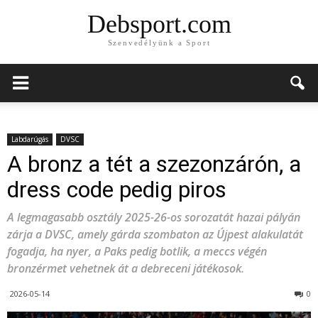
Debsport.com
Szenvedélyünk a Sport
Labdarúgás
DVSC
A bronz a tét a szezonzárón, a
dress code pedig piros
A legmagasabb osztály 2025-26-os sorozatát hazai pályán
zárja a DVSC, amely gárda szombaton az Újpest alakulatát
fogadja, ha nyer, a Paks pedig botlik, a meccs végén
bronzérmet vehetnek át a debreceni játékosok.
2026-05-14
0