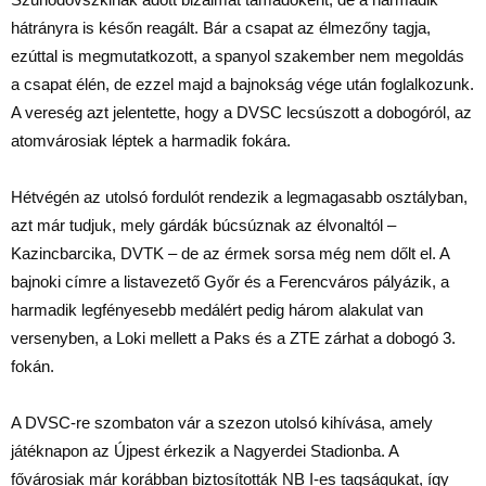
hátrányra is későn reagált. Bár a csapat az élmezőny tagja,
ezúttal is megmutatkozott, a spanyol szakember nem megoldás
a csapat élén, de ezzel majd a bajnokság vége után foglalkozunk.
A vereség azt jelentette, hogy a DVSC lecsúszott a dobogóról, az
atomvárosiak léptek a harmadik fokára.
Hétvégén az utolsó fordulót rendezik a legmagasabb osztályban,
azt már tudjuk, mely gárdák búcsúznak az élvonaltól –
Kazincbarcika, DVTK – de az érmek sorsa még nem dőlt el. A
bajnoki címre a listavezető Győr és a Ferencváros pályázik, a
harmadik legfényesebb medálért pedig három alakulat van
versenyben, a Loki mellett a Paks és a ZTE zárhat a dobogó 3.
fokán.
A DVSC-re szombaton vár a szezon utolsó kihívása, amely
játéknapon az Újpest érkezik a Nagyerdei Stadionba. A
fővárosiak már korábban biztosították NB I-es tagságukat, így