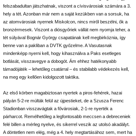
felszabadultan játszhatnak, viszont a cívisvárosiak számára a 3.
hely a tét. Azonban már nem a saját kezükben van a sorsuk, ha
az atomvárosiak nyernek Miskolcon, nincs miről beszélni, ők a
bronzérmesek. Viszont a diósgyőriek vállát nem nyomja teher, a
tét súlyával Bognár György csapatának kell megbirkóznia, így
benne van a pakliban a DVTK győzelme. A Vasutasnak
mindenképp nyerni kell, hogy kihasználva a Paks esetleges
botlását, visszavegye a dobogót. Ám ehhez hatékonyabb
támadójáték – lehetőleg csatárral – és stabilabb védekezés kell,
na meg egy kellően kidolgozott taktika.
Az első körben magabiztosan nyertek a piros-fehérek, hazai
pályán 5-2-re múlták felül az újpestieket, de a Szusza Ferenc
Stadionban visszavágtak a fővárosiak, 2-1-re nyerték a
párharcot. Remélhetőleg a legfontosabb meccsen a debreceniek
felé billen a mérleg nyelve, és sikerrel veszik az utolsó akadályt.
A döntetlen nem elég, még a 4. hely megtartásához sem, mert ha