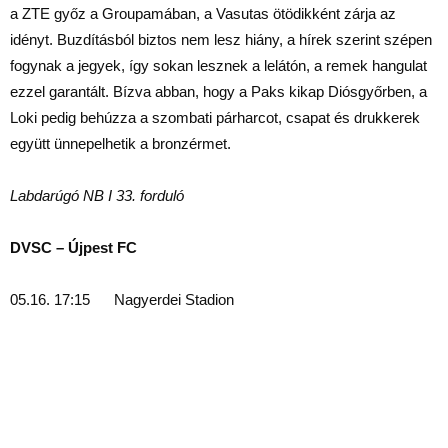
a ZTE győz a Groupamában, a Vasutas ötödikként zárja az
idényt. Buzdításból biztos nem lesz hiány, a hírek szerint szépen
fogynak a jegyek, így sokan lesznek a lelátón, a remek hangulat
ezzel garantált. Bízva abban, hogy a Paks kikap Diósgyőrben, a
Loki pedig behúzza a szombati párharcot, csapat és drukkerek
együtt ünnepelhetik a bronzérmet.
Labdarúgó NB I 33. forduló
DVSC – Újpest FC
05.16. 17:15 Nagyerdei Stadion