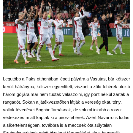
Legutóbb a Paks otthonában lépett pályára a Vasutas, bár kétszer
került hátrányba, kétszer egyenlített, viszont a zöld-fehérek utolsó
három góljára már nem tudtak válaszolni, így pont nélkül zárták a
rangadót. Sokan a játékvezetőben látják a vereség okát, tény,
voltak tévedései Bognár Tamásnak, de sokkal inkább a rossz
védekezés miatt kaptak ki a piros-fehérek. Azért Navarro is ludas
a sikertelenségben, továbbra is a meccsek óta súlytalan
Szuhodovszkinak adott bizalmat támadóként, de a harmadik