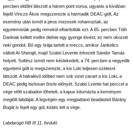
percben eldőlni látszott a három pont sorsa, ugyanis a kiválóan
fejelő Vincze Ákos megszerezte a harmadik DEAC-gólt. Az
esemény után ismét a piros mezesek rohamoztak, az
egyetemisták pedig remekül elhárították ezt. A 65. percben Tóth
Daninak kellett mellre ölelnie egy gyenge lövést, ez nem okozott
neki gondot. Bő egy órája tartott a meccs, amikor Jankelics
váltott Al-Sherajit, majd Szabó Levente érkezett Sándor Tamás
helyett. Soltész ismét nem késlekedett, a 74. percben a negyedik
egyetemi gólt is megszerezte, a kis Loki teljesen szétesni
látszott. A hátralévő időben nem sok vizet zavart a kis Loki, a
DEAC pedig biztosan őrizte előnyét. Szabó Lvente hat perccel a
vége előtt szabadon lőhetett, a kapus kitornázta a keményen
meglőtt labdáját. A legvégén egy megpattanó beadásból Bárány
Bogát is fejelt egy gól, kiütés lett a vége.
Labdarúgó NB III 11. forduló