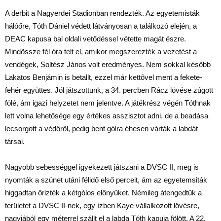
A derbit a Nagyerdei Stadionban rendezték. Az egyetemisták
hálóőre, Tóth Dániel védett látványosan a találkozó elején, a
DEAC kapusa bal oldali vetődéssel vétette magát észre.
Mindössze fél óra telt el, amikor megszerezték a vezetést a
vendégek, Soltész János volt eredményes. Nem sokkal később
Lakatos Benjámin is betallt, ezzel már kettővel ment a fekete-
fehér együttes. Jól játszottunk, a 34. percben Rácz lövése zúgott
fölé, ám igazi helyzetet nem jelentve. A játékrész végén Tóthnak
lett volna lehetősége egy értékes asszisztot adni, de a beadása
lecsorgott a védőről, pedig bent gólra éhesen várták a labdát
társai.
Nagyobb sebességgel igyekezett játszani a DVSC II, meg is
nyomták a szünet utáni félidő első perceit, ám az egyetemsiták
higgadtan őrizték a kétgólos előnyüket. Némileg átengedtük a
területet a DVSC II-nek, egy ízben Kaye vállalkozott lövésre,
nagyjából egy méterrel szállt el a labda Tóth kapuja fölött. A 22.