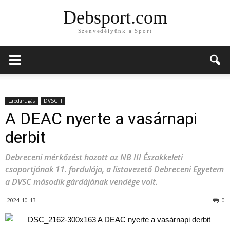
Debsport.com
Szenvedélyünk a Sport
Labdarúgás
DVSC II
A DEAC nyerte a vasárnapi
derbit
Debreceni mérkőzést hozott az NB III Északkeleti
csoportjának 11. fordulója, a listavezető Debreceni Egyetem
a DVSC második gárdájának vendége volt.
2024-10-13
0