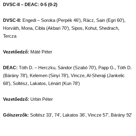
DVSC-II – DEAC: 0-5 (0-2)
DVSC-II:
Engedi – Soroka (Perpék 46′), Rácz, Sain (Egri 60′),
Horváth, Mona, Cibla (Akbari 70′), Sipos, Kohut, Shedrach,
Tercza
Vezetőedző:
Máté Péter
DEAC:
Tóth D. – Herczku, Sándor (Szabó 70′), Papp G., Tóth D.
(Bárány 78′), Kelemen (Sinyi 78′), Vincze, Al-Sheraji (Jankelic
68′), Soltész, Lakatos, Lénárt (Kun 78′)
Vezetőedző:
Urbin Péter
Gólszerzők:
Soltész 33′, 74′, Lakatos 36′, Vincze 57′, Bárány 92′