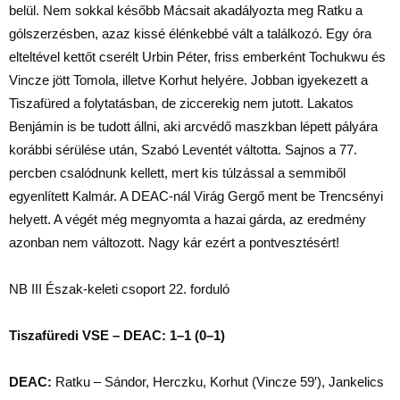
belül. Nem sokkal később Mácsait akadályozta meg Ratku a
gólszerzésben, azaz kissé élénkebbé vált a találkozó. Egy óra
elteltével kettőt cserélt Urbin Péter, friss emberként Tochukwu és
Vincze jött Tomola, illetve Korhut helyére. Jobban igyekezett a
Tiszafüred a folytatásban, de ziccerekig nem jutott. Lakatos
Benjámin is be tudott állni, aki arcvédő maszkban lépett pályára
korábbi sérülése után, Szabó Leventét váltotta. Sajnos a 77.
percben csalódnunk kellett, mert kis túlzással a semmiből
egyenlített Kalmár. A DEAC-nál Virág Gergő ment be Trencsényi
helyett. A végét még megnyomta a hazai gárda, az eredmény
azonban nem változott. Nagy kár ezért a pontvesztésért!
NB III Észak-keleti csoport 22. forduló
Tiszafüredi VSE – DEAC: 1–1 (0–1)
DEAC:
Ratku – Sándor, Herczku, Korhut (Vincze 59′), Jankelics