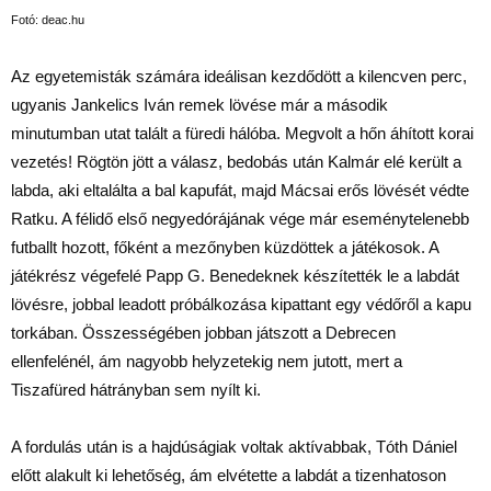
Fotó: deac.hu
Az egyetemisták számára ideálisan kezdődött a kilencven perc,
ugyanis Jankelics Iván remek lövése már a második
minutumban utat talált a füredi hálóba. Megvolt a hőn áhított korai
vezetés! Rögtön jött a válasz, bedobás után Kalmár elé került a
labda, aki eltalálta a bal kapufát, majd Mácsai erős lövését védte
Ratku. A félidő első negyedórájának vége már eseménytelenebb
futballt hozott, főként a mezőnyben küzdöttek a játékosok. A
játékrész végefelé Papp G. Benedeknek készítették le a labdát
lövésre, jobbal leadott próbálkozása kipattant egy védőről a kapu
torkában. Összességében jobban játszott a Debrecen
ellenfelénél, ám nagyobb helyzetekig nem jutott, mert a
Tiszafüred hátrányban sem nyílt ki.
A fordulás után is a hajdúságiak voltak aktívabbak, Tóth Dániel
előtt alakult ki lehetőség, ám elvétette a labdát a tizenhatoson