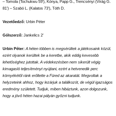
– Tomola (Tochukwu 59′), Kónya, Papp G., Trencsényi (Virág G.
81′) – Szabó L. (Kalatos 73′), Tóth D.
Vezetőedző:
Urbin Péter
Gólszerző:
Jankelics 2′
Urbin Péter:
A héten többen is megsérültek a játékosaink közül,
ezért olyanok kerültek be a keretbe, akik eddig kevesebb
lehetőséghez jutottak. A védekezésben nem sikerült végig
kimagasló teljesítményt nyújtani, ezért a hetvenedik perc
környékétől ránk erőltette a Füred az akaratát. Megvoltak a
helyzeteink ahhoz, hogy lezárjuk a találkozót, de végül igazságos
eredmény született. Tudjuk, miben hibáztunk, azon dolgozunk,
hogy a jövő héten hazai pályán győzni tudjunk.