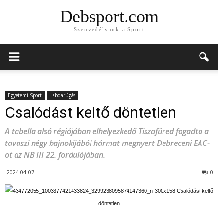
Debsport.com
Szenvedélyünk a Sport
Egyetemi Sport
Labdarúgás
Csalódást keltő döntetlen
A tabella alsó régiójában elhelyezkedő Tiszafüred fogadta a
tavaszi négy bajnokijából hármat megnyert Debreceni EAC-
ot az NB III 22. fordulójában.
2024-04-07
0