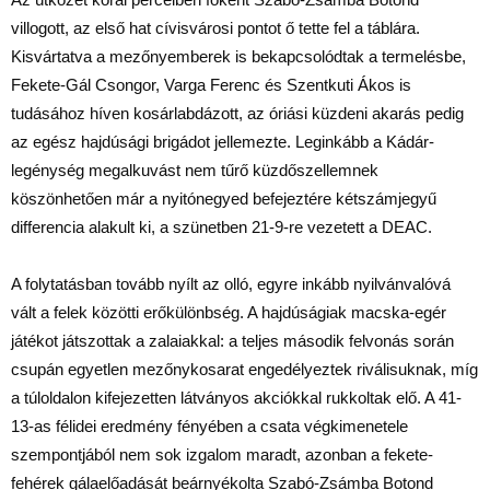
villogott, az első hat cívisvárosi pontot ő tette fel a táblára.
Kisvártatva a mezőnyemberek is bekapcsolódtak a termelésbe,
Fekete-Gál Csongor, Varga Ferenc és Szentkuti Ákos is
tudásához híven kosárlabdázott, az óriási küzdeni akarás pedig
az egész hajdúsági brigádot jellemezte. Leginkább a Kádár-
legénység megalkuvást nem tűrő küzdőszellemnek
köszönhetően már a nyitónegyed befejeztére kétszámjegyű
differencia alakult ki, a szünetben 21-9-re vezetett a DEAC.
A folytatásban tovább nyílt az olló, egyre inkább nyilvánvalóvá
vált a felek közötti erőkülönbség. A hajdúságiak macska-egér
játékot játszottak a zalaiakkal: a teljes második felvonás során
csupán egyetlen mezőnykosarat engedélyeztek riválisuknak, míg
a túloldalon kifejezetten látványos akciókkal rukkoltak elő. A 41-
13-as félidei eredmény fényében a csata végkimenetele
szempontjából nem sok izgalom maradt, azonban a fekete-
fehérek gálaelőadását beárnyékolta Szabó-Zsámba Botond