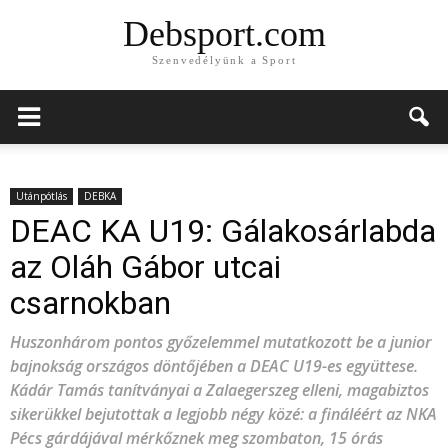
Debsport.com
Szenvedélyünk a Sport
Utánpótlás
DEBKA
DEAC KA U19: Gálakosárlabda
az Oláh Gábor utcai
csarnokban
Huszonhárom pontos győzelemmel mutatkozott be a junior
bajnokság országos döntőjében a DEAC U19-es együttese.
Kádár Tamás tanítványai a Zalaegerszeg elleni, magabiztos
sikerükkel bejutottak a legjobb négy közé: a fináléért az NKA
Pécs gárdájával mérkőznek meg szombaton, 15 órás