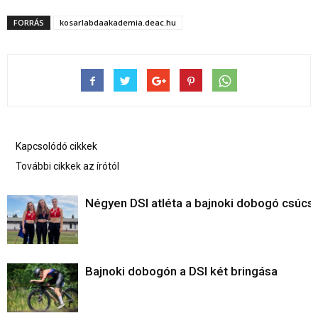
FORRÁS
kosarlabdaakademia.deac.hu
Kapcsolódó cikkek
További cikkek az írótól
Négyen DSI atléta a bajnoki dobogó csúcs
Bajnoki dobogón a DSI két bringása