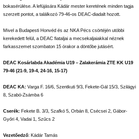
bokasérülése. A lefújására Kádár mester keretének minden tagja
szerzett pontot, a találkozó 79-46-os DEAC-diadalt hozott.
Mivel a Budapesti Honvéd és az NKA Pécs csörtéjén utóbbi
kerekedett felül, a DEAC fiataljai a mecsekaljaiakkal néznek
farkasszemet szombaton 15 órakor a döntőbe jutásért.
DEAC Kosárlabda Akadémia U19 – Zalakerámia ZTE KK U19
79-46 (21-9, 19-4, 24-16, 15-17)
DEAC KA:
Varga F. 16/6, Szentkuti 9/3, Fekete-Gál 15/3, Szilágyi
8, Szabó-Zsámba 6
Cserék:
Fekete B. 3/3, Szafkó 5, Orbán 8, Csécsei 2, Gábor-
Győri 4, Vadai 1, Szűcs 2
Vezetőedző
: Kádár Tamás