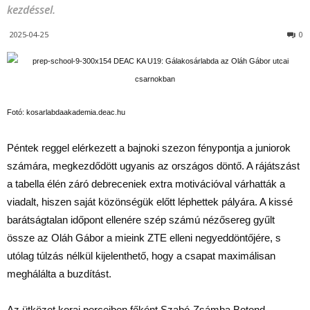
kezdéssel.
2025-04-25
0
Fotó: kosarlabdaakademia.deac.hu
Péntek reggel elérkezett a bajnoki szezon fénypontja a juniorok
számára, megkezdődött ugyanis az országos döntő. A rájátszást
a tabella élén záró debreceniek extra motivációval várhatták a
viadalt, hiszen saját közönségük előtt léphettek pályára. A kissé
barátságtalan időpont ellenére szép számú nézősereg gyűlt
össze az Oláh Gábor a mieink ZTE elleni negyeddöntőjére, s
utólag túlzás nélkül kijelenthető, hogy a csapat maximálisan
meghálálta a buzdítást.
Az ütközet korai perceiben főként Szabó-Zsámba Botond