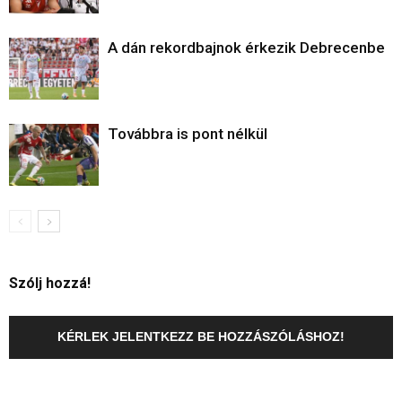
A dán rekordbajnok érkezik Debrecenbe
Továbbra is pont nélkül
Szólj hozzá!
KÉRLEK JELENTKEZZ BE HOZZÁSZÓLÁSHOZ!