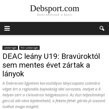
Debsport.com
Szenvedélyünk a Sport
Labdarúgás
Női Labdarúgás
DEAC leány U19: Bravúroktól
sem mentes évet zártak a
lányok
A Debreceni Egyetem korosztályos lánycsapata számára
véget ért a regionális bajnokság idei sorozata, melyet a 4.
helyen zárt a cívisvárosi hölgykoszorú. Az őszi teljesítményt
górcső alá véve kijelenthető, a fekete-fehér gárda jó szezont
tudhat maga mögött.