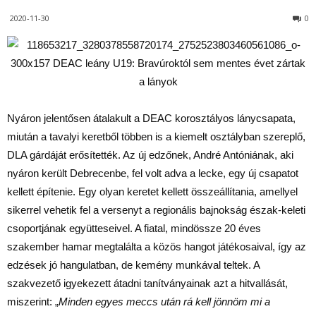
2020-11-30
0
Nyáron jelentősen átalakult a DEAC korosztályos lánycsapata,
miután a tavalyi keretből többen is a kiemelt osztályban szereplő,
DLA gárdáját erősítették. Az új edzőnek, André Antóniának, aki
nyáron került Debrecenbe, fel volt adva a lecke, egy új csapatot
kellett építenie. Egy olyan keretet kellett összeállítania, amellyel
sikerrel vehetik fel a versenyt a regionális bajnokság észak-keleti
csoportjának együtteseivel. A fiatal, mindössze 20 éves
szakember hamar megtalálta a közös hangot játékosaival, így az
edzések jó hangulatban, de kemény munkával teltek. A
szakvezető igyekezett átadni tanítványainak azt a hitvallását,
miszerint: „
Minden egyes meccs után rá kell jönnöm mi a