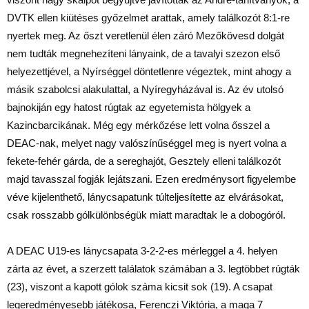
DVTK ellen kiütéses győzelmet arattak, amely találkozót 8:1-re
nyertek meg. Az őszt veretlenül élen záró Mezőkövesd dolgát
nem tudták megnehezíteni lányaink, de a tavalyi szezon első
helyezettjével, a Nyírséggel döntetlenre végeztek, mint ahogy a
másik szabolcsi alakulattal, a Nyíregyházával is. Az év utolsó
bajnokiján egy hatost rúgtak az egyetemista hölgyek a
Kazincbarcikának. Még egy mérkőzése lett volna ősszel a
DEAC-nak, melyet nagy valószínűséggel meg is nyert volna a
fekete-fehér gárda, de a sereghajót, Gesztely elleni találkozót
majd tavasszal fogják lejátszani. Ezen eredménysort figyelembe
véve kijelenthető, lánycsapatunk túlteljesítette az elvárásokat,
csak rosszabb gólkülönbségük miatt maradtak le a dobogóról.
A DEAC U19-es lánycsapata 3-2-2-es mérleggel a 4. helyen
zárta az évet, a szerzett találatok számában a 3. legtöbbet rúgták
(23), viszont a kapott gólok száma kicsit sok (19). A csapat
legeredményesebb játékosa, Ferenczi Viktória, a maga 7