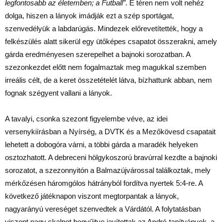
legfontosabb az életemben; a Futball”
. E téren nem volt nehéz
dolga, hiszen a lányok imádják ezt a szép sportágat,
szenvedélyük a labdarúgás. Mindezek előrevetítették, hogy a
felkészülés alatt sikerül egy ütőképes csapatot összerakni, amely
gárda eredményesen szerepelhet a bajnoki sorozatban. A
szezonkezdet előtt nem fogalmaztak meg magukkal szemben
irreális célt, de a keret összetételét látva, bízhattunk abban, nem
fognak szégyent vallani a lányok.
A tavalyi, csonka szezont figyelembe véve, az idei
versenykiírásban a Nyírség, a DVTK és a Mezőkövesd csapatait
lehetett a dobogóra várni, a többi gárda a maradék helyeken
osztozhatott. A debreceni hölgykoszorú bravúrral kezdte a bajnoki
sorozatot, a szezonnyitón a Balmazújvárossal találkoztak, mely
mérkőzésen háromgólos hátrányból fordítva nyertek 5:4-re. A
következő játéknapon viszont megtorpantak a lányok,
nagyarányú vereséget szenvedtek a Várdától. A folytatásban
viszont nagy skalpot begyűjtve javítottak az André-tanítványok, a