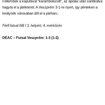
Fellembek a kapufával “karambolozott”, az ápolás után sántikálva
hagyta el a játékteret. A Veszprém 3-1-re nyert, így pénteken a
királynék városában dől el a párharc.
Férfi futsal NB I 3. helyért, 4. mérkőzés
DEAC – Futsal Veszprém: 1-3 (1-2)