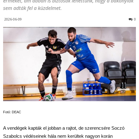
érmeket, ám abban is biztosak lehettünk, hogy a bakonyiak
sem adták fel a küzdelmet.
2026-06-09
0
Fotó: DEAC
A vendégek kapták el jobban a rajtot, de szerencsére Soczó
Szabolcs védéseinek hála nem kerültek nagyon korán