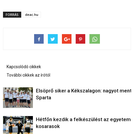
FORRÁS
deac.hu
Kapcsolódó cikkek
További cikkek az írótól
Elsöprő siker a Kékszalagon: nagyot ment 
Sparta
Hétfőn kezdik a felkészülést az egyetemi
kosarasok