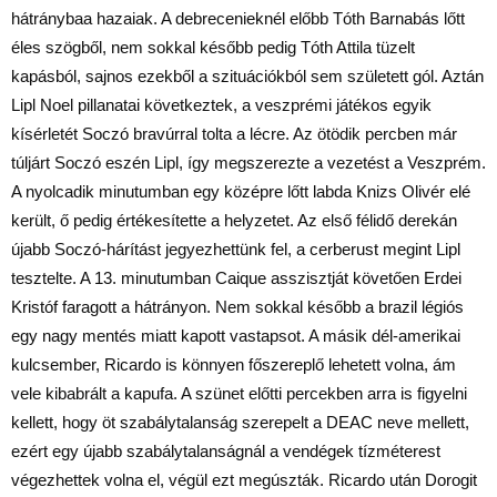
hátránybaa hazaiak. A debrecenieknél előbb Tóth Barnabás lőtt
éles szögből, nem sokkal később pedig Tóth Attila tüzelt
kapásból, sajnos ezekből a szituációkból sem született gól. Aztán
Lipl Noel pillanatai következtek, a veszprémi játékos egyik
kísérletét Soczó bravúrral tolta a lécre. Az ötödik percben már
túljárt Soczó eszén Lipl, így megszerezte a vezetést a Veszprém.
A nyolcadik minutumban egy középre lőtt labda Knizs Olivér elé
került, ő pedig értékesítette a helyzetet. Az első félidő derekán
újabb Soczó-hárítást jegyezhettünk fel, a cerberust megint Lipl
tesztelte. A 13. minutumban Caique asszisztját követően Erdei
Kristóf faragott a hátrányon. Nem sokkal később a brazil légiós
egy nagy mentés miatt kapott vastapsot. A másik dél-amerikai
kulcsember, Ricardo is könnyen főszereplő lehetett volna, ám
vele kibabrált a kapufa. A szünet előtti percekben arra is figyelni
kellett, hogy öt szabálytalanság szerepelt a DEAC neve mellett,
ezért egy újabb szabálytalanságnál a vendégek tízméterest
végezhettek volna el, végül ezt megúszták. Ricardo után Dorogit