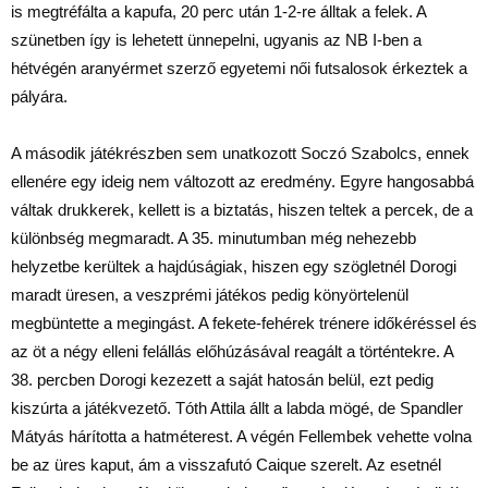
is megtréfálta a kapufa, 20 perc után 1-2-re álltak a felek. A
szünetben így is lehetett ünnepelni, ugyanis az NB I-ben a
hétvégén aranyérmet szerző egyetemi női futsalosok érkeztek a
pályára.
A második játékrészben sem unatkozott Soczó Szabolcs, ennek
ellenére egy ideig nem változott az eredmény. Egyre hangosabbá
váltak drukkerek, kellett is a biztatás, hiszen teltek a percek, de a
különbség megmaradt. A 35. minutumban még nehezebb
helyzetbe kerültek a hajdúságiak, hiszen egy szögletnél Dorogi
maradt üresen, a veszprémi játékos pedig könyörtelenül
megbüntette a megingást. A fekete-fehérek trénere időkéréssel és
az öt a négy elleni felállás előhúzásával reagált a történtekre. A
38. percben Dorogi kezezett a saját hatosán belül, ezt pedig
kiszúrta a játékvezető. Tóth Attila állt a labda mögé, de Spandler
Mátyás hárította a hatméterest. A végén Fellembek vehette volna
be az üres kaput, ám a visszafutó Caique szerelt. Az esetnél