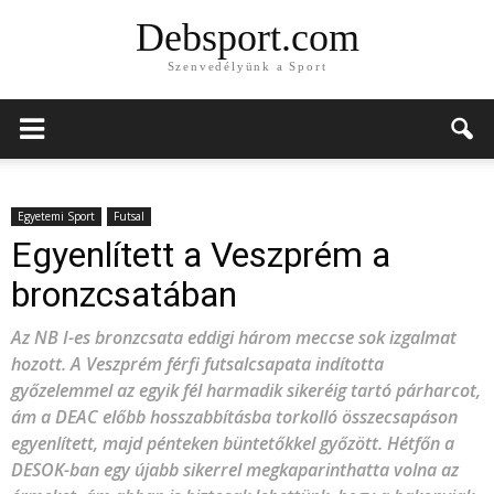
Debsport.com
Szenvedélyünk a Sport
Egyetemi Sport
Futsal
Egyenlített a Veszprém a
bronzcsatában
Az NB I-es bronzcsata eddigi három meccse sok izgalmat
hozott. A Veszprém férfi futsalcsapata indította
győzelemmel az egyik fél harmadik sikeréig tartó párharcot,
ám a DEAC előbb hosszabbításba torkolló összecsapáson
egyenlített, majd pénteken büntetőkkel győzött. Hétfőn a
DESOK-ban egy újabb sikerrel megkaparinthatta volna az