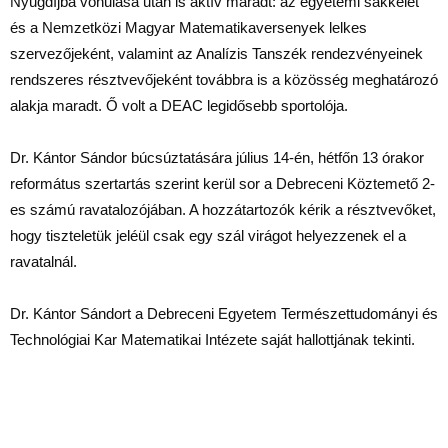
Nyugdíjba vonulása után is aktív maradt: az egyetemi sakkélet
és a Nemzetközi Magyar Matematikaversenyek lelkes
szervezőjeként, valamint az Analízis Tanszék rendezvényeinek
rendszeres résztvevőjeként továbbra is a közösség meghatározó
alakja maradt. Ő volt a DEAC legidősebb sportolója.
Dr. Kántor Sándor búcsúztatására július 14-én, hétfőn 13 órakor
református szertartás szerint kerül sor a Debreceni Köztemető 2-
es számú ravatalozójában. A hozzátartozók kérik a résztvevőket,
hogy tiszteletük jeléül csak egy szál virágot helyezzenek el a
ravatalnál.
Dr. Kántor Sándort a Debreceni Egyetem Természettudományi és
Technológiai Kar Matematikai Intézete saját hallottjának tekinti.