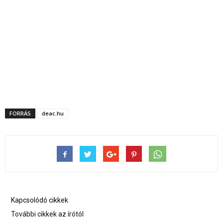
FORRÁS
deac.hu
Kapcsolódó cikkek
További cikkek az írótól