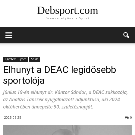
Debsport.com
Szenvedélyünk a Sport
Egyetemi Sport
Sakk
Elhunyt a DEAC legidősebb
sportolója
Június 19-én elhunyt dr. Kántor Sándor, a DEAC sakkozója,
az Analízis Tanszék nyugalmazott adjunktusa, aki 2024
októberében ünnepelte 90. születésnapját.
2025-06-25
0