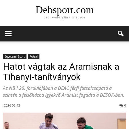
Debsport.com
Szenvedélyünk a Sport
Egyetemi Sport
Futsal
Hatot vágtak az Aramisnak a
Tihanyi-tanítványok
Az NB I 20. fordulójában a DEAC férfi futsalcsapata a
szintén a felsőházba igyekvő Aramist fogadta a DESOK-ban.
2026-02-13
0