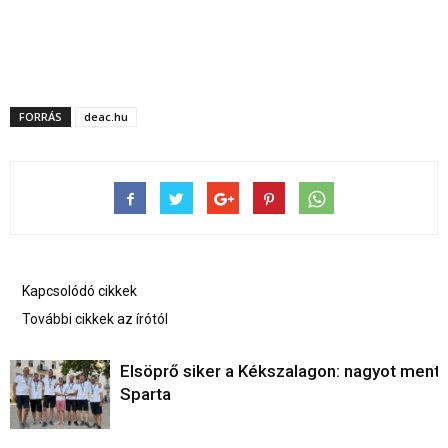
FORRÁS
deac.hu
Kapcsolódó cikkek
További cikkek az írótól
Elsöprő siker a Kékszalagon: nagyot ment 
Sparta