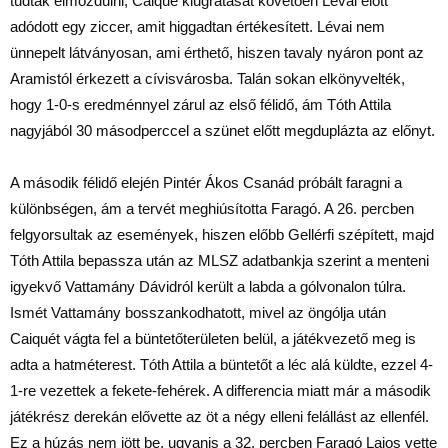
tudtak elmozdulni, Caique kiugratását követően Lévai előtt
adódott egy ziccer, amit higgadtan értékesített. Lévai nem
ünnepelt látványosan, ami érthető, hiszen tavaly nyáron pont az
Aramistól érkezett a cívisvárosba. Talán sokan elkönyvelték,
hogy 1-0-s eredménnyel zárul az első félidő, ám Tóth Attila
nagyjából 30 másodperccel a szünet előtt megduplázta az előnyt.
A második félidő elején Pintér Ákos Csanád próbált faragni a
különbségen, ám a tervét meghiúsította Faragó. A 26. percben
felgyorsultak az események, hiszen előbb Gellérfi szépített, majd
Tóth Attila bepassza után az MLSZ adatbankja szerint a menteni
igyekvő Vattamány Dávidról került a labda a gólvonalon túlra.
Ismét Vattamány bosszankodhatott, mivel az öngólja után
Caiquét vágta fel a büntetőterületen belül, a játékvezető meg is
adta a hatméterest. Tóth Attila a büntetőt a léc alá küldte, ezzel 4-
1-re vezettek a fekete-fehérek. A differencia miatt már a második
játékrész derekán elővette az öt a négy elleni felállást az ellenfél.
Ez a húzás nem jött be, ugyanis a 32. percben Faragó Lajos vette