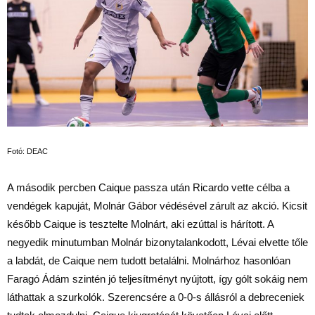
Fotó: DEAC
A második percben Caique passza után Ricardo vette célba a
vendégek kapuját, Molnár Gábor védésével zárult az akció. Kicsit
később Caique is tesztelte Molnárt, aki ezúttal is hárított. A
negyedik minutumban Molnár bizonytalankodott, Lévai elvette tőle
a labdát, de Caique nem tudott betalálni. Molnárhoz hasonlóan
Faragó Ádám szintén jó teljesítményt nyújtott, így gólt sokáig nem
láthattak a szurkolók. Szerencsére a 0-0-s állásról a debreceniek