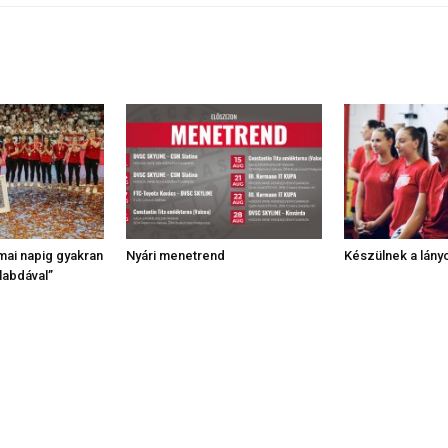
mai napig gyakran
Nyári menetrend
Készülnek a lányo
labdával”