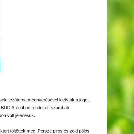
lejtezőtorna megnyerésével kivívták a jogot,
 A BUD Arénában rendezett szombati
on volt jelenésük.
ktort töltöttek meg. Persze piros és zöld pólós