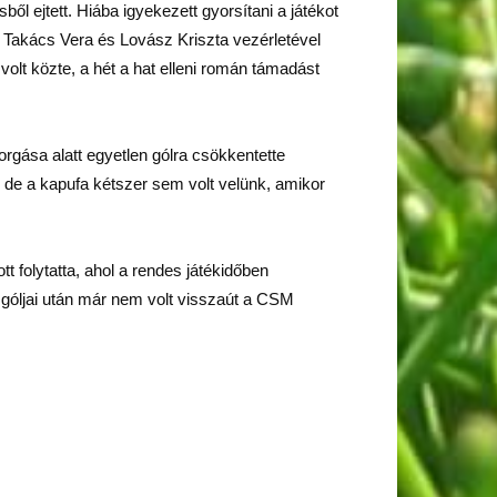
l ejtett. Hiába igyekezett gyorsítani a játékot
n Takács Vera és Lovász Kriszta vezérletével
volt közte, a hét a hat elleni román támadást
rgása alatt egyetlen gólra csökkentette
, de a kapufa kétszer sem volt velünk, amikor
t folytatta, ahol a rendes játékidőben
n góljai után már nem volt visszaút a CSM