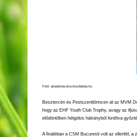
Fotó: akademia.dvsckezilabda.hu
Besztercén és Pestszentlőrincen át az MVM Do
hogy az EHF Youth Club Trophy, avagy az ifjús
elődöntőben hétgólos hátrányból fordítva győzté
A fináléban a CSM Bucuresti volt az ellenfél, a 