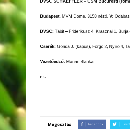
DVSC SCHAEFFLER – CSM Bucuresti (román) 
Budapest,
MVM Dome, 3158 néző.
V:
Odabas,
DVSC:
Tábit – Friderikusz 4, Krasznai 1, Burja
Cserék:
Gonda J. (kapus), Forgó 2, Nyírő 4, Ta
Vezetőedző:
Márián Blanka
P. G.
Megosztás
Facebook
Twit