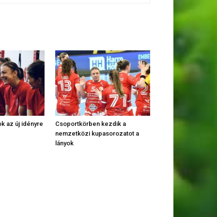
k az új idényre
Csoportkörben kezdik a
nemzetközi kupasorozatot a
lányok