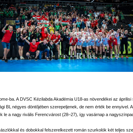
me-ba. A DVSC Kézilabda Akadémia U18-as növendékei az áprilisi se
ági BL négyes döntőjében szerepeljenek, de nem érték be ennyivel.
k le a nagy rivális Ferencvárost (28–27), így vasárnap a nagyszínpad
zászlókkal és dobokkal felszerelkezett román szurkolók két teljes sze