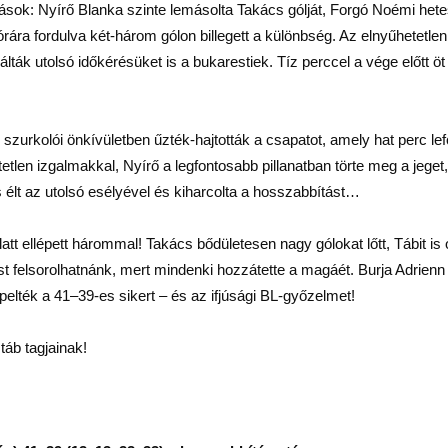
ok: Nyírő Blanka szinte lemásolta Takács gólját, Forgó Noémi hetesbő
rára fordulva két-három gólon billegett a különbség. Az elnyűhetetle
ák utolsó időkérésüket is a bukarestiek. Tíz perccel a vége előtt öt 
urkolói önkívületben űzték-hajtották a csapatot, amely hat perc lefo
tlen izgalmakkal, Nyírő a legfontosabb pillanatban törte meg a jeget
s élt az utolsó esélyével és kiharcolta a hosszabbítást…
t ellépett hárommal! Takács bődületesen nagy gólokat lőtt, Tábit is ot
ást felsorolhatnánk, mert mindenki hozzátette a magáét. Burja Adrien
pelték a 41–39-es sikert – és az ifjúsági BL-győzelmet!
táb tagjainak!