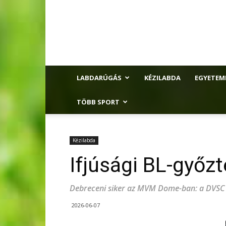
LABDARÚGÁS
KÉZILABDA
EGYETEM
TÖBB SPORT
Kézilabda
Ifjúsági BL-győz
Debreceni siker az MVM Dome-ban: a DVSC K
2026-06-07