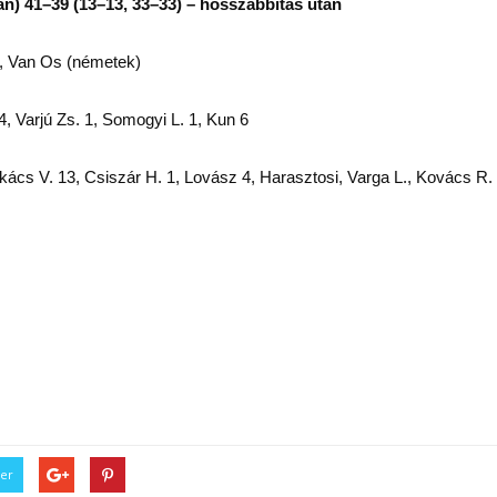
41–39 (13–13, 33–33) – hosszabbítás után
 Van Os (németek)
 4, Varjú Zs. 1, Somogyi L. 1, Kun 6
kács V. 13, Csiszár H. 1, Lovász 4, Harasztosi, Varga L., Kovács R.
ter