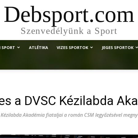
Debsport.com
Szenvedélyünk a Sport
I SPORT
ATLÉTIKA
VIZES SPORTOK
JEGES SPORTOK
tes a DVSC Kézilabda Ak
ézilabda Akadémia fiataljai a román CSM legyőzésével megnyer