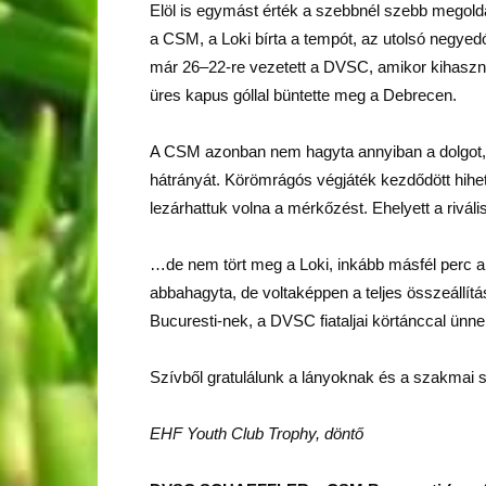
Elöl is egymást érték a szebbnél szebb megoldás
a CSM, a Loki bírta a tempót, az utolsó negyedó
már 26–22-re vezetett a DVSC, amikor kihasznált
üres kapus góllal büntette meg a Debrecen.
A CSM azonban nem hagyta annyiban a dolgot, sz
hátrányát. Körömrágós végjáték kezdődött hihete
lezárhattuk volna a mérkőzést. Ehelyett a riváli
…de nem tört meg a Loki, inkább másfél perc alat
abbahagyta, de voltaképpen a teljes összeállít
Bucuresti-nek, a DVSC fiataljai körtánccal ünne
Szívből gratulálunk a lányoknak és a szakmai s
EHF Youth Club Trophy, döntő