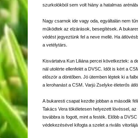
szurkolókból sem volt hiány a hatalmas arénában
Nagy csarnok ide vagy oda, egyáltalán nem tűnt
működtek az elzárások, besegítések. A bukaresti
védést jegyeztünk fel a neve mellé. Ha átlövésb
a vetélytárs.
Kisvártatva Kun Liliána percei következtek: a d
nál utolérte ellenfelét a DVSC. Időt is kért a C
először a döntőben. Jó ütemben léptek ki a falbó
a lerohanást a CSM. Varjú Zselyke életerős átlö
A bukaresti csapat kezdte jobban a második félid
Takács Vera tökéletesen helyezett lövéssel, az 
továbbra is fogott, mint a festék. Előbb a DVS
védekezésével kifogta a szelet a rivális vitorláj