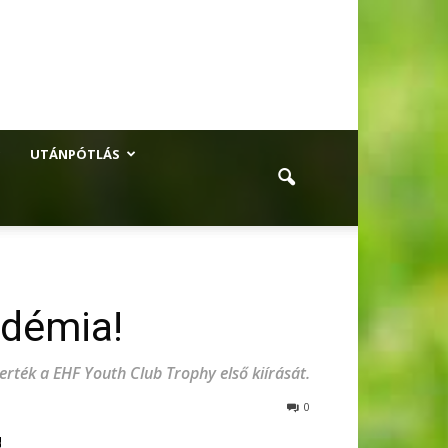
UTÁNPÓTLÁS
adémia!
ték a EHF Youth Club Trophy első kiírását.
0