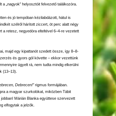
 a „nagyok” helyosztóit felvezető találkozóra.
ten és jó tempóban kézilabdázott, hátul is
ét szélről hárított ziccert, öt perc alatt négy
t a retesz, negyedóra elteltével 6–4-re vezetett
i, majd egy kipattanót szedett össze, így 8–8-
daszerzés és gyors gól követte – ekkor vezettünk
ármennyire ügyelt rá, nem tudta mindig elkerülni
ek (13–13).
ebrecen, Debrecen!”
rigmus formájában.
alpra a magyar szurkolókat, miközben Tábit
i jobban! Márián Blanka együttese szervezett
eg elfogytak a jelzők.