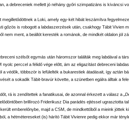
, a debreceniek mellett jó néhány győri szimpatizáns is kíváncsi volt
 megilletődöttnek a Loki, amely egy-két hibát leszámítva fegyelmezet
 gőzös is robogott a labdaszerzések után, csakhogy Tábit Vivien mindk
ől nem ment, a beállót keresték a románok, de mindkét oldalon jól zár
ebreceni szélsőt egymás után háromszor találták meg labdával a társa
SM nyolc perccel a félidő vége előtt, ám az eligazítást debreceni lab
l a védők, többször is lefülelték a bukarestiek átadásait, így aztán b
vését a sokadik Tábit-bravúr követte, a szünetben egálra álltak a fel
őt, rá is zendítettek a fanatikusai, de azonnal érkezett a válasz a
„D
elődöntőben brillírozó Friderikusz Dia parádés ejtéssel ugrasztotta t
C került emberelőnybe, majd a CSM, de mindkettőből a mieink jöttek k
ából, a hétmétereseket (is) hárító Tábit Vivienre pedig ekkor már tényl