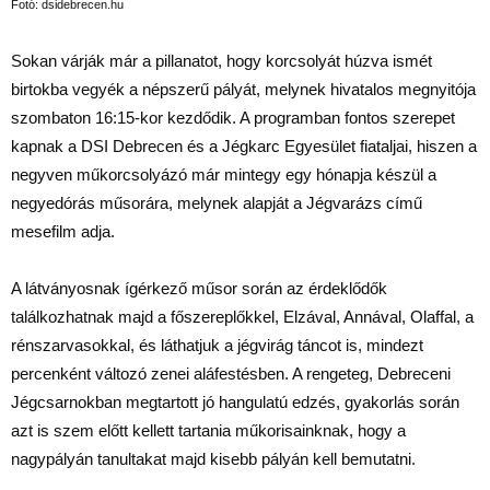
Fotó: dsidebrecen.hu
Sokan várják már a pillanatot, hogy korcsolyát húzva ismét
birtokba vegyék a népszerű pályát, melynek hivatalos megnyitója
szombaton 16:15-kor kezdődik. A programban fontos szerepet
kapnak a DSI Debrecen és a Jégkarc Egyesület fiataljai, hiszen a
negyven műkorcsolyázó már mintegy egy hónapja készül a
negyedórás műsorára, melynek alapját a Jégvarázs című
mesefilm adja.
A látványosnak ígérkező műsor során az érdeklődők
találkozhatnak majd a főszereplőkkel, Elzával, Annával, Olaffal, a
rénszarvasokkal, és láthatjuk a jégvirág táncot is, mindezt
percenként változó zenei aláfestésben. A rengeteg, Debreceni
Jégcsarnokban megtartott jó hangulatú edzés, gyakorlás során
azt is szem előtt kellett tartania műkorisainknak, hogy a
nagypályán tanultakat majd kisebb pályán kell bemutatni.