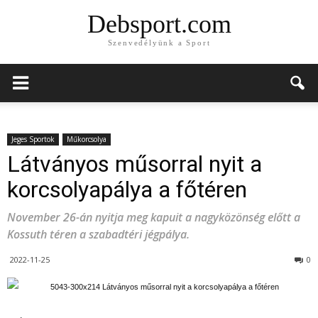
Debsport.com
Szenvedélyünk a Sport
Jeges Sportok
Műkorcsolya
Látványos műsorral nyit a
korcsolyapálya a főtéren
November 26-án nyitja meg kapuit a nagyközönség előtt a
Kossuth téren a szabadtéri jégpálya.
2022-11-25
0