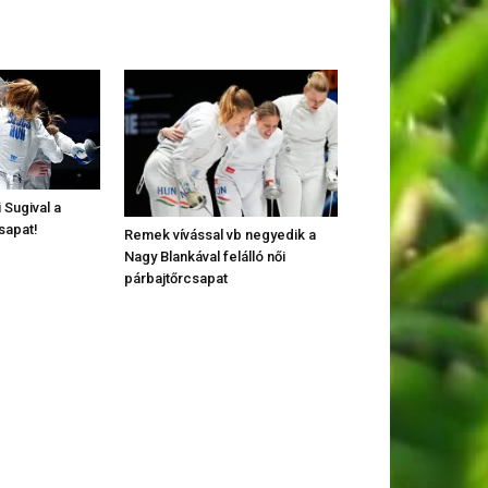
 Sugival a
sapat!
Remek vívással vb negyedik a
Nagy Blankával felálló női
párbajtőrcsapat