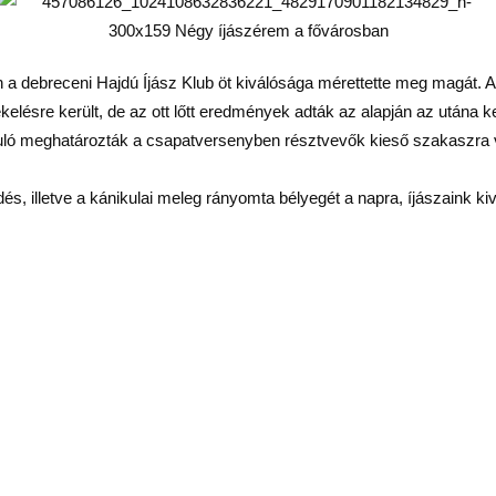
n a debreceni Hajdú Íjász Klub öt kiválósága mérettette meg magát. A 
ékelésre került, de az ott lőtt eredmények adták az alapján az utá
orduló meghatározták a csapatversenyben résztvevők kieső szakaszra
dés, illetve a kánikulai meleg rányomta bélyegét a napra, íjászaink ki