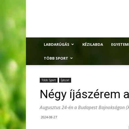
LABDARÚGÁS
KÉZILABDA
EGYETEM
TÖBB SPORT
Több Sport
Íjászat
Négy íjászérem 
Augusztus 24-én a Budapest Bajnokságon (XV
2024-08-27