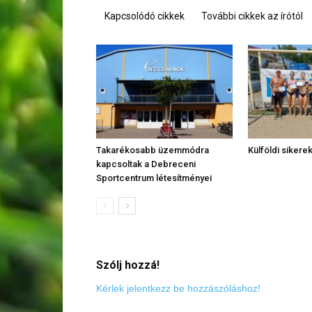
Kapcsolódó cikkek
További cikkek az írótól
Takarékosabb üzemmódra
Külföldi sikere
kapcsoltak a Debreceni
Sportcentrum létesítményei
Szólj hozzá!
Kérlek jelentkezz be hozzászóláshoz!