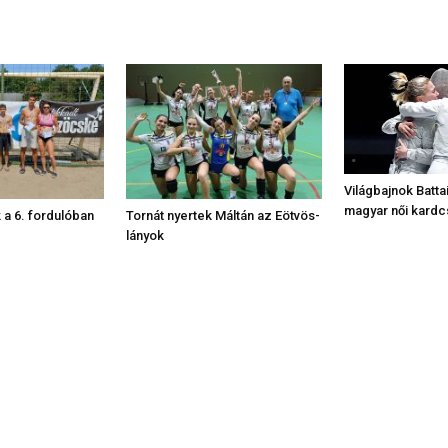
Világbajnok Battai
magyar női kardc
k a 6. fordulóban
Tornát nyertek Máltán az Eötvös-
lányok