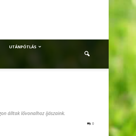
UTÁNPÓTLÁS
n álltak lővonalhoz íjászaink.
0