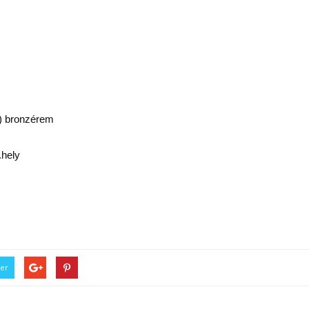
) bronzérem
.hely
ter