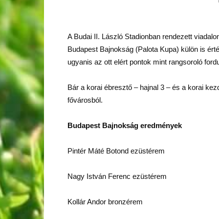
A Budai II. László Stadionban rendezett viadalo
Budapest Bajnokság (Palota Kupa) külön is ért
ugyanis az ott elért pontok mint rangsoroló f
Bár a korai ébresztő – hajnal 3 – és a korai kez
fővárosból.
Budapest Bajnokság eredmények
Pintér Máté Botond ezüstérem
Nagy István Ferenc ezüstérem
Kollár Andor bronzérem