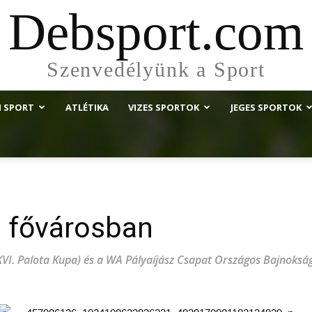
Debsport.com
Szenvedélyünk a Sport
I SPORT
ATLÉTIKA
VIZES SPORTOK
JEGES SPORTOK
a fővárosban
I. Palota Kupa) és a WA Pályaíjász Csapat Országos Bajnokságo