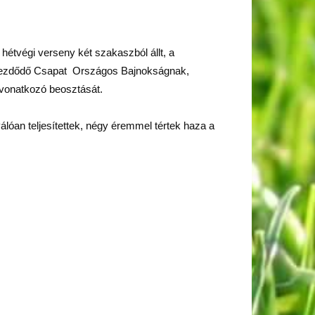
hétvégi verseny két szakaszból állt, a
na kezdődő Csapat Országos Bajnokságnak,
 vonatkozó beosztását.
válóan teljesítettek, négy éremmel tértek haza a