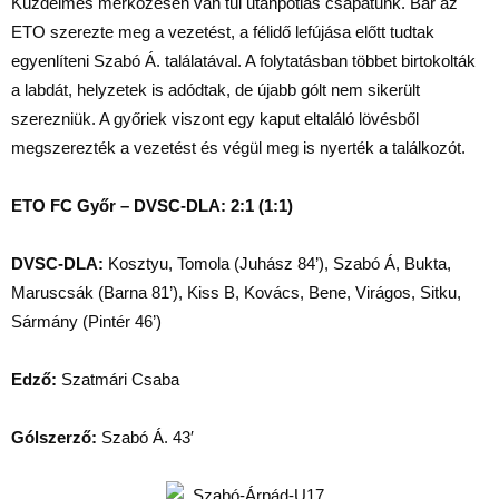
Küzdelmes mérkőzésen van túl utánpótlás csapatunk. Bár az
ETO szerezte meg a vezetést, a félidő lefújása előtt tudtak
egyenlíteni Szabó Á. találatával. A folytatásban többet birtokolták
a labdát, helyzetek is adódtak, de újabb gólt nem sikerült
szerezniük. A győriek viszont egy kaput eltaláló lövésből
megszerezték a vezetést és végül meg is nyerték a találkozót.
ETO FC Győr – DVSC-DLA: 2:1 (1:1)
DVSC-DLA:
Kosztyu, Tomola (Juhász 84’), Szabó Á, Bukta,
Maruscsák (Barna 81’), Kiss B, Kovács, Bene, Virágos, Sitku,
Sármány (Pintér 46’)
Edző:
Szatmári Csaba
Gólszerző:
Szabó Á. 43′