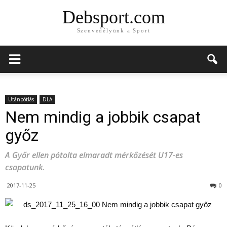
Debsport.com
Szenvedélyünk a Sport
Utánpótlás
DLA
Nem mindig a jobbik csapat
győz
A Győr ellen pótolta elmaradt mérkőzését U17-es
csapatunk.
2017-11-25
0