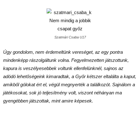
Szatmári Csaba U17
Úgy gondolom, nem érdemeltünk vereséget, az egy pontra
mindenképp rászolgáltunk volna. Fegyelmezetten játszottunk,
kapura is veszélyesebbek voltunk ellenfelünknél, sajnos az
adódó lehetőségeink kimaradtak, a Győr kétszer eltalálta a kaput,
amikből gólokat ért el, végül megnyerték a találkozót. Sajnálom a
játékosokat, sok jó teljesítmény volt, viszont néhányan ma
gyengébben játszottak, mint amire képesek.