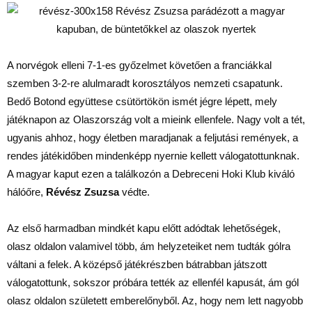
A norvégok elleni 7-1-es győzelmet követően a franciákkal
szemben 3-2-re alulmaradt korosztályos nemzeti csapatunk.
Bedő Botond együttese csütörtökön ismét jégre lépett, mely
játéknapon az Olaszország volt a mieink ellenfele. Nagy volt a tét,
ugyanis ahhoz, hogy életben maradjanak a feljutási remények, a
rendes játékidőben mindenképp nyernie kellett válogatottunknak.
A magyar kaput ezen a találkozón a Debreceni Hoki Klub kiváló
hálóőre,
Révész Zsuzsa
védte.
Az első harmadban mindkét kapu előtt adódtak lehetőségek,
olasz oldalon valamivel több, ám helyzeteiket nem tudták gólra
váltani a felek. A középső játékrészben bátrabban játszott
válogatottunk, sokszor próbára tették az ellenfél kapusát, ám gól
olasz oldalon született emberelőnyből. Az, hogy nem lett nagyobb