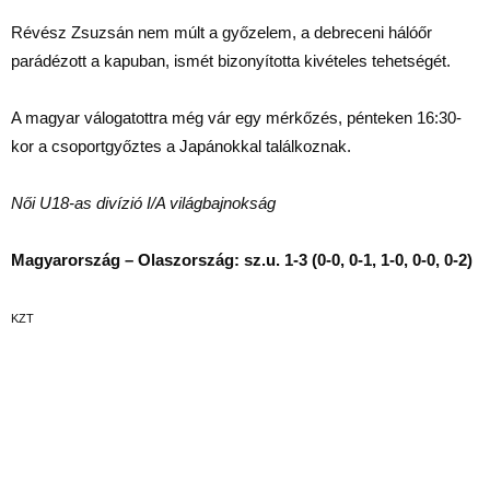
Révész Zsuzsán nem múlt a győzelem, a debreceni hálóőr
parádézott a kapuban, ismét bizonyította kivételes tehetségét.
A magyar válogatottra még vár egy mérkőzés, pénteken 16:30-
kor a csoportgyőztes a Japánokkal találkoznak.
Női U18-as divízió I/A világbajnokság
Magyarország – Olaszország: sz.u. 1-3 (0-0, 0-1, 1-0, 0-0, 0-2)
KZT