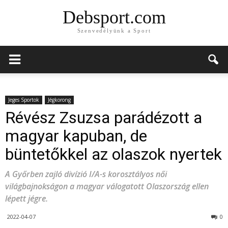
Debsport.com
Szenvedélyünk a Sport
Jeges Sportok
Jégkorong
Révész Zsuzsa parádézott a
magyar kapuban, de
büntetőkkel az olaszok nyertek
A Győrben zajló divízió I/A-s korosztályos női
világbajnokságon a magyar válogatott Olaszország ellen
lépett jégre.
2022-04-07
0