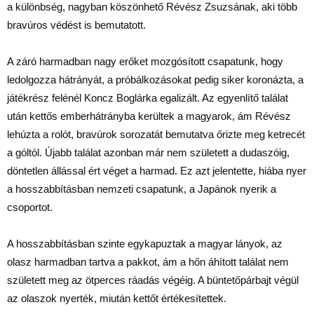
a különbség, nagyban köszönhető Révész Zsuzsának, aki több
bravúros védést is bemutatott.
A záró harmadban nagy erőket mozgósított csapatunk, hogy
ledolgozza hátrányát, a próbálkozásokat pedig siker koronázta, a
játékrész felénél Koncz Boglárka egalizált. Az egyenlítő találat
után kettős emberhátrányba kerültek a magyarok, ám Révész
lehúzta a rolót, bravúrok sorozatát bemutatva őrizte meg ketrecét
a góltól. Újabb találat azonban már nem született a dudaszóig,
döntetlen állással ért véget a harmad. Ez azt jelentette, hiába nyer
a hosszabbításban nemzeti csapatunk, a Japánok nyerik a
csoportot.
A hosszabbításban szinte egykapuztak a magyar lányok, az
olasz harmadban tartva a pakkot, ám a hőn áhított találat nem
született meg az ötperces ráadás végéig. A büntetőpárbajt végül
az olaszok nyerték, miután kettőt értékesítettek.