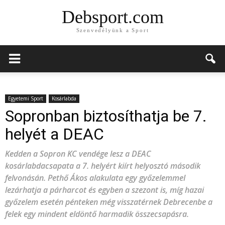
Debsport.com
Szenvedélyünk a Sport
Egyetemi Sport
Kosárlabda
Sopronban biztosíthatja be 7.
helyét a DEAC
Kedden a Sopron KC vendége lesz a DEAC
kosárlabdacsapata a 7. helyért kiírt helyosztó második
felvonásán. Pethő Ákos alakulata egy győzelemmel
lezárhatja a párharcot és egyben a szezont is, míg hazai
győzelem esetén pénteken még visszatérnek Debrecenbe a
felek egy mindent eldöntő harmadik összecsapásra.