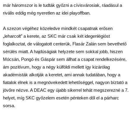
már háromszor is le tudták győzni a cívisvárosiak, ráadásul a
rivális eddig még nyeretlen az idei playoffban.
A szezon végéhez közeledve mindkét csapatnak erősen
„leharcolt” a kerete, az SKC már csak két idegenlégióst
foglalkoztat, de válogatott centerük, Flasár Zalán sem bevethető
sérülés miatt. A hajdúságiak helyzete sem sokkal jobb, hiszen
Mócsán, Pongó és Gáspár sem állhat a csapat rendelkezésére,
ám pozitívum, hogy a négy külföldi mellett így kizárólag
akadémisták alkotják a keretet, ami annak tudatában, hogy a
fiatalok élnek is a megnövekedett lehetőséggel, nagyon bíztató a
jövőre nézve. A DEAC egy újabb sikerrel tehát megszerezné a 7.
helyet, míg SKC győzelem esetén pénteken dől el a párharc
sorsa.