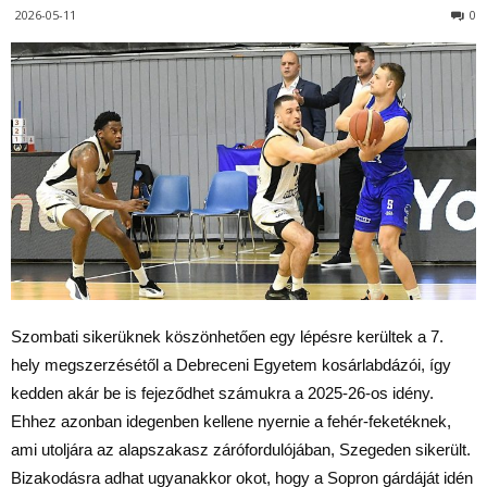
2026-05-11
0
Szombati sikerüknek köszönhetően egy lépésre kerültek a 7.
hely megszerzésétől a Debreceni Egyetem kosárlabdázói, így
kedden akár be is fejeződhet számukra a 2025-26-os idény.
Ehhez azonban idegenben kellene nyernie a fehér-feketéknek,
ami utoljára az alapszakasz zárófordulójában, Szegeden sikerült.
Bizakodásra adhat ugyanakkor okot, hogy a Sopron gárdáját idén