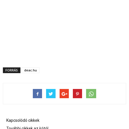
FORRÁS
deac.hu
Kapcsolódó cikkek
További cikkek az írótól