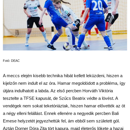
Fotó: DEAC
A meccs elején kisebb technika hibát kellett leküzdeni, hiszen a
kijelzőn nem indult el az óra. Hamar megoldódott a probléma, így
útjára indulhatott a labda. Az első percben Horváth Viktória
tesztelte a TFSE kapusát, de Szűcs Beatrix védte a lövést. A
vendégek nem sokat teketóriáztak, hiszen hamar elővették az öt
a négy elleni felállást. Ennek ellenére a negyedik percben Bali
Emese helyzetét jegyezhettük fel, ám ebből sem született gól.
Aztán Dorner Dóra Zita tört kapura, majd életerős lökete a hazai