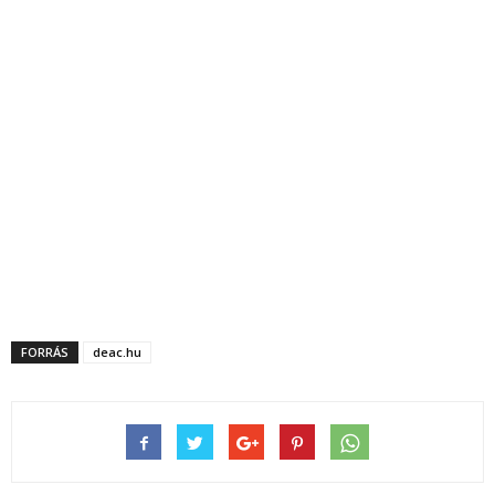
FORRÁS
deac.hu