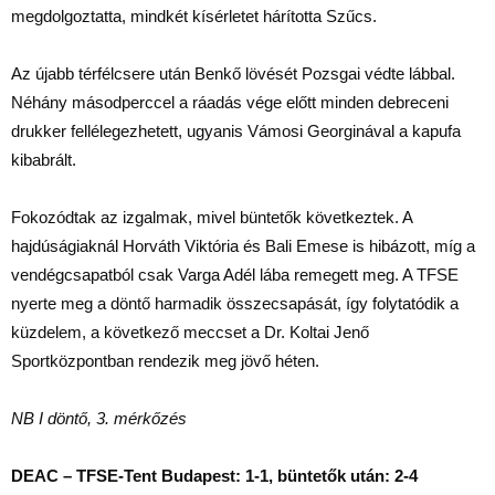
megdolgoztatta, mindkét kísérletet hárította Szűcs.
Az újabb térfélcsere után Benkő lövését Pozsgai védte lábbal.
Néhány másodperccel a ráadás vége előtt minden debreceni
drukker fellélegezhetett, ugyanis Vámosi Georginával a kapufa
kibabrált.
Fokozódtak az izgalmak, mivel büntetők következtek. A
hajdúságiaknál Horváth Viktória és Bali Emese is hibázott, míg a
vendégcsapatból csak Varga Adél lába remegett meg. A TFSE
nyerte meg a döntő harmadik összecsapását, így folytatódik a
küzdelem, a következő meccset a Dr. Koltai Jenő
Sportközpontban rendezik meg jövő héten.
NB I döntő, 3. mérkőzés
DEAC – TFSE-Tent Budapest: 1-1, büntetők után: 2-4