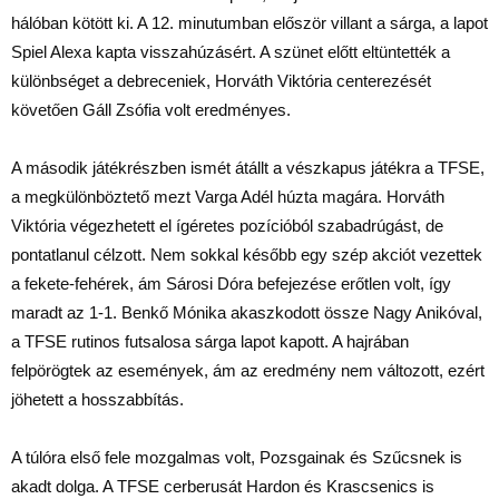
hálóban kötött ki. A 12. minutumban először villant a sárga, a lapot
Spiel Alexa kapta visszahúzásért. A szünet előtt eltüntették a
különbséget a debreceniek, Horváth Viktória centerezését
követően Gáll Zsófia volt eredményes.
A második játékrészben ismét átállt a vészkapus játékra a TFSE,
a megkülönböztető mezt Varga Adél húzta magára. Horváth
Viktória végezhetett el ígéretes pozícióból szabadrúgást, de
pontatlanul célzott. Nem sokkal később egy szép akciót vezettek
a fekete-fehérek, ám Sárosi Dóra befejezése erőtlen volt, így
maradt az 1-1. Benkő Mónika akaszkodott össze Nagy Anikóval,
a TFSE rutinos futsalosa sárga lapot kapott. A hajrában
felpörögtek az események, ám az eredmény nem változott, ezért
jöhetett a hosszabbítás.
A túlóra első fele mozgalmas volt, Pozsgainak és Szűcsnek is
akadt dolga. A TFSE cerberusát Hardon és Krascsenics is