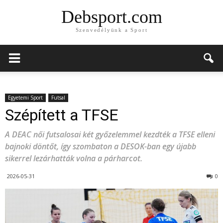
Debsport.com
Szenvedélyünk a Sport
Egyetemi Sport
Futsal
Szépített a TFSE
A DEAC női futsalosai két győzelemmel kezdték a TFSE elleni
bajnoki döntőt, így szombaton a DESOK-ban egy újabb
sikerrel lezárhatták volna a párharcot.
2026-05-31
0