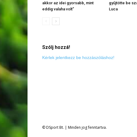
akkor az idei gyorsabb, mint
gyűjtötte be s
eddig valaha volt”
Luca
Szólj hozzá!
Kérlek jelentkezz be hozzászóláshoz!
© DSport Bt. | Minden jog fenntartva.