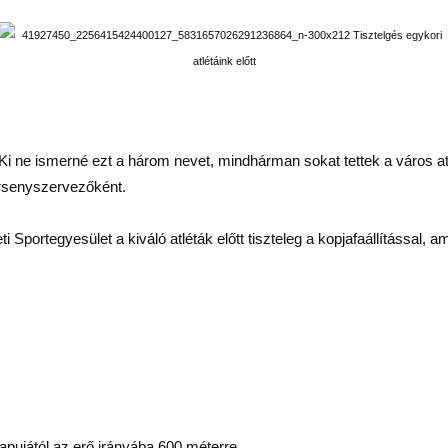
 ne ismerné ezt a három nevet, mindhárman sokat tettek a város atlét
rsenyszervezőként.
Sportegyesület a kiváló atléták előtt tiszteleg a kopjafaállítással, am
ujától az erő irányába 600 méterre