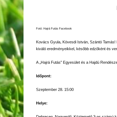
Fotó: Hajrá Futás Facebook
Kovács Gyula, Kövesdi István, Szántó Tamás! Ki
kiváló eredményeikkel, később edzőként és ve
A „Hajrá Futás” Egyesület és a Hajdú Rendészeti 
Időpont:
Szeptember 28. 15:00
Helye:
Debrecen, Nagyerdő, Köztemető 3-as számú kap