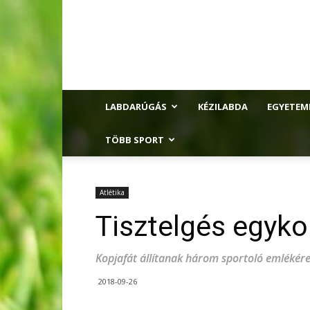
LABDARÚGÁS
KÉZILABDA
EGYETEM
TÖBB SPORT
Atlétika
Tisztelgés egykor
Kopjafát állítanak három sportoló emlékére
2018-09-26