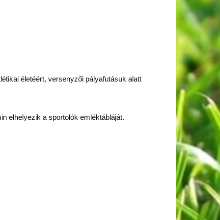
ikai életéért, versenyzői pályafutásuk alatt
in elhelyezik a sportolók emléktábláját.