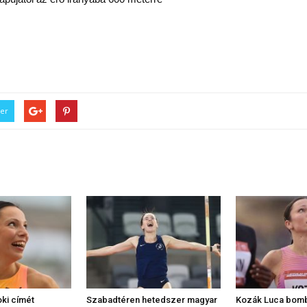
ter
oki címét
Szabadtéren hetedszer magyar
Kozák Luca bom