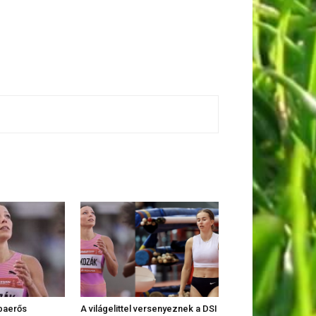
baerős
A világelittel versenyeznek a DSI