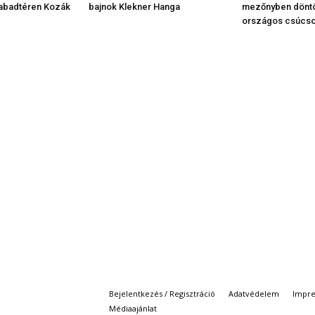
zabadtéren Kozák
bajnok Klekner Hanga
mezőnyben döntö
országos csúcso
Bejelentkezés / Regisztráció
Adatvédelem
Impr
Médiaajánlat