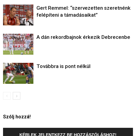
Gert Remmel: “szervezetten szeretnénk
felépíteni a támadásaikat”
A dán rekordbajnok érkezik Debrecenbe
Továbbra is pont nélkül
Szólj hozzá!
KÉRLEK JELENTKEZZ BE HOZZÁSZÓLÁSHOZ!