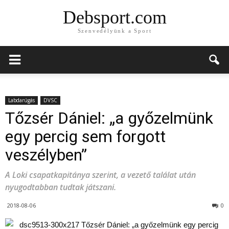
Debsport.com
Szenvedélyünk a Sport
Labdarúgás
DVSC
Tőzsér Dániel: „a győzelmünk
egy percig sem forgott
veszélyben”
A Loki csapatkapitánya szerint, a vezető találat után
nyugodtabban tudtak játszani.
2018-08-06
0