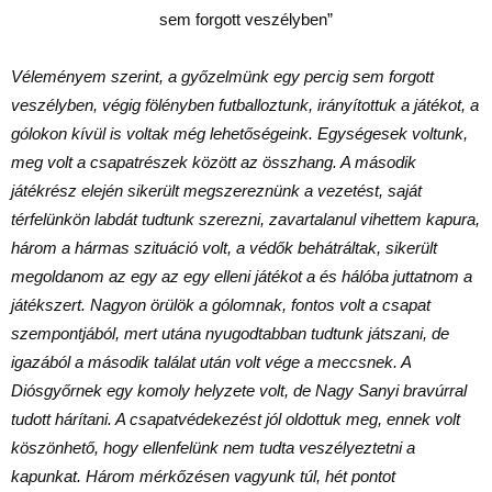
Véleményem szerint, a győzelmünk egy percig sem forgott
veszélyben, végig fölényben futballoztunk, irányítottuk a játékot, a
gólokon kívül is voltak még lehetőségeink. Egységesek voltunk,
meg volt a csapatrészek között az összhang. A második
játékrész elején sikerült megszereznünk a vezetést, saját
térfelünkön labdát tudtunk szerezni, zavartalanul vihettem kapura,
három a hármas szituáció volt, a védők behátráltak, sikerült
megoldanom az egy az egy elleni játékot a és hálóba juttatnom a
játékszert. Nagyon örülök a gólomnak, fontos volt a csapat
szempontjából, mert utána nyugodtabban tudtunk játszani, de
igazából a második találat után volt vége a meccsnek. A
Diósgyőrnek egy komoly helyzete volt, de Nagy Sanyi bravúrral
tudott hárítani. A csapatvédekezést jól oldottuk meg, ennek volt
köszönhető, hogy ellenfelünk nem tudta veszélyeztetni a
kapunkat. Három mérkőzésen vagyunk túl, hét pontot