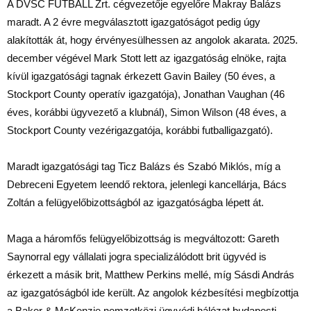
A DVSC FUTBALL Zrt. cégvezetője egyelőre Makray Balázs
maradt. A 2 évre megválasztott igazgatóságot pedig úgy
alakították át, hogy érvényesülhessen az angolok akarata. 2025.
december végével Mark Stott lett az igazgatóság elnöke, rajta
kívül igazgatósági tagnak érkezett Gavin Bailey (50 éves, a
Stockport County operatív igazgatója), Jonathan Vaughan (46
éves, korábbi ügyvezető a klubnál), Simon Wilson (48 éves, a
Stockport County vezérigazgatója, korábbi futballigazgató).
Maradt igazgatósági tag Ticz Balázs és Szabó Miklós, míg a
Debreceni Egyetem leendő rektora, jelenlegi kancellárja, Bács
Zoltán a felügyelőbizottságból az igazgatóságba lépett át.
Maga a háromfős felügyelőbizottság is megváltozott: Gareth
Saynorral egy vállalati jogra specializálódott brit ügyvéd is
érkezett a másik brit, Matthew Perkins mellé, míg Sásdi András
az igazgatóságból ide került. Az angolok kézbesítési megbízottja
a Baker & McKenzie nemzetközi ügyvédi hálózat budapesti