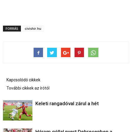
FORRÁS
civishir.hu
Kapcsolódó cikkek
További cikkek az írótól
Keleti rangadóval zárul a hét
Három góllal nyert Debrecenben a