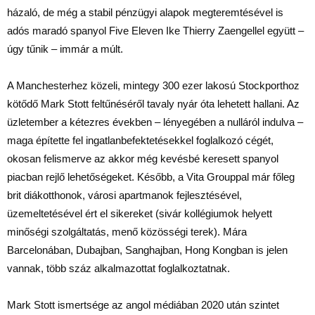
házaló, de még a stabil pénzügyi alapok megteremtésével is
adós maradó spanyol Five Eleven Ike Thierry Zaengellel együtt –
úgy tűnik – immár a múlt.
A Manchesterhez közeli, mintegy 300 ezer lakosú Stockporthoz
kötődő Mark Stott feltűnéséről tavaly nyár óta lehetett hallani. Az
üzletember a kétezres években – lényegében a nulláról indulva –
maga építette fel ingatlanbefektetésekkel foglalkozó cégét,
okosan felismerve az akkor még kevésbé keresett spanyol
piacban rejlő lehetőségeket. Később, a Vita Grouppal már főleg
brit diákotthonok, városi apartmanok fejlesztésével,
üzemeltetésével ért el sikereket (sivár kollégiumok helyett
minőségi szolgáltatás, menő közösségi terek). Mára
Barcelonában, Dubajban, Sanghajban, Hong Kongban is jelen
vannak, több száz alkalmazottat foglalkoztatnak.
Mark Stott ismertsége az angol médiában 2020 után szintet