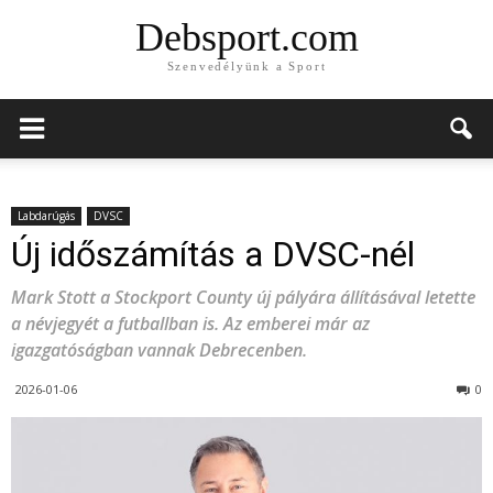
Debsport.com
Szenvedélyünk a Sport
Labdarúgás
DVSC
Új időszámítás a DVSC-nél
Mark Stott a Stockport County új pályára állításával letette
a névjegyét a futballban is. Az emberei már az
igazgatóságban vannak Debrecenben.
2026-01-06
0