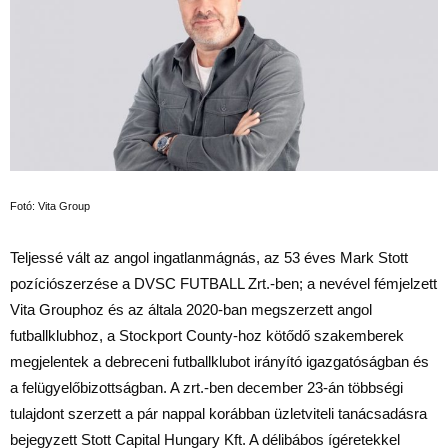
Fotó: Vita Group
Teljessé vált az angol ingatlanmágnás, az 53 éves Mark Stott
pozíciószerzése a DVSC FUTBALL Zrt.-ben; a nevével fémjelzett
Vita Grouphoz és az általa 2020-ban megszerzett angol
futballklubhoz, a Stockport County-hoz kötődő szakemberek
megjelentek a debreceni futballklubot irányító igazgatóságban és
a felügyelőbizottságban. A zrt.-ben december 23-án többségi
tulajdont szerzett a pár nappal korábban üzletviteli tanácsadásra
bejegyzett Stott Capital Hungary Kft. A délibábos ígéretekkel