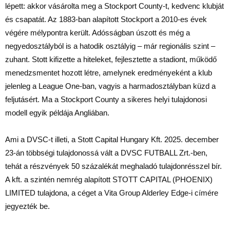
lépett: akkor vásárolta meg a Stockport County-t, kedvenc klubját
és csapatát. Az 1883-ban alapított Stockport a 2010-es évek
végére mélypontra került. Adósságban úszott és még a
negyedosztályból is a hatodik osztályig – már regionális szint –
zuhant. Stott kifizette a hiteleket, fejlesztette a stadiont, működő
menedzsmentet hozott létre, amelynek eredményeként a klub
jelenleg a League One-ban, vagyis a harmadosztályban küzd a
feljutásért. Ma a Stockport County a sikeres helyi tulajdonosi
modell egyik példája Angliában.
Ami a DVSC-t illeti, a Stott Capital Hungary Kft. 2025. december
23-án többségi tulajdonossá vált a DVSC FUTBALL Zrt.-ben,
tehát a részvények 50 százalékát meghaladó tulajdonrésszel bír.
A kft. a szintén nemrég alapított STOTT CAPITAL (PHOENIX)
LIMITED tulajdona, a céget a Vita Group Alderley Edge-i címére
jegyezték be.