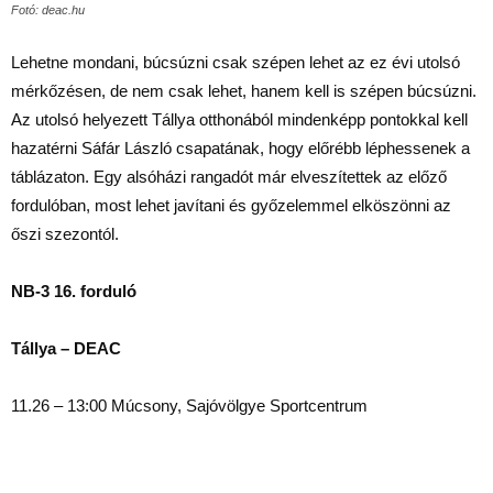
Fotó: deac.hu
Lehetne mondani, búcsúzni csak szépen lehet az ez évi utolsó
mérkőzésen, de nem csak lehet, hanem kell is szépen búcsúzni.
Az utolsó helyezett Tállya otthonából mindenképp pontokkal kell
hazatérni Sáfár László csapatának, hogy előrébb léphessenek a
táblázaton. Egy alsóházi rangadót már elveszítettek az előző
fordulóban, most lehet javítani és győzelemmel elköszönni az
őszi szezontól.
NB-3 16. forduló
Tállya – DEAC
11.26 – 13:00 Múcsony, Sajóvölgye Sportcentrum