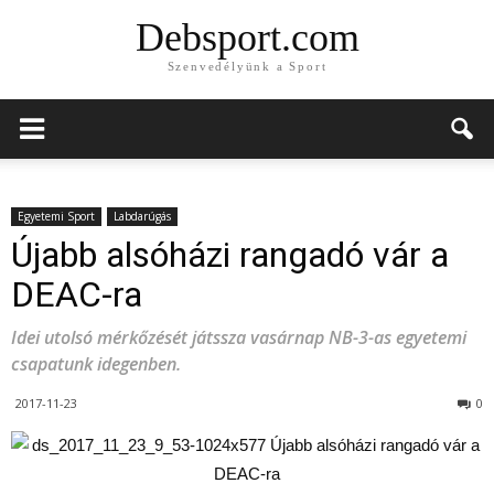
Debsport.com
Szenvedélyünk a Sport
Egyetemi Sport
Labdarúgás
Újabb alsóházi rangadó vár a
DEAC-ra
Idei utolsó mérkőzését játssza vasárnap NB-3-as egyetemi
csapatunk idegenben.
2017-11-23
0