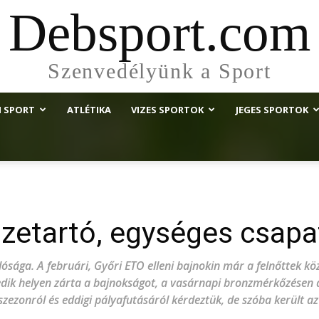
Debsport.com
Szenvedélyünk a Sport
I SPORT
ATLÉTIKA
VIZES SPORTOK
JEGES SPORTOK
sszetartó, egységes csapa
lósága. A februári, Győri ETO elleni bajnokin már a felnőttek köz
edik helyen zárta a bajnokságot, a vasárnapi bronzmérkőzésen a
 szezonról és eddigi pályafutásáról kérdeztük, de szóba került a