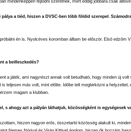
ákban mindenképpen fejlődni szeretnék, mert eddig jobbára csak átlö
pálya a tiéd, hiszen a DVSC-ben több földid szerepel. Számodra 
próbálni én is. Nyolcéves koromban álltam be először. Első edzőm Vi
nt a beilleszkedés?
ent a játék, ami nagyrészt annak volt betudható, hogy minden új vo
is teljesen más volt, mint előtte. Időbe telt megbirkózni a helyzettel,
l érzem magam a klubban.
l, s ahogy azt a pályán láthatjuk, közösségként is egységesek v
tszottam, hiszen nagyon erős, összetartó közösség alakult ki, mind
tot Nemes Nórival és Virág Kittivel ápolom, hiszen ők hozzám haso