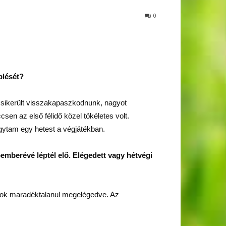
0
plését?
en sikerült visszakapaszkodnunk, nagyot
sen az első félidő közel tökéletes volt.
agytam egy hetest a végjátékban.
emberévé léptél elő. Elégedett vagy hétvégi
yok maradéktalanul megelégedve. Az