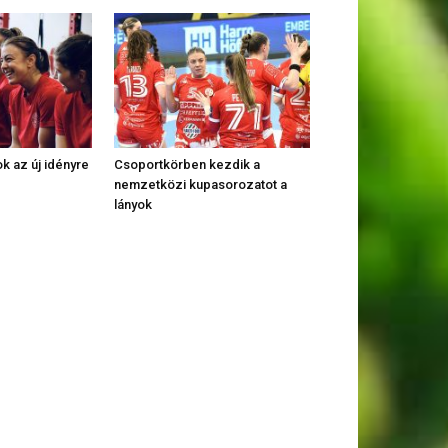
k az új idényre
Csoportkörben kezdik a
nemzetközi kupasorozatot a
lányok