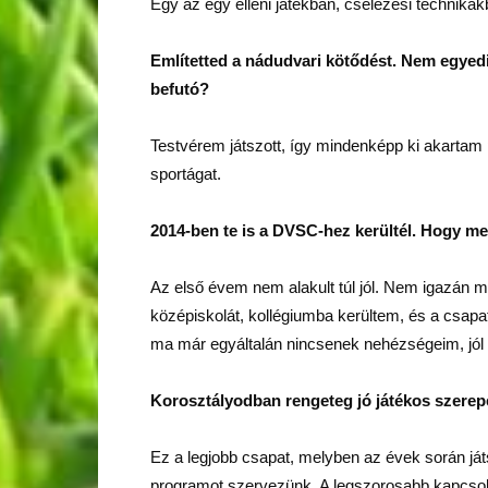
Egy az egy elleni játékban, cselezési technik
Említetted a nádudvari kötődést. Nem egyedi 
befutó?
Testvérem játszott, így mindenképp ki akartam 
sportágat.
2014-ben te is a DVSC-hez kerültél. Hogy me
Az első évem nem alakult túl jól. Nem igazán m
középiskolát, kollégiumba kerültem, és a csapat 
ma már egyáltalán nincsenek nehézségeim, jó
Korosztályodban rengeteg jó játékos szerepe
Ez a legjobb csapat, melyben az évek során já
programot szervezünk. A legszorosabb kapcsola