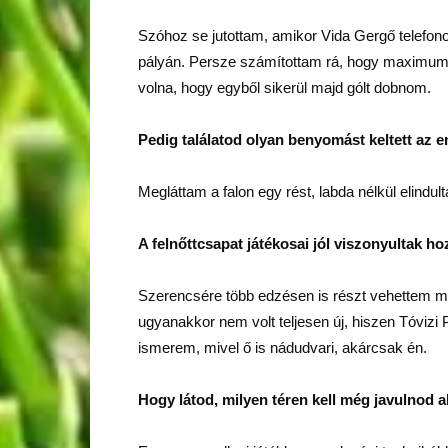
Szóhoz se jutottam, amikor Vida Gergő telefono
pályán. Persze számítottam rá, hogy maximum 
volna, hogy egyből sikerül majd gólt dobnom.
Pedig találatod olyan benyomást keltett az 
Megláttam a falon egy rést, labda nélkül elind
A felnőttcsapat játékosai jól viszonyultak 
Szerencsére több edzésen is részt vehettem má
ugyanakkor nem volt teljesen új, hiszen Tóvizi
ismerem, mivel ő is nádudvari, akárcsak én.
Hogy látod, milyen téren kell még javulnod