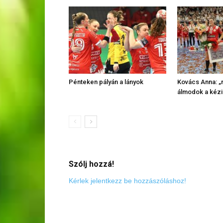
Pénteken pályán a lányok
Kovács Anna: „
álmodok a kézi
Szólj hozzá!
Kérlek jelentkezz be hozzászóláshoz!