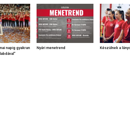
mai napig gyakran
Nyári menetrend
Készülnek a lányo
labdával”