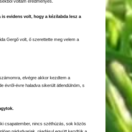
vésekből voltam eredményes.
is evidens volt, hogy a kézilabda lesz a
da Gergő volt, ő szerettette meg velem a
lt számomra, elvégre akkor kezdtem a
 de évről-évre haladva sikerült átlendülnöm, s
agytok.
enki csapatember, nincs széthúzás, sok közös
nlóan nádudvariak, ráadásul együtt kezdtük a