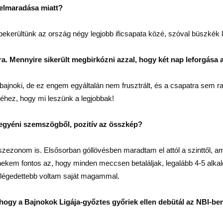
 elmaradása miatt?
 bekerültünk az ország négy legjobb ificsapata közé, szóval büszkék l
a. Mennyire sikerült megbirkózni azzal, hogy két nap leforgása 
bajnoki, de ez engem egyáltalán nem frusztrált, és a csapatra sem r
éhez, hogy mi leszünk a legjobbak!
 egyéni szemszögből, pozitív az összkép?
szezonom is. Elsősorban góllövésben maradtam el attól a szinttől, a
ekem fontos az, hogy minden meccsen betaláljak, legalább 4-5 alkal
 elégedettebb voltam saját magammal.
 hogy a Bajnokok Ligája-győztes győriek ellen debütál az NBI-ben,