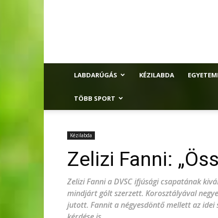
LABDARÚGÁS
KÉZILABDA
EGYETEM
TÖBB SPORT
Kézilabda
Zelizi Fanni: „Ö
Zelizi Fanni a DVSC ifjúsági csapatának kivá
mindjárt gólt szerzett. Korosztályával negy
jutott. Fannit a négyesdöntő mellett az idei
kérdése is.