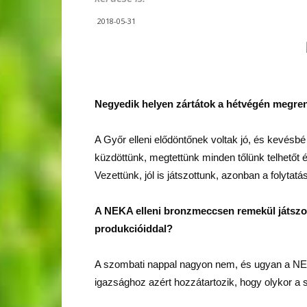
2018-05-31
Negyedik helyen zártátok a hétvégén megren
A Győr elleni elődöntőnek voltak jó, és kevésbé
küzdöttünk, megtettünk minden tőlünk telhetőt é
Vezettünk, jól is játszottunk, azonban a folyta
A NEKA elleni bronzmeccsen remekül játszott
produkcióiddal?
A szombati nappal nagyon nem, és ugyan a NE
igazsághoz azért hozzátartozik, hogy olykor a sz