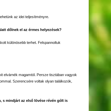
ehetünk az idei teljesítményre.
alatt dőlnek el az érmes helyezések?
akott különösebb terhet. Felspannoltuk
mit elvárnék magamtól. Persze tisztában vagyok
ommal. Szerencsére voltak olyan találkozók,
 s mindjárt az első lövése révén gólt is