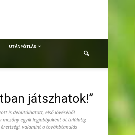
UTÁNPÓTLÁS
tban játszhatok!”
ött is debütálhatott, első lövéséből
 mezőny egyik legjobbjaként öt találatig
z érettségi, valamint a továbbtanulás