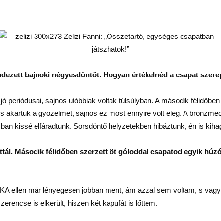
dezett bajnoki négyesdöntőt. Hogyan értékelnéd a csapat szere
 jó periódusai, sajnos utóbbiak voltak túlsúlyban. A második félidőb
s akartuk a győzelmet, sajnos ez most ennyire volt elég. A bronzmecc
tásban kissé elfáradtunk. Sorsdöntő helyzetekben hibáztunk, én is kih
ál. Második félidőben szerzett öt góloddal csapatod egyik húzó
KA ellen már lényegesen jobban ment, ám azzal sem voltam, s vag
erencse is elkerült, hiszen két kapufát is lőttem.