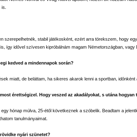
is.
 szerepelhetnék, stabil játékosként, ezért arra törekszem, hogy egy
ok is, így idővel szívesen kipróbálnám magam Németországban, vagy
szegi kedved a mindennapok során?
ek miatt, de beláttam, ha sikeres akarok lenni a sportban, időnként á
 most érettségizel. Hogy veszed az akadályokat, s utána hogyan
űk egy hónap múlva, 25-étől következnek a szóbelik. Beadtam a jele
thatom tanulmányaimat.
 rövidke nyári szünetet?