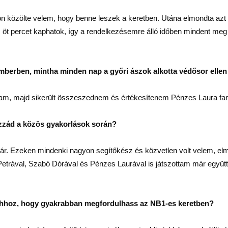
n közölte velem, hogy benne leszek a keretben. Utána elmondta azt 
öt percet kaphatok, így a rendelkezésemre álló időben mindent meg
emberben, mintha minden nap a győri ászok alkotta védősor ellen 
ultam, majd sikerült összeszednem és értékesítenem Pénzes Laura fan
hozzád a közös gyakorlások során?
r. Ezeken mindenki nagyon segítőkész és közvetlen volt velem, elma
 Petrával, Szabó Dórával és Pénzes Laurával is játszottam már együtt
 ahhoz, hogy gyakrabban megfordulhass az NB1-es keretben?