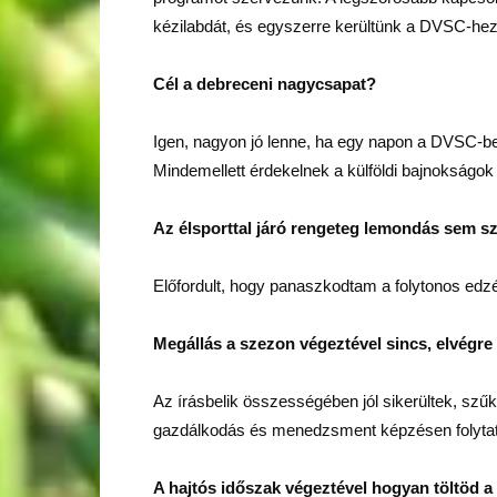
kézilabdát, és egyszerre kerültünk a DVSC-hez 
Cél a debreceni nagycsapat?
Igen, nagyon jó lenne, ha egy napon a DVSC-ben
Mindemellett érdekelnek a külföldi bajnokság
Az élsporttal járó rengeteg lemondás sem 
Előfordult, hogy panaszkodtam a folytonos edzés
Megállás a szezon végeztével sincs, elvégre
Az írásbelik összességében jól sikerültek, sz
gazdálkodás és menedzsment képzésen folyta
A hajtós időszak végeztével hogyan töltöd a