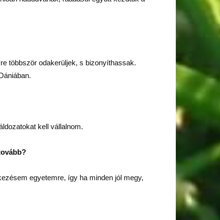
re többször odakerüljek, s bizonyíthassak.
 Dániában.
ldozatokat kell vállalnom.
 tovább?
ntkezésem egyetemre, így ha minden jól megy,