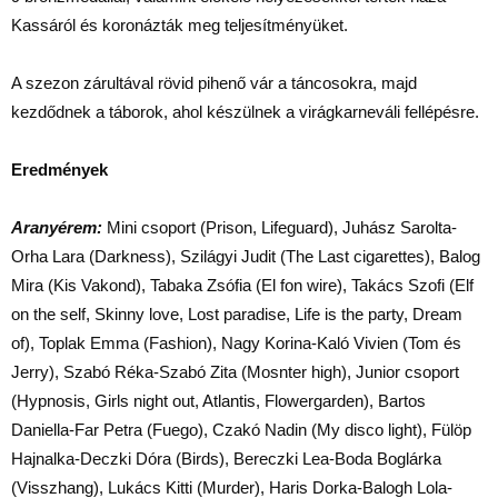
Kassáról és koronázták meg teljesítményüket.
A szezon zárultával rövid pihenő vár a táncosokra, majd
kezdődnek a táborok, ahol készülnek a virágkarneváli fellépésre.
Eredmények
Aranyérem:
Mini csoport (Prison, Lifeguard), Juhász Sarolta-
Orha Lara (Darkness), Szilágyi Judit (The Last cigarettes), Balog
Mira (Kis Vakond), Tabaka Zsófia (El fon wire), Takács Szofi (Elf
on the self, Skinny love, Lost paradise, Life is the party, Dream
of), Toplak Emma (Fashion), Nagy Korina-Kaló Vivien (Tom és
Jerry), Szabó Réka-Szabó Zita (Mosnter high), Junior csoport
(Hypnosis, Girls night out, Atlantis, Flowergarden), Bartos
Daniella-Far Petra (Fuego), Czakó Nadin (My disco light), Fülöp
Hajnalka-Deczki Dóra (Birds), Bereczki Lea-Boda Boglárka
(Visszhang), Lukács Kitti (Murder), Haris Dorka-Balogh Lola-