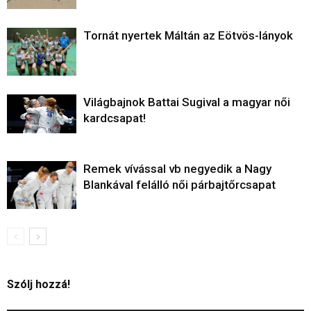
Tornát nyertek Máltán az Eötvös-lányok
Világbajnok Battai Sugival a magyar női
kardcsapat!
Remek vívással vb negyedik a Nagy
Blankával felálló női párbajtőrcsapat
Szólj hozzá!