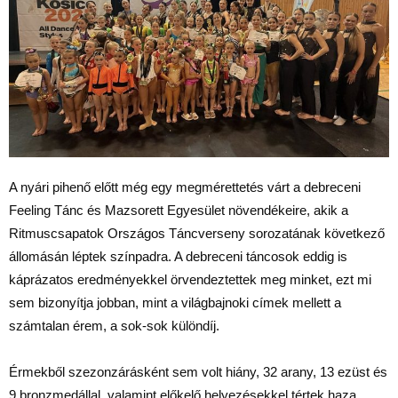
A nyári pihenő előtt még egy megmérettetés várt a debreceni
Feeling Tánc és Mazsorett Egyesület növendékeire, akik a
Ritmuscsapatok Országos Táncverseny sorozatának következő
állomásán léptek színpadra. A debreceni táncosok eddig is
káprázatos eredményekkel örvendeztettek meg minket, ezt mi
sem bizonyítja jobban, mint a világbajnoki címek mellett a
számtalan érem, a sok-sok különdíj.
Érmekből szezonzárásként sem volt hiány, 32 arany, 13 ezüst és
9 bronzmedállal, valamint előkelő helyezésekkel tértek haza