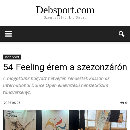
Debsport.com
Szenvedélyünk a Sport
Több Sport
54 Feeling érem a szezonzárón
A mögöttünk hagyott hétvégén rendezték Kassán az
International Dance Open elnevezésű nemzetközim
táncversenyt.
2025-06-23
0