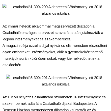
Az immár hetedik alkalommal megszervezett díjátadón a
Családháló országos szervezet szavazása után jutalmazták a
legjobb intézményeket és szakembereket.
A magazin célja ezzel a díjjal nyilvános elismerésben részesíteni
olyan embereket, intézményeket, akik a gyermekekért történő
munkájuk során különösen sokat, vagy kiemelkedőt tettek a
családokért.
Az EMMI helyettes államtitkára szombaton 16 intézménynek és
szakembernek adta át a Családháló díjakat Budapesten. A
Benczúr Házban megrendezett díjátadón kitüntették az év