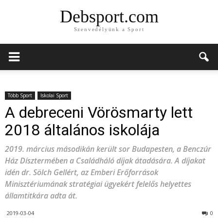
Debsport.com
Szenvedélyünk a Sport
Több Sport
Iskolai Sport
A debreceni Vörösmarty lett
2018 általános iskolája
2019. március másodikán került sor Budapesten, a Benczúr
Ház Dísztermében a Családháló díjak átadására. A díjakat
idén dr. Sölch Gellért, az Emberi Erőforrások
Minisztériumának stratégiai ügyekért felelős helyettes
államtitkára adta át.
2019-03-04
0