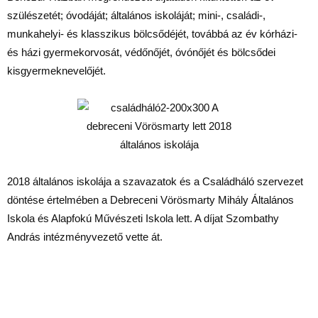
szülészetét; óvodáját; általános iskoláját; mini-, családi-,
munkahelyi- és klasszikus bölcsődéjét, továbbá az év kórházi-
és házi gyermekorvosát, védőnőjét, óvónőjét és bölcsődei
kisgyermeknevelőjét.
2018 általános iskolája a szavazatok és a Családháló szervezet
döntése értelmében a Debreceni Vörösmarty Mihály Általános
Iskola és Alapfokú Művészeti Iskola lett. A díjat Szombathy
András intézményvezető vette át.