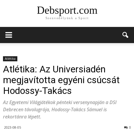
Debsport.com
Szenvedélyünk a Sport
Atlétika
Atlétika: Az Universiadén
megjavította egyéni csúcsát
Hodossy-Takács
Az Egyetemi Világjátékok pénteki versenynapján a DSI
Debrecen távolugrója, Hodossy-Takács Sámuel is
rekortánra lépett.
2023-08-05
0