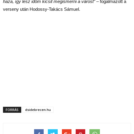
haza, így lesz időm kicsit megismerni a várost”
– fogalmazott a
verseny után Hodossy-Takács Sámuel.
FORRÁS
dsidebrecen.hu