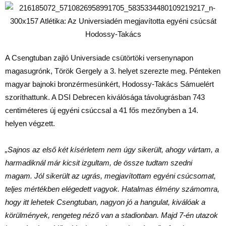
A Csengtuban zajló Universiade csütörtöki versenynapon
magasugrónk, Török Gergely a 3. helyet szerezte meg. Pénteken
magyar bajnoki bronzérmesünkért, Hodossy-Takács Sámuelért
szoríthattunk. A DSI Debrecen kiválósága távolugrásban 743
centiméteres új egyéni csúccsal a 41 fős mezőnyben a 14.
helyen végzett.
„Sajnos az első két kísérletem nem úgy sikerült, ahogy vártam, a
harmadiknál már kicsit izgultam, de össze tudtam szedni
magam. Jól sikerült az ugrás, megjavítottam egyéni csúcsomat,
teljes mértékben elégedett vagyok. Hatalmas élmény számomra,
hogy itt lehetek Csengtuban, nagyon jó a hangulat, kiválóak a
körülmények, rengeteg néző van a stadionban. Majd 7-én utazok