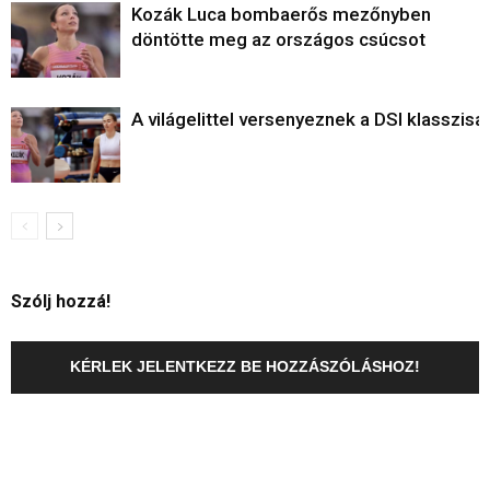
Kozák Luca bombaerős mezőnyben
döntötte meg az országos csúcsot
A világelittel versenyeznek a DSI klasszisai
Szólj hozzá!
KÉRLEK JELENTKEZZ BE HOZZÁSZÓLÁSHOZ!