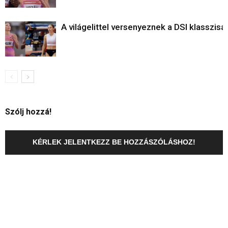
A világelittel versenyeznek a DSI klasszisai
Szólj hozzá!
KÉRLEK JELENTKEZZ BE HOZZÁSZÓLÁSHOZ!