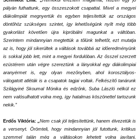
pályán futhattunk, egy összeszokott csapattal. Mivel a megyei
diákolimpiát megnyertük és egyben teljesítettük az országos
döntőhöz szükséges szintet, így lehetőségünk nyílt még több
gyakorlást követően újra kipróbálni magunkat a váltóban.
Szerintem mindannyian megtettük a tőlünk telhetőt, ezt mutatja
az is, hogy jól sikerültek a váltások továbbá az időeredményünk
is sokkal jobb lett, mint a megyei fordulóban. Az ősszel szerzett
ezüstérem után végre szereztünk a lányokkal egy diákolimpiai
aranyérmet is, egy olyan mezőnyben, ahol korosztályos-
válogatott atléták is a csapatok tagjai voltak. Felkészítő tanárunk
Szilágyiné Skoumal Mónika és edzőnk, Suba László nélkül ez
nem valósulhatott volna meg, így hatalmas köszönettel tartozunk
nekik.”
Erdős Viktória: „
Nem csak jól teljesítettünk, hanem élvezetük is
a versenyt. Örömteli, hogy mindannyian jól futottunk, kritikus
szemmel talán még a váltásokon lehetett volna javítani.