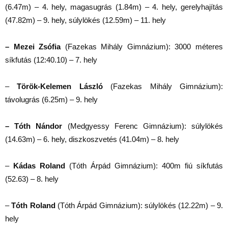
(6.47m) – 4. hely, magasugrás (1.84m) – 4. hely, gerelyhajítás
(47.82m) – 9. hely, súlylökés (12.59m) – 11. hely
– Mezei Zsófia
(Fazekas Mihály Gimnázium): 3000 méteres
síkfutás (12:40.10) – 7. hely
–
Török-Kelemen László
(Fazekas Mihály Gimnázium):
távolugrás (6.25m) – 9. hely
– Tóth Nándor
(Medgyessy Ferenc Gimnázium): súlylökés
(14.63m) – 6. hely, diszkoszvetés (41.04m) – 8. hely
–
Kádas Roland
(Tóth Árpád Gimnázium): 400m fiú síkfutás
(52.63) – 8. hely
–
Tóth Roland
(Tóth Árpád Gimnázium): súlylökés (12.22m) – 9.
hely