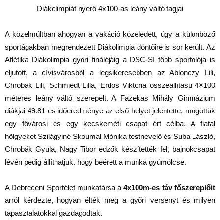
A közelmúltban ahogyan a vakáció közeledett, úgy a különböző
sportágakban megrendezett Diákolimpia döntőire is sor került. Az
Atlétika Diákolimpia győri fináléjáig a DSC-SI több sportolója is
eljutott, a cívisvárosból a legsikeresebben az Ablonczy Lili,
Chrobák Lili, Schmiedt Lilla, Erdős Viktória összeállítású 4×100
méteres leány váltó szerepelt. A Fazekas Mihály Gimnázium
diákjai 49.81-es időeredménye az első helyet jelentette, mögöttük
egy fővárosi és egy kecskeméti csapat ért célba. A fiatal
hölgyeket Szilágyiné Skoumal Mónika testnevelő és Suba László,
Chrobák Gyula, Nagy Tibor edzők készítették fel, bajnokcsapat
lévén pedig állíthatjuk, hogy beérett a munka gyümölcse.
A Debreceni Sportélet munkatársa a
4x100m-es táv főszereplőit
arról kérdezte, hogyan élték meg a győri versenyt és milyen
tapasztalatokkal gazdagodtak.