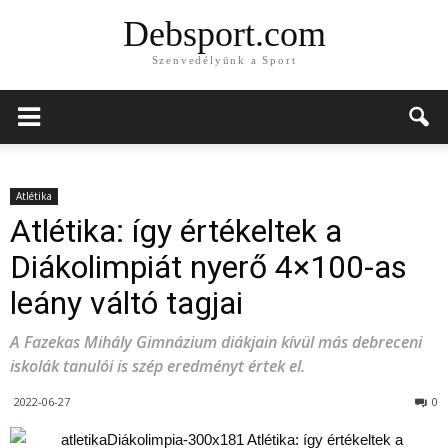
Debsport.com
Szenvedélyünk a Sport
Atlétika
Atlétika: így értékeltek a
Diákolimpiát nyerő 4×100-as
leány váltó tagjai
A Fazekas Mihály Gimnázium diákjain kívül más debreceni
iskolák tanulói is szép eredményt értek el.
2022-06-27
0