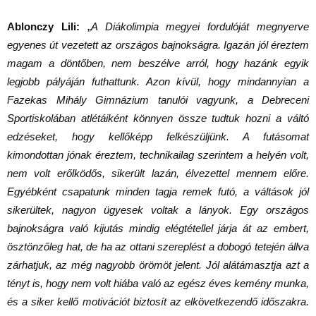
Ablonczy Lili:
„
A Diákolimpia megyei fordulóját megnyerve
egyenes út vezetett az országos bajnokságra. Igazán jól éreztem
magam a döntőben, nem beszélve arról, hogy hazánk egyik
legjobb pályáján futhattunk. Azon kívül, hogy mindannyian a
Fazekas Mihály Gimnázium tanulói vagyunk, a Debreceni
Sportiskolában atlétáiként könnyen össze tudtuk hozni a váltó
edzéseket, hogy kellőképp felkészüljünk. A futásomat
kimondottan jónak éreztem, technikailag szerintem a helyén volt,
nem volt erőlködős, sikerült lazán, élvezettel mennem előre.
Egyébként csapatunk minden tagja remek futó, a váltások jól
sikerültek, nagyon ügyesek voltak a lányok. Egy országos
bajnokságra való kijutás mindig elégtétellel járja át az embert,
ösztönzőleg hat, de ha az ottani szereplést a dobogó tetején állva
zárhatjuk, az még nagyobb örömöt jelent. Jól alátámasztja azt a
tényt is, hogy nem volt hiába való az egész éves kemény munka,
és a siker kellő motivációt biztosít az elkövetkezendő időszakra.