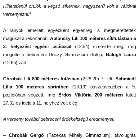
Hihetetlenül örülök a végső sikernek, nagyszerű volt a váltóval
versenyezni.”
A lányok emellett egyébként egyénileg is megmérettették
magukat a rekortánon.
Ablonczy Lili 100 méteres síkfutásban a
3. helyezést egyéni csúccsal
(12.54) szerezte meg, míg
mögötte a debreceni Dóczy Gimnázium diákja,
Balogh Laura
(12.65) zárt.
Chrobák Lili 800 méteres futásban
(2:28.20) 7. lett,
Schmiedt
Lilla 100 méteres sprintben
(13.13) összességében a 9.
pozícióban végzett, míg
Erdős Viktória 200 méteren
futott
27.31-es ideje a 11. helyhez volt elég.
A verseny további debreceni érdekeltségű eredményei:
–
Chrobák Gergő
(Fazekas Mihály Gimnázium): távolugrás