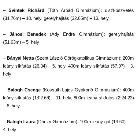
– Svintek Richárd
(Tóth Árpád Gimnázium): diszkoszvetés
(31.76m) – 10. hely, gerelyhajítás (32.65m) – 13. hely
– Jánosi Benedek
(Ady Endre Gimnázium): gerelyhajítás
(51.63m) – 5. hely
–
Bányai Netta
(Szent László Görögkatolikus Gimnázium): 200m
leány síkfutás (26.34) – 5. hely, 400m leány síkfutás (57.97) – 3.
hely
–
Balogh Csenge
(Kossuth Lajos Gyakorló Gimnázium): 400m
leány síkfutás (1:02.69) – 11. hely, 800m leány síkfutás (2:24.23)
– 6. hely
–
Balogh Laura
(Dóczy Gimnázium): 100m leány gát (14.60) –
4. hely