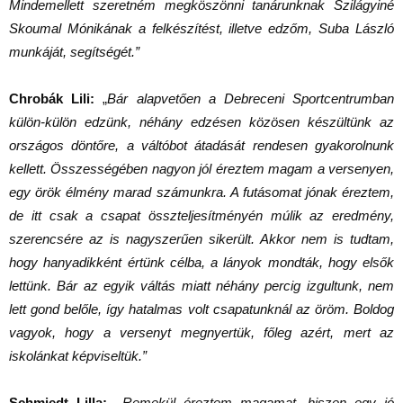
Mindemellett szeretném megköszönni tanárunknak Szilágyiné
Skoumal Mónikának a felkészítést, illetve edzőm, Suba László
munkáját, segítségét.”
Chrobák Lili:
„
Bár alapvetően a Debreceni Sportcentrumban
külön-külön edzünk, néhány edzésen közösen készültünk az
országos döntőre, a váltóbot átadását rendesen gyakorolnunk
kellett. Összességében nagyon jól éreztem magam a versenyen,
egy örök élmény marad számunkra. A futásomat jónak éreztem,
de itt csak a csapat összteljesítményén múlik az eredmény,
szerencsére az is nagyszerűen sikerült. Akkor nem is tudtam,
hogy hanyadikként értünk célba, a lányok mondták, hogy elsők
lettünk. Bár az egyik váltás miatt néhány percig izgultunk, nem
lett gond belőle, így hatalmas volt csapatunknál az öröm. Boldog
vagyok, hogy a versenyt megnyertük, főleg azért, mert az
iskolánkat képviseltük.”
Schmiedt Lilla: „
Remekül éreztem magamat, hiszen egy jó