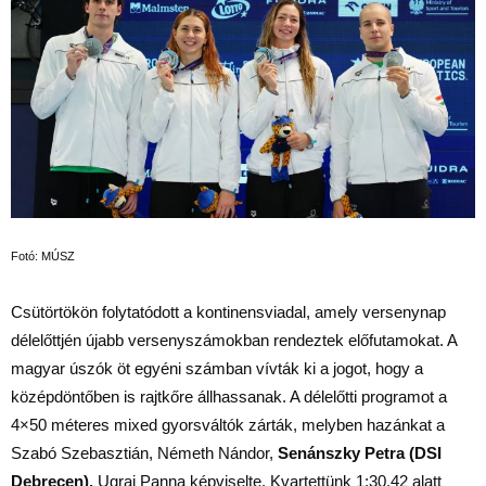
Fotó: MÚSZ
Csütörtökön folytatódott a kontinensviadal, amely versenynap
délelőttjén újabb versenyszámokban rendeztek előfutamokat. A
magyar úszók öt egyéni számban vívták ki a jogot, hogy a
középdöntőben is rajtkőre állhassanak. A délelőtti programot a
4×50 méteres mixed gyorsváltók zárták, melyben hazánkat a
Szabó Szebasztián, Németh Nándor,
Senánszky Petra (DSI
Debrecen),
Ugrai Panna képviselte. Kvartettünk 1:30.42 alatt