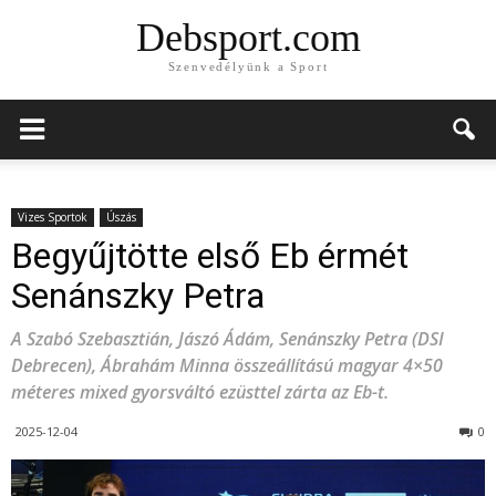
Debsport.com
Szenvedélyünk a Sport
Vizes Sportok
Úszás
Begyűjtötte első Eb érmét
Senánszky Petra
A Szabó Szebasztián, Jászó Ádám, Senánszky Petra (DSI
Debrecen), Ábrahám Minna összeállítású magyar 4×50
méteres mixed gyorsváltó ezüsttel zárta az Eb-t.
2025-12-04
0