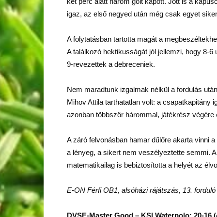
két perc alatt három gólt kapott. Jött is a kap
igaz, az első negyed után még csak egyet sikerül
A folytatásban tartotta magát a megbeszéltekhe
A találkozó hektikusságát jól jellemzi, hogy 8-
9-revezettek a debreceniek.
Nem maradtunk izgalmak nélkül a fordulás után
Mihov Attila tarthatatlan volt: a csapatkapitány 
azonban többször hárommal, játékrész végére e
A záró felvonásban hamar dűlőre akarta vinni a
a lényeg, a sikert nem veszélyeztette semmi. A
matematikailag is bebiztosította a helyét az élv
E-ON Férfi OB1, alsóházi rájátszás, 13. forduló
DVSE-Master Good – KSI Waterpolo: 20-16 (4-