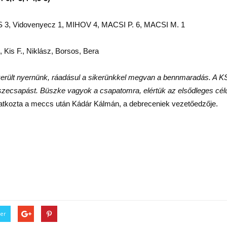
 3, Vidovenyecz 1, MIHOV 4, MACSI P. 6, MACSI M. 1
is F., Niklász, Borsos, Bera
erült nyernünk, ráadásul a sikerünkkel megvan a bennmaradás. A KSI
sszecsapást. Büszke vagyok a csapatomra, elértük az elsődleges célu
latkozta a meccs után Kádár Kálmán, a debreceniek vezetőedzője.
ter