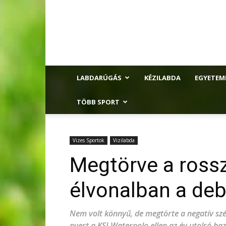
LABDARÚGÁS
KÉZILABDA
EGYETEM
TÖBB SPORT
Vizes Sportok
Vizilabda
Megtörve a rossz
élvonalban a deb
Nem volt könnyű, de megtörte a negatív sz
nyert a KSI Waterpolo ellen az év utolsó h