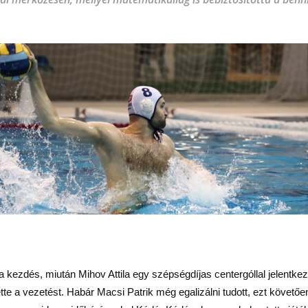
 a kezdés, miután Mihov Attila egy szépségdíjas centergóllal jelentkez
vette a vezetést. Habár Macsi Patrik még egalizálni tudott, ezt követ