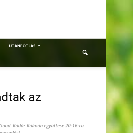
UTÁNPÓTLÁS
adtak az
 Good. Kádár Kálmán együttese 20-16-ra
nmaradást.