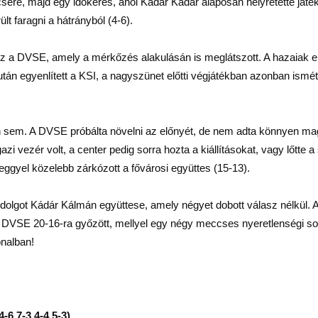
uscsere, majd egy időkérés, ahol Kádár Kádár alaposan helyretette já
t faragni a hátrányból (4-6).
z a DVSE, amely a mérkőzés alakulásán is meglátszott. A hazaiak elő
6 után egyenlített a KSI, a nagyszünet előtti végjátékban azonban ism
 sem. A DVSE próbálta növelni az előnyét, de nem adta könnyen mag
igazi vezér volt, a center pedig sorra hozta a kiállításokat, vagy lőtt
ggyel közelebb zárkózott a fővárosi együttes (15-13).
 dolgot Kádár Kálmán együttese, amely négyet dobott válasz nélkül.
 DVSE 20-16-ra győzött, mellyel egy négy meccses nyeretlenségi soro
onalban!
6,7-3,4-4,5-3)