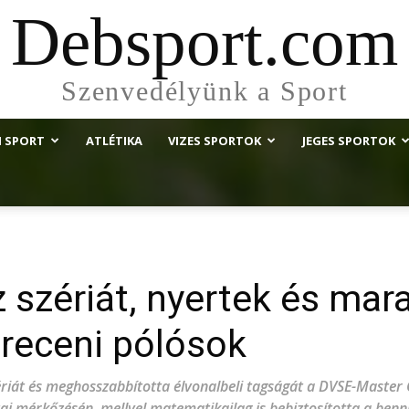
Debsport.com
Szenvedélyünk a Sport
I SPORT
ATLÉTIKA
VIZES SPORTOK
JEGES SPORTOK
 szériát, nyertek és mar
receni pólósok
ériát és meghosszabbította élvonalbeli tagságát a DVSE-Master
azai mérkőzésén, mellyel matematikailag is bebiztosította a ben