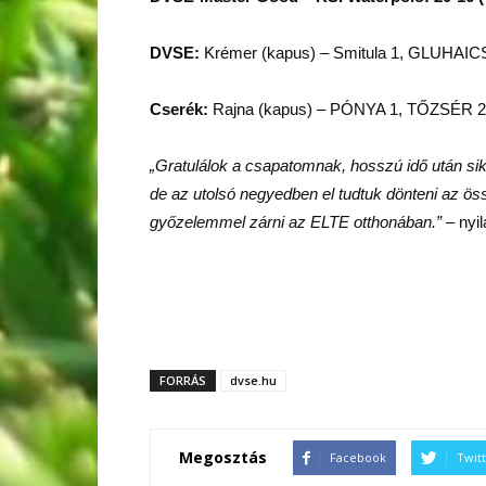
DVSE:
Krémer (kapus) – Smitula 1, GLUHAICS
Cserék:
Rajna (kapus) – PÓNYA 1, TŐZSÉR 2, K
„Gratulálok a csapatomnak, hosszú idő után sik
de az utolsó negyedben el tudtuk dönteni az ö
győzelemmel zárni az ELTE otthonában.”
– nyi
FORRÁS
dvse.hu
Megosztás
Facebook
Twit