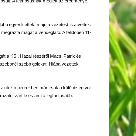
tékosait. A fejmosásnak meglett az eredménye,
bb egyenlítettek, majd a vezetést is átvették.
ét megrázta magát a vendéglátó. A félidőben 11-
át a KSI. Hazai részéről Macsi Patrik és
e a szebbnél szebb gólokat. Hiába vezettek
 Az utolsó percekben már csak a különbség volt
zatot zárt le és ami a legfontosabb: