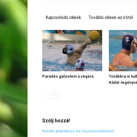
Kapcsolódó cikkek
További cikkek az írótól
Parádés győzelem a végére
Továbbra is hu
Kádár-legénys
Szólj hozzá!
Kérlek jelentkezz be hozzászóláshoz!