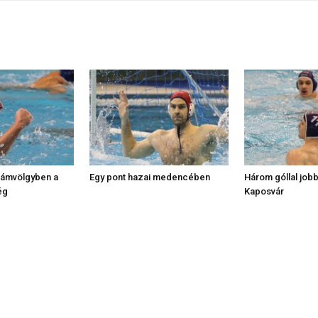
llámvölgyben a
Egy pont hazai medencében
Három góllal jobb
ég
Kaposvár