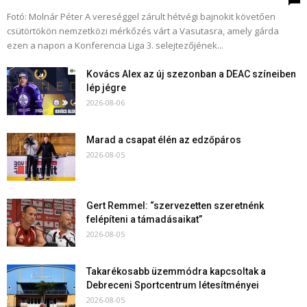
Fotó: Molnár Péter A vereséggel zárult hétvégi bajnokit követően
csütörtökön nemzetközi mérkőzés várt a Vasutasra, amely gárda
ezen a napon a Konferencia Liga 3. selejtezőjének...
Kovács Alex az új szezonban a DEAC színeiben
lép jégre
2026-08-06
Marad a csapat élén az edzőpáros
2026-08-05
Gert Remmel: “szervezetten szeretnénk
felépíteni a támadásaikat”
2026-08-05
Takarékosabb üzemmódra kapcsoltak a
Debreceni Sportcentrum létesítményei
2026-08-05