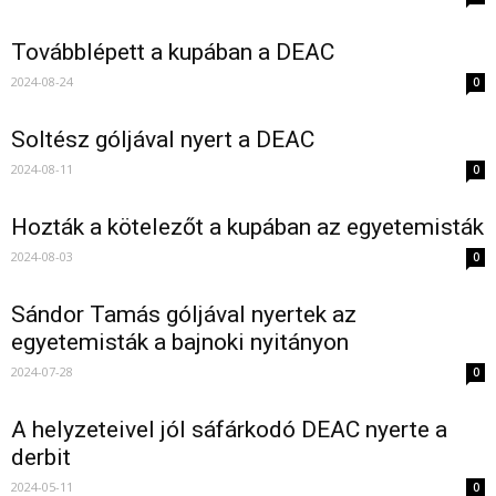
Továbblépett a kupában a DEAC
2024-08-24
0
Soltész góljával nyert a DEAC
2024-08-11
0
Hozták a kötelezőt a kupában az egyetemisták
2024-08-03
0
Sándor Tamás góljával nyertek az
egyetemisták a bajnoki nyitányon
2024-07-28
0
A helyzeteivel jól sáfárkodó DEAC nyerte a
derbit
2024-05-11
0