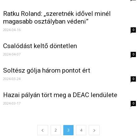
Ratku Roland: „szeretnék idővel minél
magasabb osztályban védeni”
2024-04-16
0
Csalódást keltő döntetlen
2024-04-07
0
Soltész gólja három pontot ért
2024-03-24
0
Hazai pályán tört meg a DEAC lendülete
2024-03-17
0
2
3
4