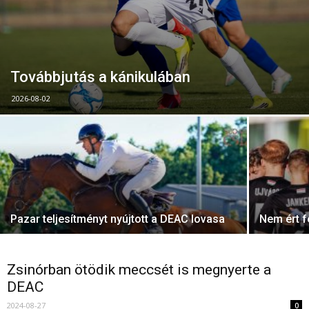
Továbbjutás a kánikulában
2026-08-02
Pazar teljesítményt nyújtott a DEAC lovasa
Nem ért f
Zsinórban ötödik meccsét is megnyerte a
DEAC
2024-08-27
0