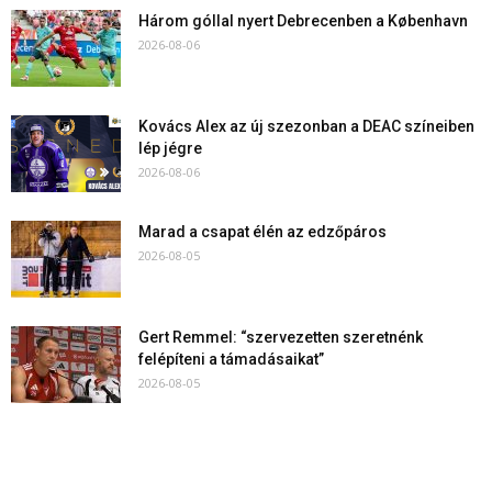
Három góllal nyert Debrecenben a København
2026-08-06
Kovács Alex az új szezonban a DEAC színeiben
lép jégre
2026-08-06
Marad a csapat élén az edzőpáros
2026-08-05
Gert Remmel: “szervezetten szeretnénk
felépíteni a támadásaikat”
2026-08-05