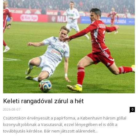
Keleti rangadóval zárul a hét
2026-08-07
0
Csütörtökön érvényesült a papírforma, a København három góllal
bizonyult jobbnak a Vasutasnál, ezzel lényegében el is dőlt a
továbbjutás kérdése. Bár nem játszott alárendelt...