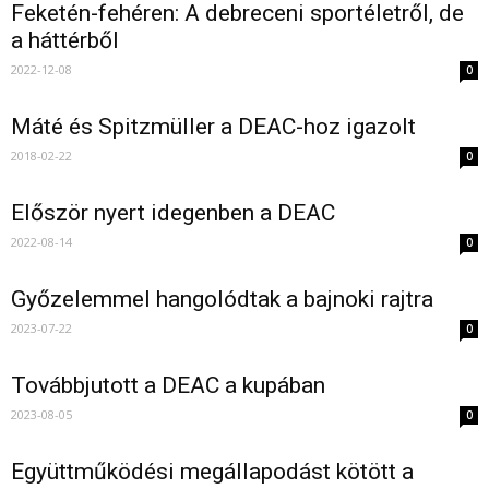
Feketén-fehéren: A debreceni sportéletről, de
a háttérből
2022-12-08
0
Máté és Spitzmüller a DEAC-hoz igazolt
2018-02-22
0
Először nyert idegenben a DEAC
2022-08-14
0
Győzelemmel hangolódtak a bajnoki rajtra
2023-07-22
0
Továbbjutott a DEAC a kupában
2023-08-05
0
Együttműködési megállapodást kötött a