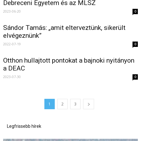
Debreceni Egyetem és az MLSZ
2023-06-20
0
Sándor Tamás: „amit elterveztünk, sikerült
elvégeznünk”
2022-07-19
0
Otthon hullajtott pontokat a bajnoki nyitányon
a DEAC
2023-07-30
0
1
2
3
Legfrissebb hírek