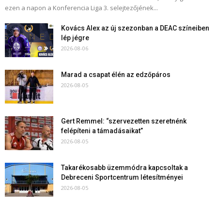
ezen a napon a Konferencia Liga 3. selejtezőjének...
Kovács Alex az új szezonban a DEAC színeiben
lép jégre
2026-08-06
Marad a csapat élén az edzőpáros
2026-08-05
Gert Remmel: “szervezetten szeretnénk
felépíteni a támadásaikat”
2026-08-05
Takarékosabb üzemmódra kapcsoltak a
Debreceni Sportcentrum létesítményei
2026-08-05