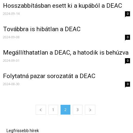
Hosszabbításban esett ki a kupából a DEAC
2024-09-14
0
Továbbra is hibátlan a DEAC
2024-09-08
0
Megállíthatatlan a DEAC, a hatodik is behúzva
2024-09-01
0
Folytatná pazar sorozatát a DEAC
2024-08-30
0
1
2
3
Legfrissebb hírek