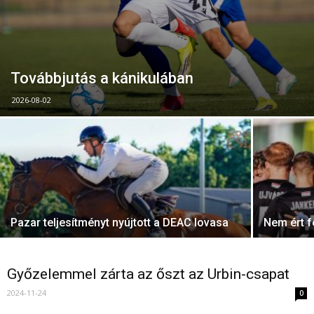
Továbbjutás a kánikulában
2026-08-02
Pazar teljesítményt nyújtott a DEAC lovasa
Nem ért f
Győzelemmel zárta az őszt az Urbin-csapat
2024-11-24
0