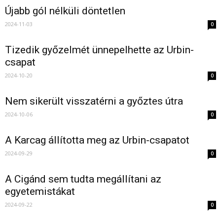
Újabb gól nélküli döntetlen
2024-11-03
0
Tizedik győzelmét ünnepelhette az Urbin-
csapat
2024-10-20
0
Nem sikerült visszatérni a győztes útra
2024-10-06
0
A Karcag állította meg az Urbin-csapatot
2024-09-29
0
A Cigánd sem tudta megállítani az
egyetemistákat
2024-09-22
0