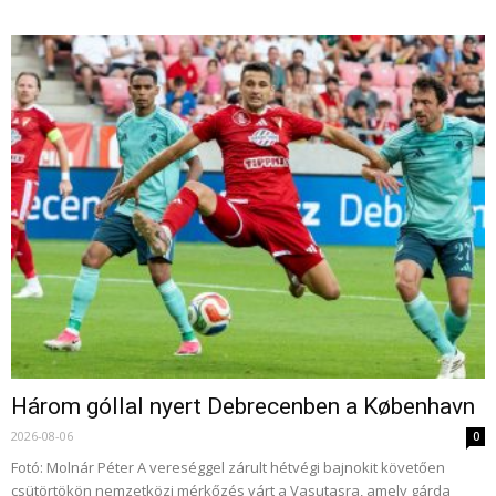
Három góllal nyert Debrecenben a København
2026-08-06
0
Fotó: Molnár Péter A vereséggel zárult hétvégi bajnokit követően
csütörtökön nemzetközi mérkőzés várt a Vasutasra, amely gárda