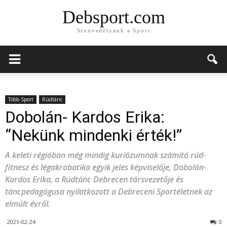
Debsport.com
Szenvedélyünk a Sport
Több Sport
Rúdtánc
Dobolán- Kardos Erika:
“Nekünk mindenki érték!”
A keleti régióban még mindig kuriózumnak számító rúd-
fitnesz és légakrobatika egyik jeles képviselője, Dobolán-
Kardos Erika, a Rúdtánc Debrecen társvezetője és
táncpedagógusa nyilatkozott a Debreceni Sportéletnek az
elmúlt évről.
2021-02-24
0