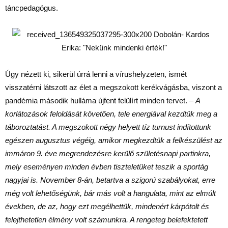
táncpedagógus.
Úgy nézett ki, sikerül úrrá lenni a vírushelyzeten, ismét
visszatérni látszott az élet a megszokott kerékvágásba, viszont a
pandémia második hulláma újfent felülírt minden tervet. –
A
korlátozások feloldását követően, tele energiával kezdtük meg a
táboroztatást. A megszokott négy helyett tíz turnust indítottunk
egészen augusztus végéig, amikor megkezdtük a felkészülést az
immáron 9. éve megrendezésre kerülő születésnapi partinkra,
mely eseményen minden évben tiszteletüket teszik a sportág
nagyjai is. November 8-án, betartva a szigorú szabályokat, erre
még volt lehetőségünk, bár más volt a hangulata, mint az elmúlt
években, de az, hogy ezt megélhettük, mindenért kárpótolt és
felejthetetlen élmény volt számunkra. A rengeteg belefektetett