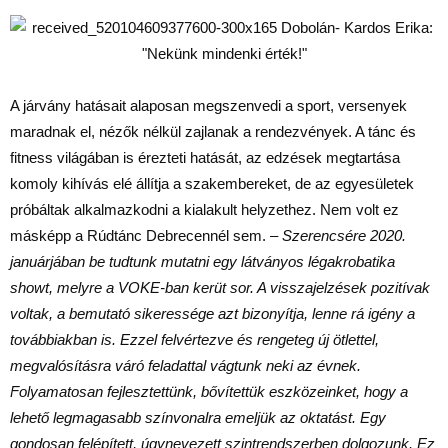
A járvány hatásait alaposan megszenvedi a sport, versenyek
maradnak el, nézők nélkül zajlanak a rendezvények. A tánc és
fitness világában is érezteti hatását, az edzések megtartása
komoly kihívás elé állítja a szakembereket, de az egyesületek
próbáltak alkalmazkodni a kialakult helyzethez. Nem volt ez
másképp a Rúdtánc Debrecennél sem. –
Szerencsére 2020.
januárjában be tudtunk mutatni egy látványos légakrobatika
showt, melyre a VOKE-ban kerüt sor. A visszajelzések pozitívak
voltak, a bemutató sikeressége azt bizonyítja, lenne rá igény a
továbbiakban is. Ezzel felvértezve és rengeteg új ötlettel,
megvalósításra váró feladattal vágtunk neki az évnek.
Folyamatosan fejlesztettünk, bővítettük eszközeinket, hogy a
lehető legmagasabb színvonalra emeljük az oktatást. Egy
gondosan felépített, úgynevezett szintrendszerben dolgozunk. Ez