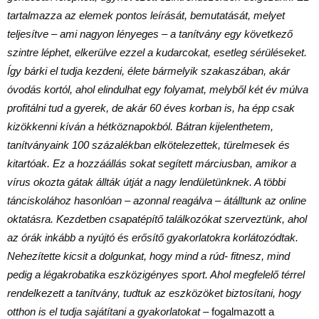
tartalmazza az elemek pontos leírását, bemutatását, melyet
teljesítve – ami nagyon lényeges – a tanítvány egy következő
szintre léphet, elkerülve ezzel a kudarcokat, esetleg sérüléseket.
Így bárki el tudja kezdeni, élete bármelyik szakaszában, akár
óvodás kortól, ahol elindulhat egy folyamat, melyből két év múlva
profitálni tud a gyerek, de akár 60 éves korban is, ha épp csak
kizökkenni kíván a hétköznapokból. Bátran kijelenthetem,
tanítványaink 100 százalékban elkötelezettek, türelmesek és
kitartóak. Ez a hozzáállás sokat segített márciusban, amikor a
vírus okozta gátak állták útját a nagy lendületünknek. A többi
tánciskolához hasonlóan – azonnal reagálva – átálltunk az online
oktatásra. Kezdetben csapatépítő találkozókat szerveztünk, ahol
az órák inkább a nyújtó és erősítő gyakorlatokra korlátozódtak.
Nehezítette kicsit a dolgunkat, hogy mind a rúd- fitnesz, mind
pedig a légakrobatika eszközigényes sport. Ahol megfelelő térrel
rendelkezett a tanítvány, tudtuk az eszközöket biztosítani, hogy
otthon is el tudja sajátítani a gyakorlatokat
– fogalmazott a