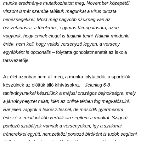
munka eredménye mutatkozhatott meg. November közepétől
viszont ismét szembe találtuk magunkat a vírus okozta
nehézségekkel. Most még nagyobb szükség van az
összetartásra, a türelemre, egymás támogatására, azon
vagyunk, hogy ennek eleget is tudjunk tenni. Nálunk mindenki
érték, nem kell, hogy valaki versenyző legyen, a verseny
egyébként is opcionális
– folytatta gondolatmenetét az iskola
társvezetője.
Az élet azonban nem áll meg, a munka folytatódik, a sportolók
készülnek az előttük álló kihívásokra. –
Jelenleg 6-8
tanítványunkkal készülünk a májusi országos bajnokságra, mely
a járványhelyzet miatt, idén az online térben fog megvalósulni.
Bár jelen vagyok a felkészítésnél, de második gyermekem
érkezése miatt inkább verbálisan segítem a munkát. Szigorú
pontozó szabályok vannak a versenyeken, így a szakmai
trénerekkel együtt, nemzetközi pontozó bíróként is tudok segíteni.