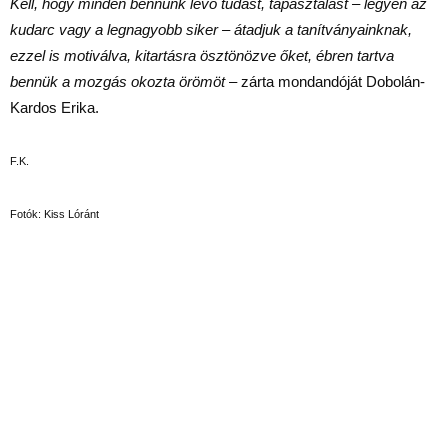
Kell, hogy minden bennünk lévő tudást, tapasztalást – legyen az
kudarc vagy a legnagyobb siker – átadjuk a tanítványainknak,
ezzel is motiválva, kitartásra ösztönözve őket, ébren tartva
bennük a mozgás okozta örömöt
– zárta mondandóját Dobolán-
Kardos Erika.
F.K.
Fotók: Kiss Lóránt