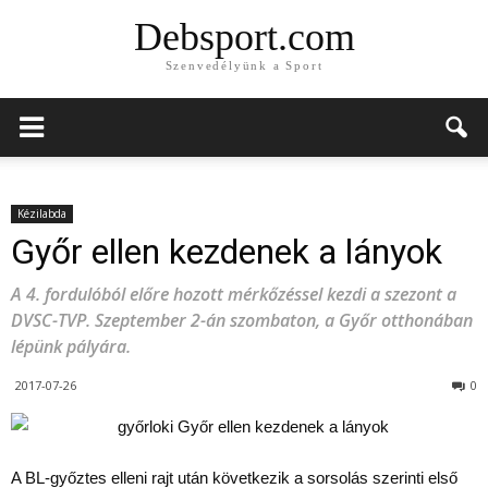
Debsport.com
Szenvedélyünk a Sport
Kézilabda
Győr ellen kezdenek a lányok
A 4. fordulóból előre hozott mérkőzéssel kezdi a szezont a
DVSC-TVP. Szeptember 2-án szombaton, a Győr otthonában
lépünk pályára.
2017-07-26
0
A BL-győztes elleni rajt után következik a sorsolás szerinti első