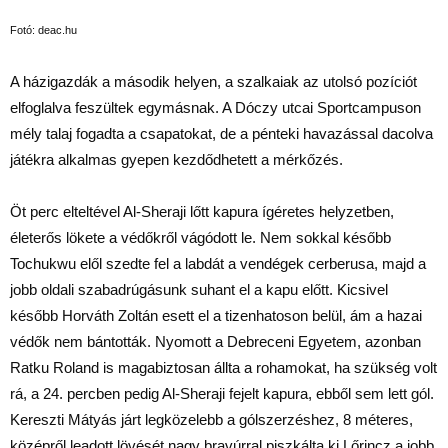
Fotó: deac.hu
A házigazdák a második helyen, a szalkaiak az utolsó pozíciót
elfoglalva feszültek egymásnak. A Dóczy utcai Sportcampuson
mély talaj fogadta a csapatokat, de a pénteki havazással dacolva
játékra alkalmas gyepen kezdődhetett a mérkőzés.
Öt perc elteltével Al-Sheraji lőtt kapura ígéretes helyzetben,
életerős lökete a védőkről vágódott le. Nem sokkal később
Tochukwu elől szedte fel a labdát a vendégek cerberusa, majd a
jobb oldali szabadrúgásunk suhant el a kapu előtt. Kicsivel
később Horváth Zoltán esett el a tizenhatoson belül, ám a hazai
védők nem bántották. Nyomott a Debreceni Egyetem, azonban
Ratku Roland is magabiztosan állta a rohamokat, ha szükség volt
rá, a 24. percben pedig Al-Sheraji fejelt kapura, ebből sem lett gól.
Kereszti Mátyás járt legközelebb a gólszerzéshez, 8 méteres,
középről leadott lövését nagy bravúrral piszkálta ki Lőrincz a jobb