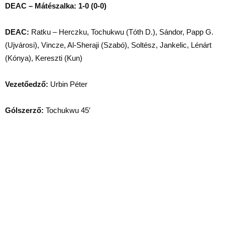
DEAC – Mátészalka: 1-0 (0-0)
DEAC:
Ratku – Herczku, Tochukwu (Tóth D.), Sándor, Papp G.
(Ujvárosi), Vincze, Al-Sheraji (Szabó), Soltész, Jankelic, Lénárt
(Kónya), Kereszti (Kun)
Vezetőedző:
Urbin Péter
Gólszerző:
Tochukwu 45′