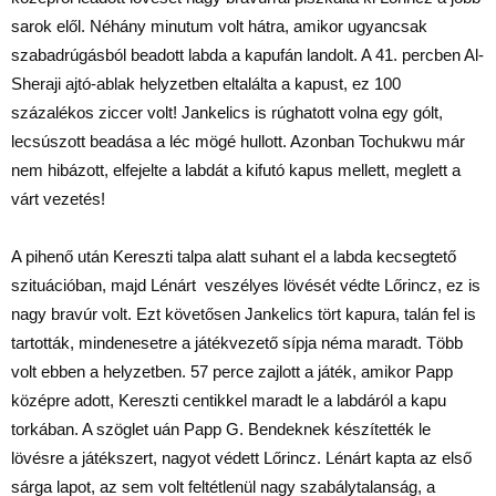
sarok elől. Néhány minutum volt hátra, amikor ugyancsak
szabadrúgásból beadott labda a kapufán landolt. A 41. percben Al-
Sheraji ajtó-ablak helyzetben eltalálta a kapust, ez 100
százalékos ziccer volt! Jankelics is rúghatott volna egy gólt,
lecsúszott beadása a léc mögé hullott. Azonban Tochukwu már
nem hibázott, elfejelte a labdát a kifutó kapus mellett, meglett a
várt vezetés!
A pihenő után Kereszti talpa alatt suhant el a labda kecsegtető
szituációban, majd Lénárt veszélyes lövését védte Lőrincz, ez is
nagy bravúr volt. Ezt követősen Jankelics tört kapura, talán fel is
tartották, mindenesetre a játékvezető sípja néma maradt. Több
volt ebben a helyzetben. 57 perce zajlott a játék, amikor Papp
középre adott, Kereszti centikkel maradt le a labdáról a kapu
torkában. A szöglet uán Papp G. Bendeknek készítették le
lövésre a játékszert, nagyot védett Lőrincz. Lénárt kapta az első
sárga lapot, az sem volt feltétlenül nagy szabálytalanság, a