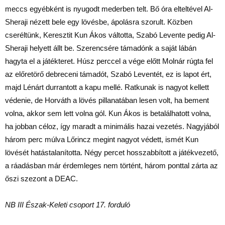
meccs egyébként is nyugodt mederben telt. Bő óra elteltével Al-
Sheraji nézett bele egy lövésbe, ápolásra szorult. Közben
cseréltünk, Keresztit Kun Ákos váltotta, Szabó Levente pedig Al-
Sheraji helyett állt be. Szerencsére támadónk a saját lábán
hagyta el a játékteret. Húsz perccel a vége előtt Molnár rúgta fel
az előretörő debreceni támadót, Szabó Leventét, ez is lapot ért,
majd Lénárt durrantott a kapu mellé. Ratkunak is nagyot kellett
védenie, de Horváth a lövés pillanatában lesen volt, ha bement
volna, akkor sem lett volna gól. Kun Ákos is betalálhatott volna,
ha jobban céloz, így maradt a minimális hazai vezetés. Nagyjából
három perc múlva Lőrincz megint nagyot védett, ismét Kun
lövését hatástalanította. Négy percet hosszabbított a játékvezető,
a ráadásban már érdemleges nem történt, három ponttal zárta az
őszi szezont a DEAC.
NB III Észak-Keleti csoport 17. forduló