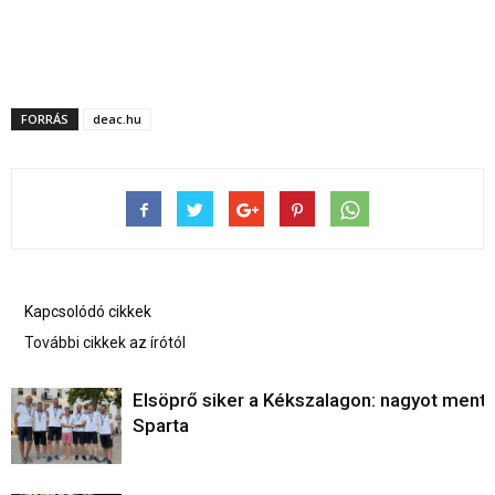
FORRÁS
deac.hu
Kapcsolódó cikkek
További cikkek az írótól
Elsöprő siker a Kékszalagon: nagyot ment 
Sparta