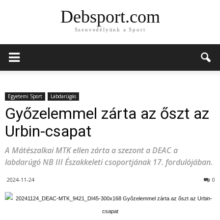
Debsport.com
Szenvedélyünk a Sport
Egyetemi Sport
Labdarúgás
Győzelemmel zárta az őszt az
Urbin-csapat
A Mátészalkai MTK ellen zárta a szezont a DEAC a
labdarúgó NB III Északkeleti csoportjának 17. fordulójában.
2024-11-24
0