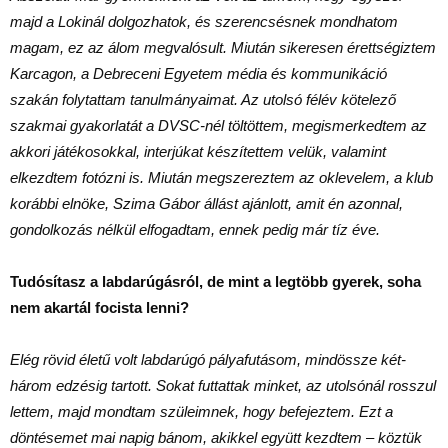
majd a Lokinál dolgozhatok, és szerencsésnek mondhatom
magam, ez az álom megvalósult. Miután sikeresen érettségiztem
Karcagon, a Debreceni Egyetem média és kommunikáció
szakán folytattam tanulmányaimat. Az utolsó félév kötelező
szakmai gyakorlatát a DVSC-nél töltöttem, megismerkedtem az
akkori játékosokkal, interjúkat készítettem velük, valamint
elkezdtem fotózni is. Miután megszereztem az oklevelem, a klub
korábbi elnöke, Szima Gábor állást ajánlott, amit én azonnal,
gondolkozás nélkül elfogadtam, ennek pedig már tíz éve.
Tudósítasz a labdarúgásról, de mint a legtöbb gyerek, soha
nem akartál focista lenni?
Elég rövid életű volt labdarúgó pályafutásom, mindössze két-
három edzésig tartott. Sokat futtattak minket, az utolsónál rosszul
lettem, majd mondtam szüleimnek, hogy befejeztem. Ezt a
döntésemet mai napig bánom, akikkel együtt kezdtem – köztük