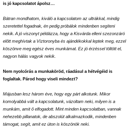
is jó kapcsolatot ápolsz…
Bátran mondhatom, kiváló a kapcsolatom az ultrákkal, mindig
szeretettel fogadnak, én pedig próbálok mindenben segíteni
nekik. A jó viszonyt példázza, hogy a Kisvárda elleni szezonzáró
előtt meghívtak a Víztoronyba és ajándékokkal leptek meg, ezzel
köszönve meg egész éves munkámat. Ez jó érzéssel töltött el,
nagyon hálás vagyok nekik.
Nem nyolcórás a munkaköröd, ráadásul a hétvégéid is
foglaltak. Párod hogy viseli mindezt?
Májusban lesz három éve, hogy egy párt alkotunk. Mikor
komolyabbá vált a kapcsolatunk, vázoltam neki, milyen is a
munkám, amit ő elfogadott. Mint minden kapcsolatban, vannak
nehezebb pillanatok, de abszolút alkalmazkodik, mindenben
támogat, segít, amit ez úton is köszönök neki.