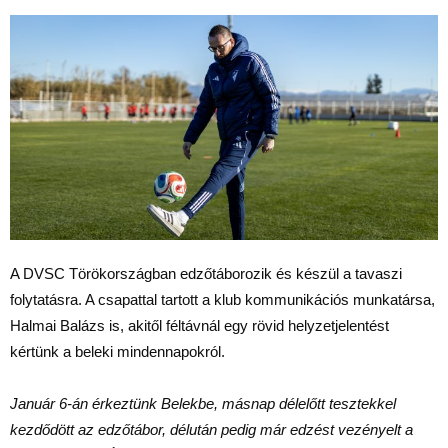
A DVSC Törökországban edzőtáborozik és készül a tavaszi
folytatásra. A csapattal tartott a klub kommunikációs munkatársa,
Halmai Balázs is, akitől féltávnál egy rövid helyzetjelentést
kértünk a beleki mindennapokról.
Január 6-án érkeztünk Belekbe, másnap délelőtt tesztekkel
kezdődött az edzőtábor, délután pedig már edzést vezényelt a