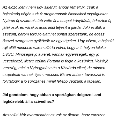
Az előző idény nem úgy sikerült, ahogy reméltük, csak a
bajnokság végén tudtuk megtartanunk élvonalbeli tagságunkat.
Nyáron új szakmai stáb vette át a csapat irányítását, érkeztek új
játékosok és várakozáson felül teljesít a gárda. Jól kezdtük a
szezont, három forduló alatt hét pontot szereztünk, de egész
ősszel szorgosan gyűjtöttük az egységeket. Úgy vélem, a bajnoki
rajt előtt mindenki vakon aláírta volna, hogy a 4. helyen telel a
DVSC. Minőségre jó a keret, vannak egyéniségek, egy jó
vezetőedző, illetve ezúttal Fortuna is fogta a kezünket. Volt fájó
vereség, mint a Nyíregyháza és a Kisvárda elleni, de minden
csapatnak vannak ilyen meccsei. Bízom abban, tavasszal is
folytatódik a jó sorozat és minél feljebb végzünk a tabellán.
Jól gondolom, hogy abban a sportágban dolgozol, ami
legközelebb áll a szívedhez?
Abszolút! Már gyermekként az volt az álmom, hogy egyszer