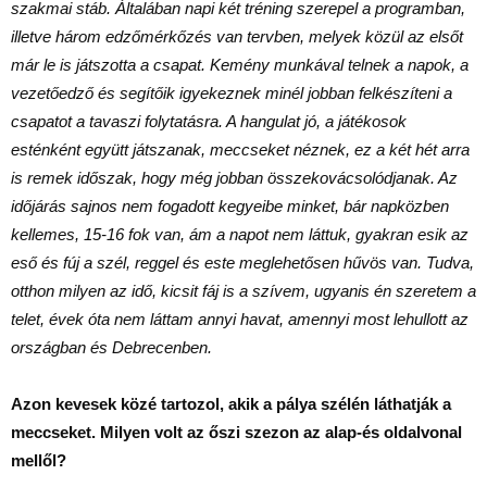
szakmai stáb. Általában napi két tréning szerepel a programban,
illetve három edzőmérkőzés van tervben, melyek közül az elsőt
már le is játszotta a csapat. Kemény munkával telnek a napok, a
vezetőedző és segítőik igyekeznek minél jobban felkészíteni a
csapatot a tavaszi folytatásra. A hangulat jó, a játékosok
esténként együtt játszanak, meccseket néznek, ez a két hét arra
is remek időszak, hogy még jobban összekovácsolódjanak. Az
időjárás sajnos nem fogadott kegyeibe minket, bár napközben
kellemes, 15-16 fok van, ám a napot nem láttuk, gyakran esik az
eső és fúj a szél, reggel és este meglehetősen hűvös van. Tudva,
otthon milyen az idő, kicsit fáj is a szívem, ugyanis én szeretem a
telet, évek óta nem láttam annyi havat, amennyi most lehullott az
országban és Debrecenben.
Azon kevesek közé tartozol, akik a pálya szélén láthatják a
meccseket. Milyen volt az őszi szezon az alap-és oldalvonal
mellől?