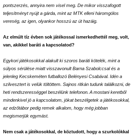
pontszerzés, annyira nem visel meg. De mikor visszafogott
teljesítményt nyújt a gárda, mint az MTK elleni háromgólos
vereség, az igen, olyankor hosszú az út hazáig.
Az elmúlt tíz évben sok játékossal ismerkedhettél meg, volt,
van, akikkel baráti a kapcsolatod?
Egykori játékosokkal alakult ki szoros baráti kötelék, mint a
súlyos sérülése miatt visszavonult Barna Szabolccsal és a
jelenleg Kecskeméten futballozó Belényesi Csabával. Idén a
szilvesztert is velük töltöttem. Sajnos ritkán tudunk találkozni, de
heti rendszerességgel beszélünk telefonon. A mostani keretből
mindenkivel jó a kapcsolatom, jókat beszélgetek a játékosokkal,
az edzőtábor pedig remek alkalom, hogy még jobban
megismerjük egymást.
Nem csak a játékosokkal, de köztudott, hogy a szurkolókkal