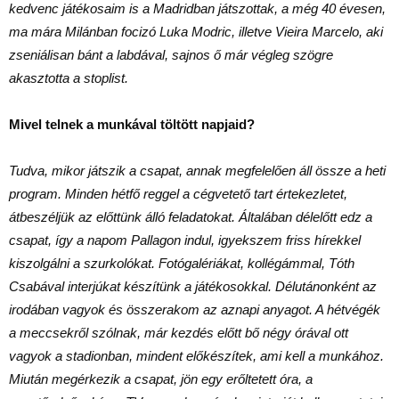
kedvenc játékosaim is a Madridban játszottak, a még 40 évesen,
ma mára Milánban focizó Luka Modric, illetve Vieira Marcelo, aki
zseniálisan bánt a labdával, sajnos ő már végleg szögre
akasztotta a stoplist.
Mivel telnek a munkával töltött napjaid?
Tudva, mikor játszik a csapat, annak megfelelően áll össze a heti
program. Minden hétfő reggel a cégvetető tart értekezletet,
átbeszéljük az előttünk álló feladatokat. Általában délelőtt edz a
csapat, így a napom Pallagon indul, igyekszem friss hírekkel
kiszolgálni a szurkolókat. Fotógalériákat, kollégámmal, Tóth
Csabával interjúkat készítünk a játékosokkal. Délutánonként az
irodában vagyok és összerakom az aznapi anyagot. A hétvégék
a meccsekről szólnak, már kezdés előtt bő négy órával ott
vagyok a stadionban, mindent előkészítek, ami kell a munkához.
Miután megérkezik a csapat, jön egy erőltetett óra, a