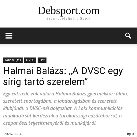
Debsport.com
Szenvedélyünk a Sport
Labdarúgás
DVSC
Hot
Halmai Balázs: „A DVSC egy
sírig tartó szerelem”
Egy évtizede vált valóra Halmai Balázs gyermekkori álma,
szeretett sportágában, a labdarúgásban és szeretett
klubjánál, a DVSC-nél dolgozhat. A Loki kommunikációs
munkatársát kérdeztük a törökországi edzőtáborról, a
csapat őszi teljesítményéről és munkájáról.
2026-01-14
0