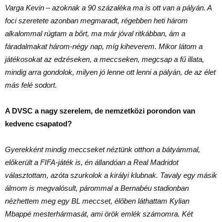
Varga Kevin – azoknak a 90 százaléka ma is ott van a pályán. A
foci szeretete azonban megmaradt, régebben heti három
alkalommal rúgtam a bőrt, ma már jóval ritkábban, ám a
fáradalmakat három-négy nap, míg kiheverem. Mikor látom a
játékosokat az edzéseken, a meccseken, megcsap a fű illata,
mindig arra gondolok, milyen jó lenne ott lenni a pályán, de az élet
más felé sodort.
A DVSC a nagy szerelem, de nemzetközi porondon van
kedvenc csapatod?
Gyerekként mindig meccseket néztünk otthon a bátyámmal,
előkerült a FIFA-játék is, én állandóan a Real Madridot
választottam, azóta szurkolok a királyi klubnak. Tavaly egy másik
álmom is megvalósult, párommal a Bernabéu stadionban
nézhettem meg egy BL meccset, élőben láthattam Kylian
Mbappé mesterhármasát, ami örök emlék számomra. Két