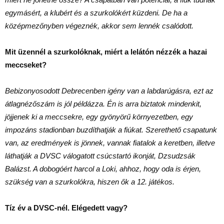
egymásért, a klubért és a szurkolókért küzdeni. De ha a
középmezőnyben végeznék, akkor sem lennék csalódott.
Mit üzennél a szurkolóknak, miért a lelátón nézzék a hazai
meccseket?
Bebizonyosodott Debrecenben igény van a labdarúgásra, ezt az
átlagnézőszám is jól példázza. Én is arra biztatok mindenkit,
jöjjenek ki a meccsekre, egy gyönyörű környezetben, egy
impozáns stadionban buzdíthatják a fiúkat. Szerethető csapatunk
van, az eredmények is jönnek, vannak fiatalok a keretben, illetve
láthatják a DVSC válogatott csúcstartó ikonját, Dzsudzsák
Balázst. A dobogóért harcol a Loki, ahhoz, hogy oda is érjen,
szükség van a szurkolókra, hiszen ők a 12. játékos.
Tíz év a DVSC-nél. Elégedett vagy?