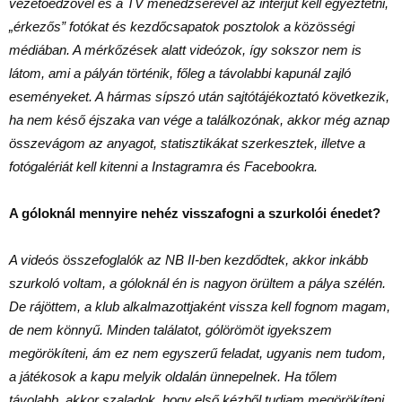
vezetőedzővel és a TV menedzserével az interjút kell egyeztetni,
„érkezős” fotókat és kezdőcsapatok posztolok a közösségi
médiában. A mérkőzések alatt videózok, így sokszor nem is
látom, ami a pályán történik, főleg a távolabbi kapunál zajló
eseményeket. A hármas sípszó után sajtótájékoztató következik,
ha nem késő éjszaka van vége a találkozónak, akkor még aznap
összevágom az anyagot, statisztikákat szerkesztek, illetve a
fotógalériát kell kitenni a Instagramra és Facebookra.
A góloknál mennyire nehéz visszafogni a szurkolói énedet?
A videós összefoglalók az NB II-ben kezdődtek, akkor inkább
szurkoló voltam, a góloknál én is nagyon örültem a pálya szélén.
De rájöttem, a klub alkalmazottjaként vissza kell fognom magam,
de nem könnyű. Minden találatot, gólörömöt igyekszem
megörökíteni, ám ez nem egyszerű feladat, ugyanis nem tudom,
a játékosok a kapu melyik oldalán ünnepelnek. Ha tőlem
távolabb, akkor szaladok, hogy első kézből tudjam megörökíteni