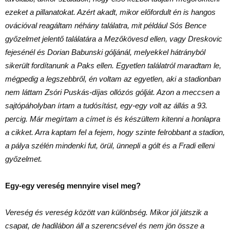
ezeket a pillanatokat. Azért akadt, mikor előfordult én is hangos
ovációval reagáltam néhány találatra, mit például Sós Bence
győzelmet jelentő találatára a Mezőkövesd ellen, vagy Dreskovic
fejesénél és Dorian Babunski góljánál, melyekkel hátrányból
sikerült fordítanunk a Paks ellen. Egyetlen találatról maradtam le,
mégpedig a legszebbről, én voltam az egyetlen, aki a stadionban
nem láttam Zsóri Puskás-díjas ollózós gólját. Azon a meccsen a
sajtópáholyban írtam a tudósítást, egy-egy volt az állás a 93.
percig. Már megírtam a címet is és készültem kitenni a honlapra
a cikket. Arra kaptam fel a fejem, hogy szinte felrobbant a stadion,
a pálya szélén mindenki fut, örül, ünnepli a gólt és a Fradi elleni
győzelmet.
Egy-egy vereség mennyire visel meg?
Vereség és vereség között van különbség. Mikor jól játszik a
csapat, de hadilábon áll a szerencsével és nem jön össze a