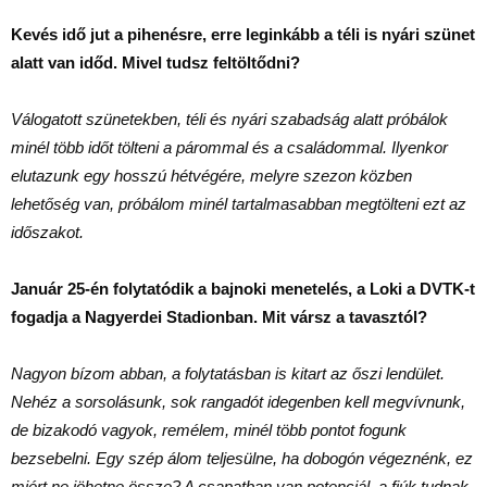
Kevés idő jut a pihenésre, erre leginkább a téli is nyári szünet
alatt van időd. Mivel tudsz feltöltődni?
Válogatott szünetekben, téli és nyári szabadság alatt próbálok
minél több időt tölteni a párommal és a családommal. Ilyenkor
elutazunk egy hosszú hétvégére, melyre szezon közben
lehetőség van, próbálom minél tartalmasabban megtölteni ezt az
időszakot.
Január 25-én folytatódik a bajnoki menetelés, a Loki a DVTK-t
fogadja a Nagyerdei Stadionban. Mit vársz a tavasztól?
Nagyon bízom abban, a folytatásban is kitart az őszi lendület.
Nehéz a sorsolásunk, sok rangadót idegenben kell megvívnunk,
de bizakodó vagyok, remélem, minél több pontot fogunk
bezsebelni. Egy szép álom teljesülne, ha dobogón végeznénk, ez
miért ne jöhetne össze? A csapatban van potenciál, a fiúk tudnak