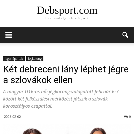
Debsport.com
Szenvedélyünk a Sport
Jeges Sportok
Jégkorong
Két debreceni lány léphet jégre
a szlovákok ellen
A magyar U16-os női jégkorong-válogatott február 6-7.
között két felkészülési mérkőzést játszik a szlovák
korosztályos csapattal.
2026-02-02
0