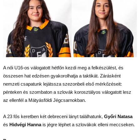
A női U16-os válogatott hétfőn kezdi meg a felkészülést, és
összesen hat edzésen gyakorolhatja a taktikát. Zárásként
nemzeti csapatunk lejátssza szezonbeli első mérkőzéseit:
pénteken és szombaton a szlovák korosztályos válogatott lesz
az ellenfél a Mátyásföldi Jégcsarnokban.
A 23 fős keretben két debreceni lányt találhatunk,
Győri Natasa
és
Hidvégi Hanna
is jégre léphet a szlovákok elleni meccseken.