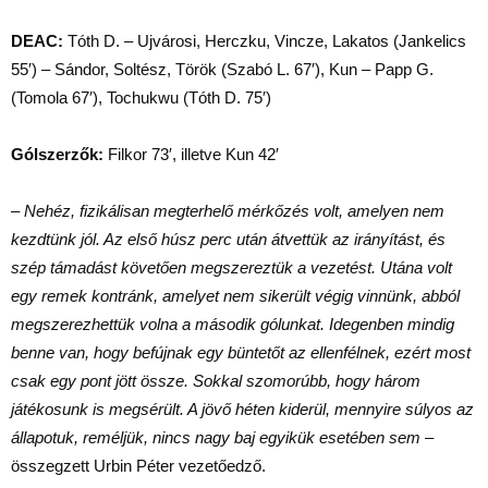
DEAC:
Tóth D. – Ujvárosi, Herczku, Vincze, Lakatos (Jankelics
55′) – Sándor, Soltész, Török (Szabó L. 67′), Kun – Papp G.
(Tomola 67′), Tochukwu (Tóth D. 75′)
Gólszerzők:
Filkor 73′, illetve Kun 42′
– Nehéz, fizikálisan megterhelő mérkőzés volt, amelyen nem
kezdtünk jól. Az első húsz perc után átvettük az irányítást, és
szép támadást követően megszereztük a vezetést. Utána volt
egy remek kontránk, amelyet nem sikerült végig vinnünk, abból
megszerezhettük volna a második gólunkat. Idegenben mindig
benne van, hogy befújnak egy büntetőt az ellenfélnek, ezért most
csak egy pont jött össze. Sokkal szomorúbb, hogy három
játékosunk is megsérült. A jövő héten kiderül, mennyire súlyos az
állapotuk, reméljük, nincs nagy baj egyikük esetében sem
–
összegzett Urbin Péter vezetőedző.