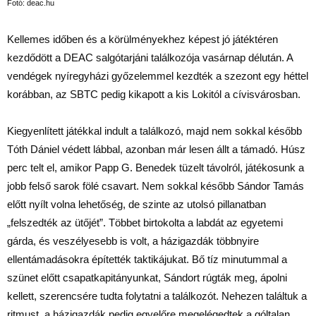
Fotó: deac.hu
Kellemes időben és a körülményekhez képest jó játéktéren
kezdődött a DEAC salgótarjáni találkozója vasárnap délután. A
vendégek nyíregyházi győzelemmel kezdték a szezont egy héttel
korábban, az SBTC pedig kikapott a kis Lokitól a cívisvárosban.
Kiegyenlített játékkal indult a találkozó, majd nem sokkal később
Tóth Dániel védett lábbal, azonban már lesen állt a támadó. Húsz
perc telt el, amikor Papp G. Benedek tüzelt távolról, játékosunk a
jobb felső sarok fölé csavart. Nem sokkal később Sándor Tamás
előtt nyílt volna lehetőség, de szinte az utolsó pillanatban
„felszedték az ütőjét”. Többet birtokolta a labdát az egyetemi
gárda, és veszélyesebb is volt, a házigazdák többnyire
ellentámadásokra építették taktikájukat. Bő tíz minutummal a
szünet előtt csapatkapitányunkat, Sándort rúgták meg, ápolni
kellett, szerencsére tudta folytatni a találkozót. Nehezen találtuk a
ritmust, a házigazdák pedig egyelőre megelégedtek a góltalan