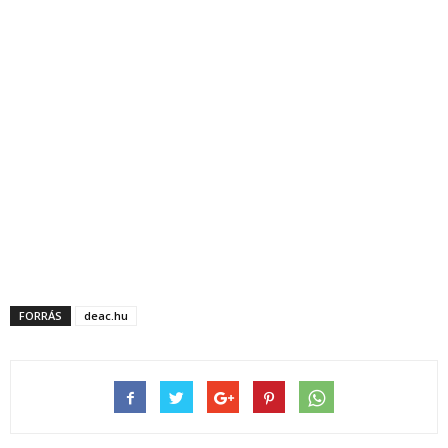
FORRÁS
deac.hu