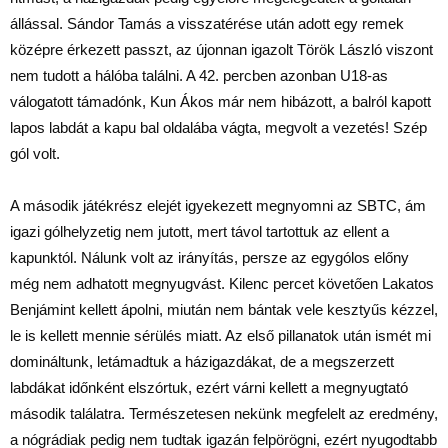
állással. Sándor Tamás a visszatérése után adott egy remek
középre érkezett passzt, az újonnan igazolt Török László viszont
nem tudott a hálóba találni. A 42. percben azonban U18-as
válogatott támadónk, Kun Ákos már nem hibázott, a balról kapott
lapos labdát a kapu bal oldalába vágta, megvolt a vezetés! Szép
gól volt.
A második játékrész elejét igyekezett megnyomni az SBTC, ám
igazi gólhelyzetig nem jutott, mert távol tartottuk az ellent a
kapunktól. Nálunk volt az irányítás, persze az egygólos előny
még nem adhatott megnyugvást. Kilenc percet követően Lakatos
Benjámint kellett ápolni, miután nem bántak vele kesztyűs kézzel,
le is kellett mennie sérülés miatt. Az első pillanatok után ismét mi
domináltunk, letámadtuk a házigazdákat, de a megszerzett
labdákat időnként elszórtuk, ezért várni kellett a megnyugtató
második találatra. Természetesen nekünk megfelelt az eredmény,
a nógrádiak pedig nem tudtak igazán felpörögni, ezért nyugodtabb