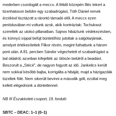
mederben csordogált a meccs. A félidő közepén Illés tekert a
tizenhatoson belülre egy szabadrúgást, Tóth Dániel remek
érzékkel tisztázott a rárontó támadó elől. A meccs ezen
periódusában mi voltunk azok, akik kontráztak: Tochukwut
szerelték az utolsó pillanatban. Sajnos hibáztunk védekezésben,
és könnyű síppal befújt büntetőhöz jutottak a salgótarjániak,
amelyet értékesítettek Filkor révén, megint futhattunk a három
pont után. A 81. percben Sándor végezhetett el szabadrúgást a
bal oldalról, azonban kifejelték az ötösön belülről a beadást.
Beszorult a „Stécé”, de nagyon fogyott az idő. Jankelics került
nem sokkal később bajba, korrigálta a hibáját, majd a házigazdák
tüzeltek fölé. Nem sikerült bevinni a második gólt, ezúttal meg
kellett elégednünk a döntetlennel.
NB III Északkeleti csoport, 19. forduló
SBTC – DEAC: 1–1 (0–1)