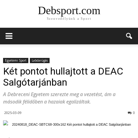
Debsport.com
Szenvedélyünk a Sport
Egyetemi Sport
Labdarúgás
Két pontot hullajtott a DEAC
Salgótarjánban
A Debreceni Egyetem szerezte meg a vezetést, ám a
második félidőben a hazaiak egalizáltak.
2025-03-09
0