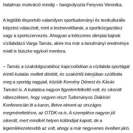
hatalmas motiváció mindig
– hangsúlyozta Fenyves Veronika.
A legtöbb élsportoló valamilyen sporttudományi és testkulturális
képzést választott, mint a testnevelőtanár, a sportközgazdász
vagy a sportszervezés. Ahogyan a kétszeres olimpiai bajnok
vízilabdázó Varga Tamás, akire ma már a tanulmányi eredménye
miatt is büszke egykori mentora.
–
Tamás a szakdolgozatához kapcsolódóan a vízilabda sportágat
érintő kutatás mellett döntött, és szakértői interjúban szólította
meg a sportág nagyjait, köztük Kemény Dénest és Kásás
Tamást is. A kutatása nagyon figyelemfelkeltő volt, és sikerült
rábeszélnem, hogy vegyen részt Tudományos Diákköri
Konferencián itt a karon, illetve elment az országos
megmérettetésre, az OTDK-ra is. A szereplése nagyon jól
sikerült, mert mindkét helyen különdíjat kapott, de a
legemlékezetesebb az volt, ahogy a már negyvenes éveiben járó,