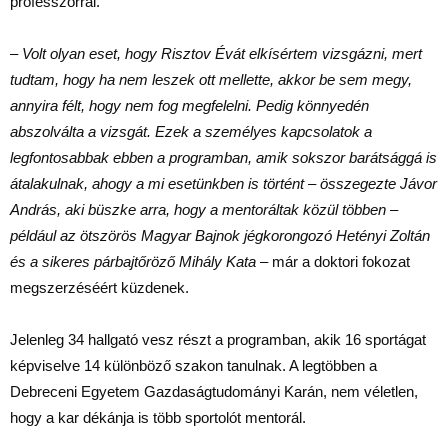
professzorral.
– Volt olyan eset, hogy Risztov Évát elkísértem vizsgázni, mert
tudtam, hogy ha nem leszek ott mellette, akkor be sem megy,
annyira félt, hogy nem fog megfelelni. Pedig könnyedén
abszolválta a vizsgát. Ezek a személyes kapcsolatok a
legfontosabbak ebben a programban, amik sokszor barátsággá is
átalakulnak, ahogy a mi esetünkben is történt – összegezte Jávor
András, aki büszke arra, hogy a mentoráltak közül többen –
például az ötszörös Magyar Bajnok jégkorongozó Hetényi Zoltán
és a sikeres párbajtőröző Mihály Kata
– már a doktori fokozat
megszerzéséért küzdenek.
Jelenleg 34 hallgató vesz részt a programban, akik 16 sportágat
képviselve 14 különböző szakon tanulnak. A legtöbben a
Debreceni Egyetem Gazdaságtudományi Karán, nem véletlen,
hogy a kar dékánja is több sportolót mentorál.