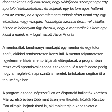
docenseket és adjunktusokat, hogy vállaljanak szerepet egy-egy
sportoló felkészítésében, és adjanak egy biztonságos hátteret
arra az esetre, ha a sport miatt nem tudnak részt venni egy-egy
előadáson vagy vizsgán. Többségük azonnal örömmel vállalta,
hiszen mindannyian úgy éreztük, hogy a mentoráltak sikere egy
kicsit a miénk is
– fogalmazott Jávor András.
A mentoráltak tanulmányi munkáját egy mentor és egy tutor
segíti, akikkel rendszeresen konzultál. A mentor folyamatosan
figyelemmel kíséri mentoráltjának előrejutását, a programban
részt vevő sportolóval azonos szakon tanuló tutor feladata pedig
hogy a megfelelő, napi szintű ismeretek birtokában segítse őt a
tanulmányaiban.
A program azonnal népszerű lett az élsportoló hallgatók körében.
Már az első évben több mint tízen jelentkeztek, köztük Risztov
Éva olimpiai bajnok úszó is, aki máig tartja a kapcsolatot a