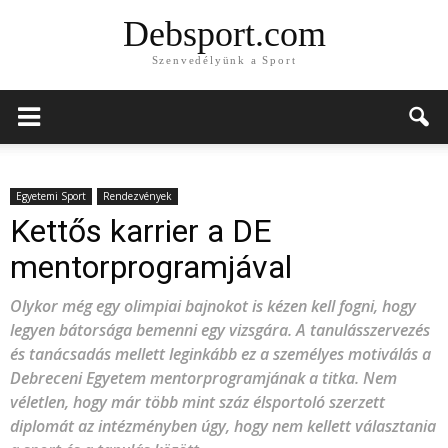
Debsport.com
Szenvedélyünk a Sport
Egyetemi Sport
Rendezvények
Kettős karrier a DE
mentorprogramjával
Olykor még egy olimpiai bajnokot is kézen kell fogni, hogy
legyen bátorsága bemenni egy vizsgára. A tanulásszervezés
és tanácsadás mellett leginkább ez a személyes motiválás a
Debreceni Egyetem mentorprogramjának a titka. Nem
véletlen, hogy már több mint száz élsportoló szerzett
diplomát az intézményben úgy, hogy nem kellett választania