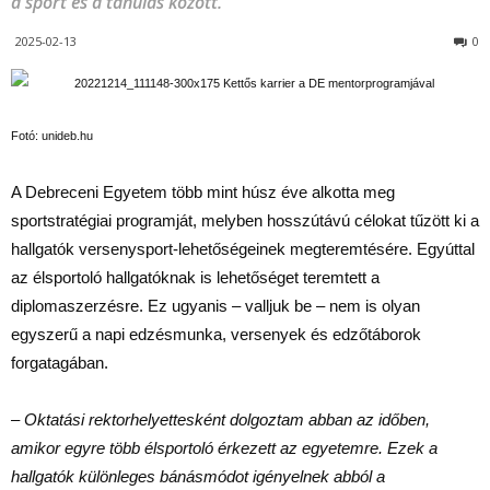
a sport és a tanulás között.
2025-02-13
0
Fotó: unideb.hu
A Debreceni Egyetem több mint húsz éve alkotta meg
sportstratégiai programját, melyben hosszútávú célokat tűzött ki a
hallgatók versenysport-lehetőségeinek megteremtésére. Egyúttal
az élsportoló hallgatóknak is lehetőséget teremtett a
diplomaszerzésre. Ez ugyanis – valljuk be – nem is olyan
egyszerű a napi edzésmunka, versenyek és edzőtáborok
forgatagában.
– Oktatási rektorhelyettesként dolgoztam abban az időben,
amikor egyre több élsportoló érkezett az egyetemre. Ezek a
hallgatók különleges bánásmódot igényelnek abból a