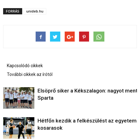
FORRÁS
unideb.hu
Kapcsolódó cikkek
További cikkek az írótól
Elsöprő siker a Kékszalagon: nagyot ment 
Sparta
Hétfőn kezdik a felkészülést az egyetemi
kosarasok