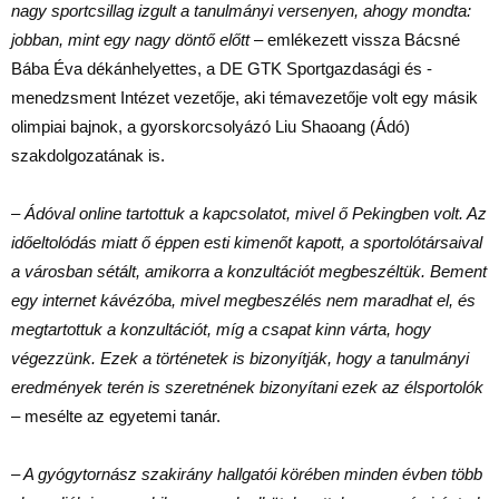
nagy sportcsillag izgult a tanulmányi versenyen, ahogy mondta:
jobban, mint egy nagy döntő előtt
– emlékezett vissza Bácsné
Bába Éva dékánhelyettes, a DE GTK Sportgazdasági és -
menedzsment Intézet vezetője, aki témavezetője volt egy másik
olimpiai bajnok, a gyorskorcsolyázó Liu Shaoang (Ádó)
szakdolgozatának is.
– Ádóval online tartottuk a kapcsolatot, mivel ő Pekingben volt. Az
időeltolódás miatt ő éppen esti kimenőt kapott, a sportolótársaival
a városban sétált, amikorra a konzultációt megbeszéltük. Bement
egy internet kávézóba, mivel megbeszélés nem maradhat el, és
megtartottuk a konzultációt, míg a csapat kinn várta, hogy
végezzünk. Ezek a történetek is bizonyítják, hogy a tanulmányi
eredmények terén is szeretnének bizonyítani ezek az élsportolók
– mesélte az egyetemi tanár.
–
A gyógytornász szakirány hallgatói körében minden évben több