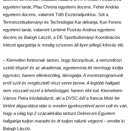
egyetemi tanár, Pfau Christa egyetemi docens, Fehér András
egyetemi docens, valamint Tóth Eszteradjunktus. Sőt a
Természettudományi és Technológiai Kar dékánja, Kun Ferenc
egyetemi tanár, valamint Lenténé Puskás Andrea egyetemi
docens és
Balogh László
, a DE Sporttudományi Koordinációs
Intézet igazgatója is mindig szívesen áll ilyen jellegű kihívás elé.
– Kiemelten fontosnak tartom, hogy bizonyítsuk, a nemzetközi
szintű élsport és az akadémiai, egyetemista lét nemhogy kioltja
egymást, hanem ellenkezőleg, támogatja. A mentorprogramunk
erről szól és megtisztelő részt venni benne. A legtöbb hallgató
nem visszaél ezzel a lehetőséggel, hanem élni tud. Kiemelném
Vámos Petra kézilabdázót, aki a DVSC-ből a francia Metz-be
történt átigazolása után is minden igyekezetével azon volt és van,
hogy a világ top 2 százalékába tartozó Debreceni Egyetem
hallgatója tudjon maradni és itt tudjon nálunk végezni
– emelte ki
Balogh László.