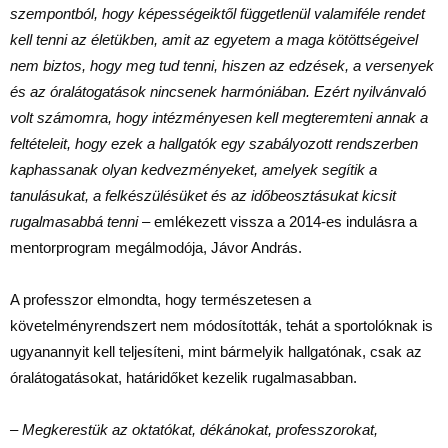
szempontból, hogy képességeiktől függetlenül valamiféle rendet
kell tenni az életükben, amit az egyetem a maga kötöttségeivel
nem biztos, hogy meg tud tenni, hiszen az edzések, a versenyek
és az óralátogatások nincsenek harmóniában. Ezért nyilvánvaló
volt számomra, hogy intézményesen kell megteremteni annak a
feltételeit, hogy ezek a hallgatók egy szabályozott rendszerben
kaphassanak olyan kedvezményeket, amelyek segítik a
tanulásukat, a felkészülésüket és az időbeosztásukat kicsit
rugalmasabbá tenni
– emlékezett vissza a 2014-es indulásra a
mentorprogram megálmodója, Jávor András.
A professzor elmondta, hogy természetesen a
követelményrendszert nem módosították, tehát a sportolóknak is
ugyanannyit kell teljesíteni, mint bármelyik hallgatónak, csak az
óralátogatásokat, határidőket kezelik rugalmasabban.
– Megkerestük az oktatókat, dékánokat, professzorokat,