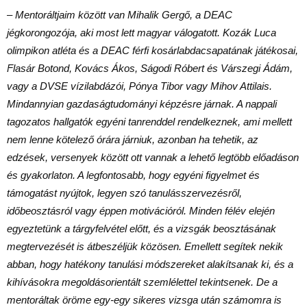
– Mentoráltjaim között van Mihalik Gergő, a DEAC
jégkorongozója, aki most lett magyar válogatott. Kozák Luca
olimpikon atléta és a DEAC férfi kosárlabdacsapatának játékosai,
Flasár Botond, Kovács Ákos, Ságodi Róbert és Várszegi Ádám,
vagy a DVSE vízilabdázói, Pónya Tibor vagy Mihov Attilais.
Mindannyian gazdaságtudományi képzésre járnak. A nappali
tagozatos hallgatók egyéni tanrenddel rendelkeznek, ami mellett
nem lenne kötelező órára járniuk, azonban ha tehetik, az
edzések, versenyek között ott vannak a lehető legtöbb előadáson
és gyakorlaton. A legfontosabb, hogy egyéni figyelmet és
támogatást nyújtok, legyen szó tanulásszervezésről,
időbeosztásról vagy éppen motivációról. Minden félév elején
egyeztetünk a tárgyfelvétel előtt, és a vizsgák beosztásának
megtervezését is átbeszéljük közösen. Emellett segítek nekik
abban, hogy hatékony tanulási módszereket alakítsanak ki, és a
kihívásokra megoldásorientált szemlélettel tekintsenek. De a
mentoráltak öröme egy-egy sikeres vizsga után számomra is