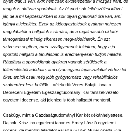
olyan diák is van, akik nemcsak elkötelezettek a mozgás iránt, de
maguk is aktívan sportolnak. Az élsport sok felkészülési idővel
jár, de a mi képzésünkben is sok olyan gyakorlati óra van, ami
igényli a jelenlétet. Ezek az időegyeztetések gyakran nehezen
megoldhatók a hallgatók számára, de a rugalmasabb oktatói
támogatással mindig sikeresen megvalósíthatók. Én ezt
szívesen segítem, mert szívügyemnek tekintem, hogy a jó
sportoló hallgató a tanulásban is eredményesen tudjon haladni.
Ráadásul a sportolóknak gyakran vannak sérüléseik a
túlterhelésből adódóan, ami olyan egyéni tapasztalattal vértezi fel
őket, amitől csak még jobb gyógytornász vagy rehabilitációs
szakember lesz belőlük
– vélekedik Veres-Balajti Ilona, a
Debreceni Egyetem Egészségtudományi Kar tanszékvezető
egyetemi docense, aki jelenleg is több hallgatót mentorál.
Csakúgy, mint a Gazdaságtudományi Kar két dékánhelyettese,
Dajnoki Krisztina egyetemi tanár és Erdey László egyetemi
docens, de mentori feladatot vállalt a GTK-n Müller Anetta Éva