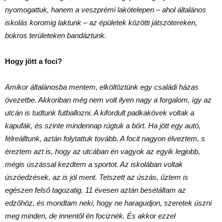
nyomogattuk, hanem a veszprémi lakótelepen – ahol általános
iskolás koromig laktunk – az épületek közötti játszótereken,
bokros területeken bandáztunk.
Hogy jött a foci?
Amikor általánosba mentem, elköltöztünk egy családi házas
övezetbe. Akkoriban még nem volt ilyen nagy a forgalom, így az
utcán is tudtunk futballozni. A kifordult padkakövek voltak a
kapufák, és szinte mindennap rúgtuk a bőrt. Ha jött egy autó,
félreálltunk, aztán folytattuk tovább. A focit nagyon élveztem, s
éreztem azt is, hogy az utcában én vagyok az egyik legjobb,
mégis úszással kezdtem a sportot. Az iskolában voltak
úszóedzések, az is jól ment. Tetszett az úszás, űztem is
egészen felső tagozatig. 11 évesen aztán besétáltam az
edzőhöz, és mondtam neki, hogy ne haragudjon, szeretek úszni
meg minden, de innentől én fociznék. És akkor ezzel