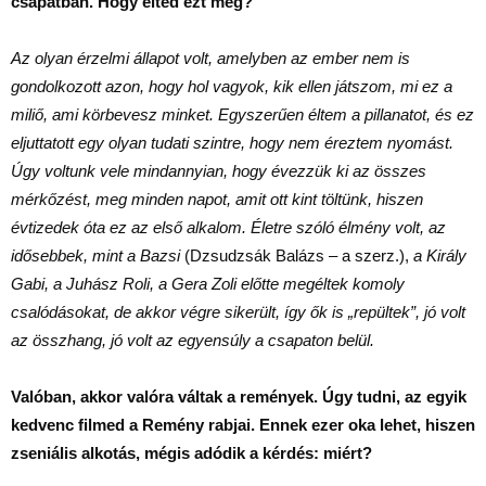
csapatban. Hogy élted ezt meg?
Az olyan érzelmi állapot volt, amelyben az ember nem is
gondolkozott azon, hogy hol vagyok, kik ellen játszom, mi ez a
miliő, ami körbevesz minket. Egyszerűen éltem a pillanatot, és ez
eljuttatott egy olyan tudati szintre, hogy nem éreztem nyomást.
Úgy voltunk vele mindannyian, hogy évezzük ki az összes
mérkőzést, meg minden napot, amit ott kint töltünk, hiszen
évtizedek óta ez az első alkalom. Életre szóló élmény volt, az
idősebbek, mint a Bazsi
(Dzsudzsák Balázs – a szerz.),
a Király
Gabi, a Juhász Roli, a Gera Zoli előtte megéltek komoly
csalódásokat, de akkor végre sikerült, így ők is „repültek”, jó volt
az összhang, jó volt az egyensúly a csapaton belül.
Valóban, akkor valóra váltak a remények. Úgy tudni, az egyik
kedvenc filmed a Remény rabjai. Ennek ezer oka lehet, hiszen
zseniális alkotás, mégis adódik a kérdés: miért?