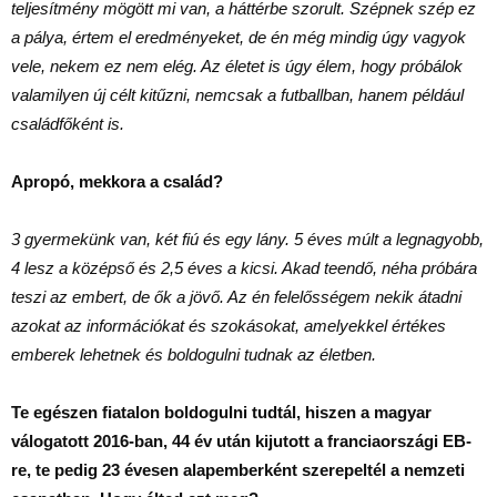
teljesítmény mögött mi van, a háttérbe szorult. Szépnek szép ez
a pálya, értem el eredményeket, de én még mindig úgy vagyok
vele, nekem ez nem elég. Az életet is úgy élem, hogy próbálok
valamilyen új célt kitűzni, nemcsak a futballban, hanem például
családfőként is.
Apropó, mekkora a család?
3 gyermekünk van, két fiú és egy lány. 5 éves múlt a legnagyobb,
4 lesz a középső és 2,5 éves a kicsi. Akad teendő, néha próbára
teszi az embert, de ők a jövő. Az én felelősségem nekik átadni
azokat az információkat és szokásokat, amelyekkel értékes
emberek lehetnek és boldogulni tudnak az életben.
Te egészen fiatalon boldogulni tudtál, hiszen a magyar
válogatott 2016-ban, 44 év után kijutott a franciaországi EB-
re, te pedig 23 évesen alapemberként szerepeltél a nemzeti