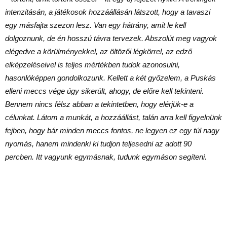
intenzitásán, a játékosok hozzáállásán látszott, hogy a tavaszi
egy másfajta szezon lesz. Van egy hátrány, amit le kell
dolgoznunk, de én hosszú távra tervezek. Abszolút meg vagyok
elégedve a körülményekkel, az öltözői légkörrel, az edző
elképzeléseivel is teljes mértékben tudok azonosulni,
hasonlóképpen gondolkozunk. Kellett a két győzelem, a Puskás
elleni meccs vége úgy sikerült, ahogy, de előre kell tekinteni.
Bennem nincs félsz abban a tekintetben, hogy elérjük-e a
célunkat. Látom a munkát, a hozzáállást, talán arra kell figyelnünk
fejben, hogy bár minden meccs fontos, ne legyen ez egy túl nagy
nyomás, hanem mindenki ki tudjon teljesedni az adott 90
percben. Itt vagyunk egymásnak, tudunk egymáson segíteni.