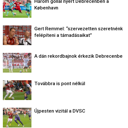
Három góllal nyert Debrecenben a
København
Gert Remmel: “szervezetten szeretnénk
felépíteni a támadásaikat”
A dán rekordbajnok érkezik Debrecenbe
Továbbra is pont nélkül
Újpesten vizitál a DVSC