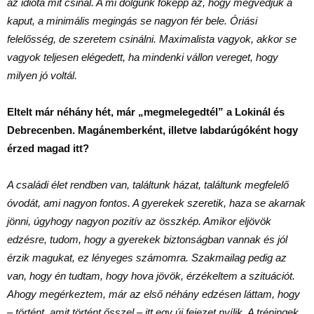
az idióta mit csinál. A mi dolgunk főképp az, hogy megvédjük a
kaput, a minimális megingás se nagyon fér bele. Óriási
felelősség, de szeretem csinálni. Maximalista vagyok, akkor se
vagyok teljesen elégedett, ha mindenki vállon vereget, hogy
milyen jó voltál.
Eltelt már néhány hét, már „megmelegedtél” a Lokinál és
Debrecenben. Magánemberként, illetve labdarúgóként hogy
érzed magad itt?
A családi élet rendben van, találtunk házat, találtunk megfelelő
óvodát, ami nagyon fontos. A gyerekek szeretik, haza se akarnak
jönni, úgyhogy nagyon pozitív az összkép. Amikor eljövök
edzésre, tudom, hogy a gyerekek biztonságban vannak és jól
érzik magukat, ez lényeges számomra. Szakmailag pedig az
van, hogy én tudtam, hogy hova jövök, érzékeltem a szituációt.
Ahogy megérkeztem, már az első néhány edzésen láttam, hogy
– történt, amit történt ősszel – itt egy új fejezet nyílik. A tréningek