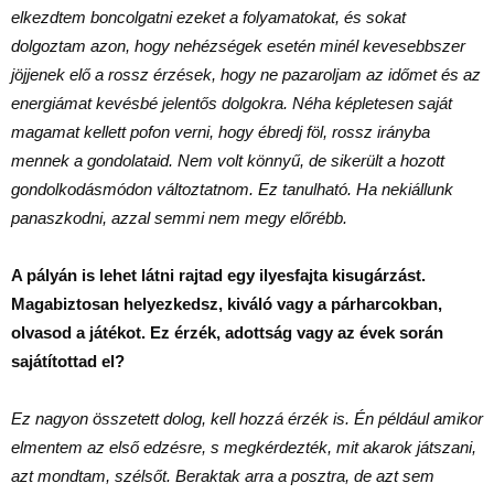
elkezdtem boncolgatni ezeket a folyamatokat, és sokat
dolgoztam azon, hogy nehézségek esetén minél kevesebbszer
jöjjenek elő a rossz érzések, hogy ne pazaroljam az időmet és az
energiámat kevésbé jelentős dolgokra. Néha képletesen saját
magamat kellett pofon verni, hogy ébredj föl, rossz irányba
mennek a gondolataid. Nem volt könnyű, de sikerült a hozott
gondolkodásmódon változtatnom. Ez tanulható. Ha nekiállunk
panaszkodni, azzal semmi nem megy előrébb.
A pályán is lehet látni rajtad egy ilyesfajta kisugárzást.
Magabiztosan helyezkedsz, kiváló vagy a párharcokban,
olvasod a játékot. Ez érzék, adottság vagy az évek során
sajátítottad el?
Ez nagyon összetett dolog, kell hozzá érzék is. Én például amikor
elmentem az első edzésre, s megkérdezték, mit akarok játszani,
azt mondtam, szélsőt. Beraktak arra a posztra, de azt sem