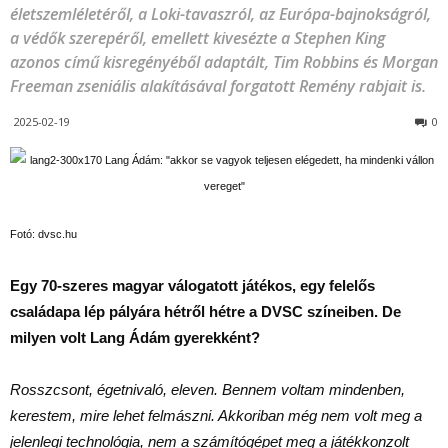
életszemléletéről, a Loki-tavaszról, az Európa-bajnokságról,
a védők szerepéről, emellett kivesézte a Stephen King
azonos című kisregényéből adaptált, Tim Robbins és Morgan
Freeman zseniális alakításával forgatott Remény rabjait is.
2025-02-19
0
Fotó: dvsc.hu
Egy 70-szeres magyar válogatott játékos, egy felelős
családapa lép pályára hétről hétre a DVSC színeiben. De
milyen volt Lang Ádám gyerekként?
Rosszcsont, égetnivaló, eleven. Bennem voltam mindenben,
kerestem, mire lehet felmászni. Akkoriban még nem volt meg a
jelenlegi technológia, nem a számítógépet meg a játékkonzolt