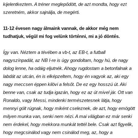
kijelentkeztem. A tréner meglepődött, de azt mondta, hogy ezt
szeretném, akkor sajnálja, de megérti.
11-12 évesen nagy álmaink vannak, de akkor még nem
tudhatjuk, végül mi fog velünk történni, mi a jó döntés.
Így van. Néztem a tévében a vb-t, az EB-t, a futball
nagyszínpadát, az NB I-re is úgy gondoltam, hogy hú, de nagy
dolog lenne, ha odáig eljutnék. Ahogy rugdostam a betonfalnak a
labdát az utcán, én is elképzeltem, hogy én vagyok az, aki egy
nagy meccsen éppen kilövi a felsőt. De ez egy hosszú út. Aki
benne van, csak az tudja igazán, hogy ez az út mivel jár. Ott van
Ronaldo, vagy Messi, mindenki természetesnek látja, hogy
mennyi gólt rúgnak, hogy miként cseleznek, de azt, hogy emögött
milyen munka van, senki nem nézi. A mai világban ez már senki
nem érdekel, hogy mekkora munkát tettél bele. Csak azt figyelik,
hogy megcsinálod vagy nem csinálod meg, az, hogy a