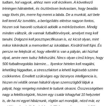
tudtam, hol vagyok, ahhoz nem volt érzékem. A következő
tréningen hátratettek, és ösztönösen leolvastam, hogy beadás
vagy lövés jön, merre fog menni a labda. De a munkát, azt bele
kell tenni! Az ismétlés, a berögződés elérése nagyon fontos,
hiszen sok hasonló szituáció adódik a mérkőzéseken. Mindig
minden változik, de vannak futballtörvények, amelyet meg kell
tanulni. Dolgozni kell posztspecifikusan is, ez kicsit olyan, mint
mikor kikérdezik a memoritert az iskolában. Kívülről kell fújni. És
persze ne felejtsük el, hogy ellenfél is van a pályán, aki húzhat
olyat, amire nem tudsz felkészülni. Nincs olyan című könyv, hogy
500 futballmegoldás bármire… Ilyenkor hirtelen kell reagálni,
lehetőleg higgadtan, a stresszfaktort a lehető legkisebb szintre
csökkentve. Emellett szükséges egy bizonyos intelligencia is,
hiszen mi védők onnan hátulról olyan szemszögből látjuk a
pályát, hogy rengeteg mindent le tudunk olvasni. Összességében
nagy a felelősségünk, hiszen egy csatár kihagyhat 10 helyzetet
is, de ha mi egyet hibáznunk, rögtön azt mondják, nézd már, ez