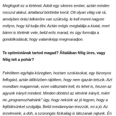
Megfogott ez a történet. Adott egy sikeres ember, aztán minden
rosszul alakul, ártatlanul börtönbe kerül. Ott olyan világ vár rá,
amelyben órási lelkierőre van szükség, le kell menni nagyon
mélyre, hogy túl tudja élni. Aztán mégis megtalálja a kiutat, mert
bármi is történik vele, belül erős marad, és úgy formálja a
gondolkodását, hogy valamiképp megmaradjon.
Te optimistának tartod magad? Általában félig üres, vagy
félig teli a pohár?
Felnőttem egyfajta közegben, hoztam szokásokat, egy bizonyos
felfogást, aztán időközben rájöttem, hogy nem igazán tetszik. Azt
mondtam magamnak, ezen változtatni kell, és lehet is, hiszen az
agyunk irányít mindent. Minden döntést az elménk irányít, miért
ne „programozhatnánk” úgy, hogy nekünk az jó legyen, hogy a
fejlődésünket szolgálja. Belül mindannyian érezzük, mi a jó. Az
érzelmeink, a düh, a szorongás fizikailag is látszanak rajtunk. Én