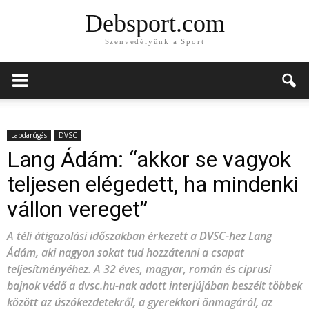
Debsport.com
Szenvedélyünk a Sport
Labdarúgás
DVSC
Lang Ádám: “akkor se vagyok
teljesen elégedett, ha mindenki
vállon vereget”
A téli átigazolási időszakban érkezett a DVSC-hez Lang
Ádám, aki nagyon sokat tud hozzátenni a csapat
teljesítményéhez. A 32 éves, magyar, román és ciprusi
bajnok védő a dvsc.hu-nak adott interjújában beszélt többek
között az úszókezdetekről, a gyerekkori önmagáról, az