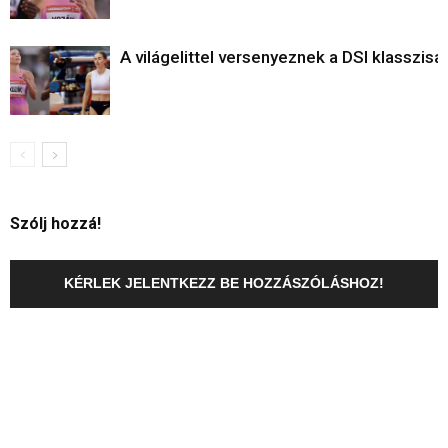
A világelittel versenyeznek a DSI klasszisai
Szólj hozzá!
KÉRLEK JELENTKEZZ BE HOZZÁSZÓLÁSHOZ!