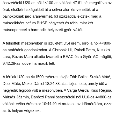
összetételű U20-as női 4×100-as váltónk 47.61-nél megállítva az
órát, elsőként száguldott át a célvonalon és vehették át a
bajnokoknak járó aranyérmet. 63 századdal előzték meg a
másodikként befutó BHSE négyesét és több, mint két
másodperccel a harmadik helyezett győri váltót.
A felnőttek mezőnyében is született DSI érem, erről a női 4×800-
as stafétánk gondoskodott. A Chrobák Lili, Paládi Petra, Kuszkó
Lara, Buzás Mara alkotta kvartett a BEAC és a Győri AC mögött,
9:42.28-as idővel harmadik lett.
A férfiak U20-as 4×1500 méteres távját Tóth Bálint, Suskó Máté,
Dobi Máté, Mezei Dániel 18:24.83 alatt teljesítette, amely idő a
negyedik legjobb volt a mezőnyben. A Varga Gerda, Kiss Regina,
Mátsás Jázmin, Daróczi Panni összetételű női U16-os 4×800-as
váltónk célba érésekor 10:44.40-et mutatott az időmérő óra, ezzel
az 5. helyen végeztek.