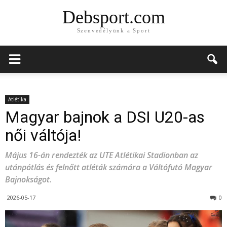
Debsport.com
Szenvedélyünk a Sport
Atlétika
Magyar bajnok a DSI U20-as
női váltója!
Május 16-án rendezték az UTE Atlétikai Stadionban az
utánpótlás és felnőtt atléták számára a Váltófutó Magyar
Bajnokságot.
2026-05-17
0