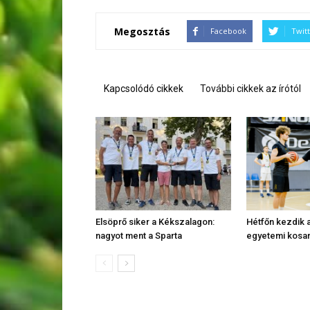
Megosztás
Facebook
Twit
Kapcsolódó cikkek
További cikkek az írótól
Elsöprő siker a Kékszalagon:
Hétfőn kezdik a
nagyot ment a Sparta
egyetemi kosa