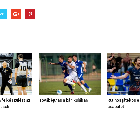
ter
 felkészülést az
Továbbjutás a kánikulában
Rutinos játékos e
rasok
csapatot