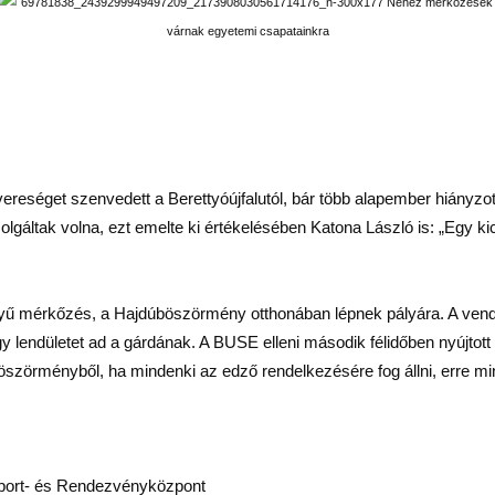
séget szenvedett a Berettyóújfalutól, bár több alapember hiányzott a 
szolgáltak volna, ezt emelte ki értékelésében Katona László is: „Egy 
yű mérkőzés, a Hajdúböszörmény otthonában lépnek pályára. A vendé
 lendületet ad a gárdának. A BUSE elleni második félidőben nyújtott 
Böszörményből, ha mindenki az edző rendelkezésére fog állni, erre mi
rt- és Rendezvényközpont