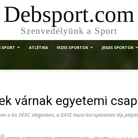
Debsport.com
Szenvedélyünk a Sport
I SPORT
ATLÉTIKA
VIZES SPORTOK
JEGES SPORTOK
k várnak egyetemi csap
an a kis DEAC idegenben, a DASE hazai környezetben lép pályá