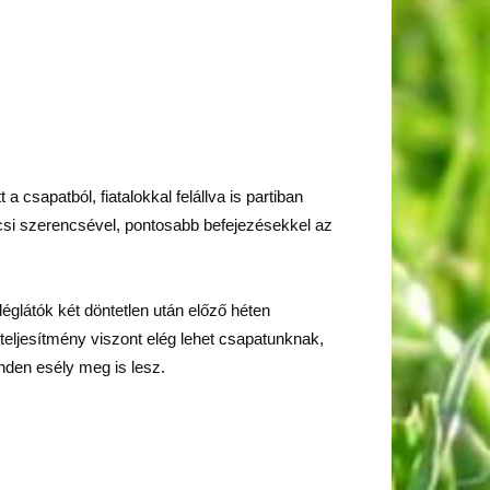
csapatból, fiatalokkal felállva is partiban
kicsi szerencsével, pontosabb befejezésekkel az
glátók két döntetlen után előző héten
teljesítmény viszont elég lehet csapatunknak,
nden esély meg is lesz.