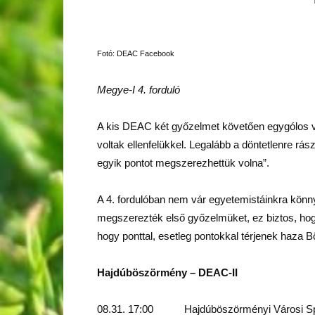
Fotó: DEAC Facebook
Megye-I 4. forduló
A kis DEAC két győzelmet követően egygólos vere
voltak ellenfelükkel. Legalább a döntetlenre rá
egyik pontot megszerezhettük volna”.
A 4. fordulóban nem vár egyetemistáinkra könn
megszerezték első győzelmüket, ez biztos, hogy
hogy ponttal, esetleg pontokkal térjenek haza 
Hajdúböszörmény – DEAC-II
08.31. 17:00 Hajdúböszörményi Városi Spo