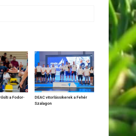
rősíti a Fodor-
DEAC vitorlássikerek a Fehér
Szalagon