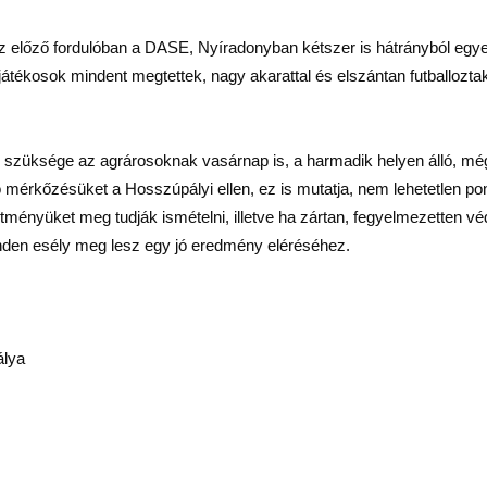
előző fordulóban a DASE, Nyíradonyban kétszer is hátrányból egyenl
 játékosok mindent megtettek, nagy akarattal és elszántan futballoz
z szüksége az agrárosoknak vasárnap is, a harmadik helyen álló, mé
 mérkőzésüket a Hosszúpályi ellen, ez is mutatja, nem lehetetlen pon
sítményüket meg tudják ismételni, illetve ha zártan, fegyelmezetten 
inden esély meg lesz egy jó eredmény eléréséhez.
lya