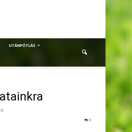
UTÁNPÓTLÁS
atainkra
ra.
0