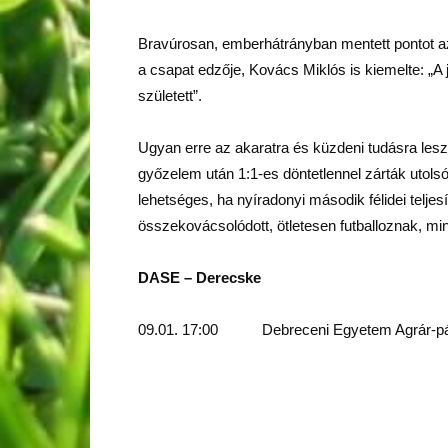
Bravúrosan, emberhátrányban mentett pontot az 
a csapat edzője, Kovács Miklós is kiemelte: „A
született”.
Ugyan erre az akaratra és küzdeni tudásra les
győzelem után 1:1-es döntetlennel zárták utolsó
lehetséges, ha nyíradonyi második félidei telje
összekovácsolódott, ötletesen futballoznak, m
DASE – Derecske
09.01. 17:00 Debreceni Egyetem Agrár-pá