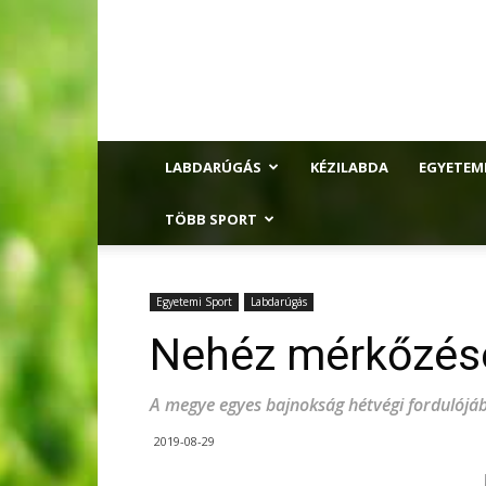
LABDARÚGÁS
KÉZILABDA
EGYETEM
TÖBB SPORT
Egyetemi Sport
Labdarúgás
Nehéz mérkőzése
A megye egyes bajnokság hétvégi fordulójáb
2019-08-29