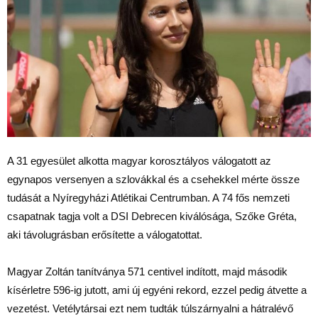
A 31 egyesület alkotta magyar korosztályos válogatott az
egynapos versenyen a szlovákkal és a csehekkel mérte össze
tudását a Nyíregyházi Atlétikai Centrumban. A 74 fős nemzeti
csapatnak tagja volt a DSI Debrecen kiválósága, Szőke Gréta,
aki távolugrásban erősítette a válogatottat.
Magyar Zoltán tanítványa 571 centivel indított, majd második
kísérletre 596-ig jutott, ami új egyéni rekord, ezzel pedig átvette a
vezetést. Vetélytársai ezt nem tudták túlszárnyalni a hátralévő