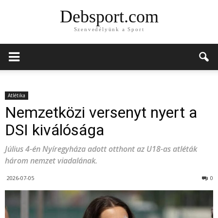
Debsport.com
Szenvedélyünk a Sport
Atlétika
Nemzetközi versenyt nyert a
DSI kiválósága
Július 4-én Nyíregyháza adott otthont az U18-as atléták
három nemzet viadalának.
2026-07-05
0