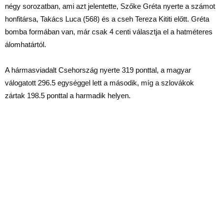
négy sorozatban, ami azt jelentette, Szőke Gréta nyerte a számot
honfitársa, Takács Luca (568) és a cseh Tereza Kititi előtt. Gréta
bomba formában van, már csak 4 centi választja el a hatméteres
álomhatártól.
A hármasviadalt Csehország nyerte 319 ponttal, a magyar
válogatott 296.5 egységgel lett a második, míg a szlovákok
zártak 198.5 ponttal a harmadik helyen.