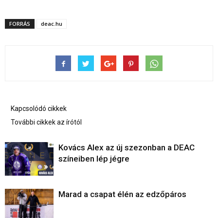
FORRÁS
deac.hu
Kapcsolódó cikkek
További cikkek az írótól
Kovács Alex az új szezonban a DEAC
színeiben lép jégre
Marad a csapat élén az edzőpáros