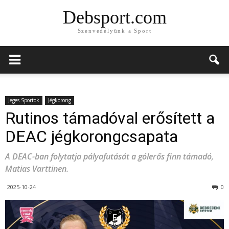
Debsport.com
Szenvedélyünk a Sport
Jeges Sportok
Jégkorong
Rutinos támadóval erősített a
DEAC jégkorongcsapata
A DEAC-ban folytatja pályafutását a gólerős finn támadó,
Matias Varttinen.
2025-10-24
0