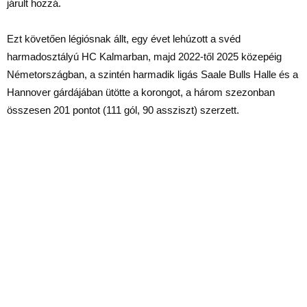
járult hozzá.
Ezt követően légiósnak állt, egy évet lehúzott a svéd
harmadosztályú HC Kalmarban, majd 2022-től 2025 közepéig
Németországban, a szintén harmadik ligás Saale Bulls Halle és a
Hannover gárdájában ütötte a korongot, a három szezonban
összesen 201 pontot (111 gól, 90 assziszt) szerzett.