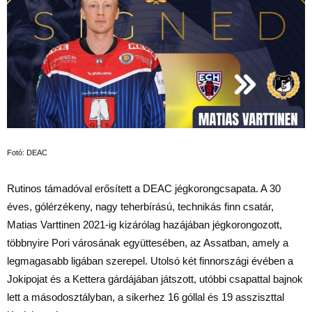
Fotó: DEAC
Rutinos támadóval erősített a DEAC jégkorongcsapata. A 30
éves, gólérzékeny, nagy teherbírású, technikás finn csatár,
Matias Varttinen 2021-ig kizárólag hazájában jégkorongozott,
többnyire Pori városának együttesében, az Assatban, amely a
legmagasabb ligában szerepel. Utolsó két finnországi évében a
Jokipojat és a Kettera gárdájában játszott, utóbbi csapattal bajnok
lett a másodosztályban, a sikerhez 16 góllal és 19 assziszttal