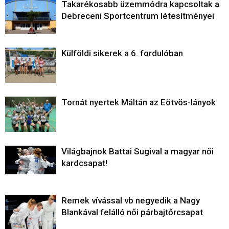
Takarékosabb üzemmódra kapcsoltak a
Debreceni Sportcentrum létesítményei
Külföldi sikerek a 6. fordulóban
Tornát nyertek Máltán az Eötvös-lányok
Világbajnok Battai Sugival a magyar női
kardcsapat!
Remek vívással vb negyedik a Nagy
Blankával felálló női párbajtőrcsapat