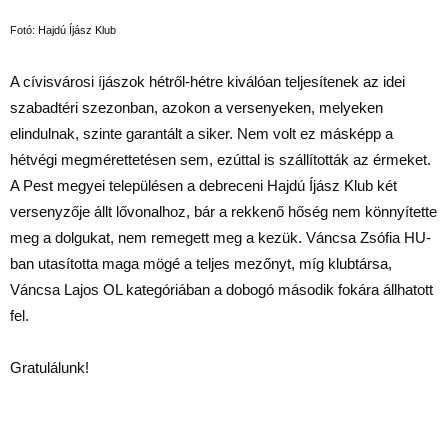
Fotó: Hajdú Íjász Klub
A cívisvárosi íjászok hétről-hétre kiválóan teljesítenek az idei
szabadtéri szezonban, azokon a versenyeken, melyeken
elindulnak, szinte garantált a siker. Nem volt ez másképp a
hétvégi megmérettetésen sem, ezúttal is szállították az érmeket.
A Pest megyei településen a debreceni Hajdú Íjász Klub két
versenyzője állt lővonalhoz, bár a rekkenő hőség nem könnyítette
meg a dolgukat, nem remegett meg a kezük. Váncsa Zsófia HU-
ban utasította maga mögé a teljes mezőnyt, míg klubtársa,
Váncsa Lajos OL kategóriában a dobogó második fokára állhatott
fel.
Gratulálunk!