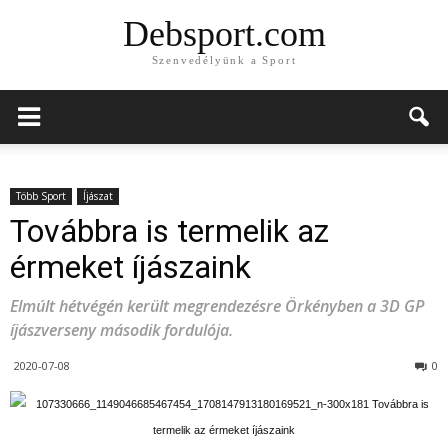
Debsport.com
Szenvedélyünk a Sport
Több Sport
Íjászat
Továbbra is termelik az
érmeket íjászaink
Elmúlt hétvégén került megrendezésre Örkényben a 3D GP
íjászverseny második fordulója.
2020-07-08
0