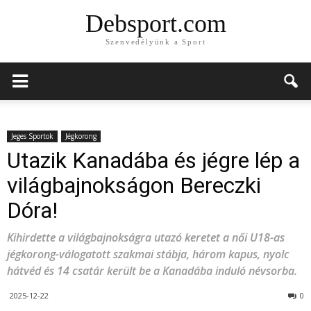
Debsport.com
Szenvedélyünk a Sport
Jeges Sportok
Jégkorong
Utazik Kanadába és jégre lép a
világbajnokságon Bereczki
Dóra!
Kihirdette a világbajnokságra utazó keretet a női U18-as
jégkorong-válogatott szakmai stábja, három kapus, nyolc
hátvéd és 14 csatár került be a Kanadába induló névsorba.
2025-12-22
0