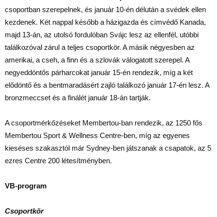
csoportban szerepelnek, és január 10-én délután a svédek ellen
kezdenek. Két nappal később a házigazda és címvédő Kanada,
majd 13-án, az utolsó fordulóban Svájc lesz az ellenfél, utóbbi
találkozóval zárul a teljes csoportkör. A másik négyesben az
amerikai, a cseh, a finn és a szlovák válogatott szerepel. A
negyeddöntős párharcokat január 15-én rendezik, míg a két
elődöntő és a bentmaradásért zajló találkozó január 17-én lesz. A
bronzmeccset és a finálét január 18-án tartják.
A csoportmérkőzéseket Membertou-ban rendezik, az 1250 fős
Membertou Sport & Wellness Centre-ben, míg az egyenes
kieséses szakasztól már Sydney-ben játszanak a csapatok, az 5
ezres Centre 200 létesítményben.
VB-program
Csoportkör