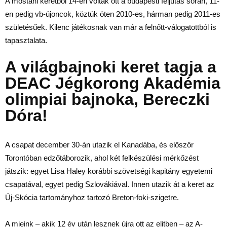
A mostani keretből 14-en voltak ott a budapesti feljutás során, 11-
en pedig vb-újoncok, köztük öten 2010-es, hárman pedig 2011-es
születésűek. Kilenc játékosnak van már a felnőtt-válogatottból is
tapasztalata.
A világbajnoki keret tagja a
DEAC Jégkorong Akadémia
olimpiai bajnoka, Bereczki
Dóra!
A csapat december 30-án utazik el Kanadába, és először
Torontóban edzőtáborozik, ahol két felkészülési mérkőzést
játszik: egyet Lisa Haley korábbi szövetségi kapitány egyetemi
csapatával, egyet pedig Szlovákiával. Innen utazik át a keret az
Új-Skócia tartományhoz tartozó Breton-foki-szigetre.
A mieink – akik 12 év után lesznek újra ott az elitben – az A-